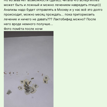
Но из зева нет возможности сдать((( читала что аспергиллёз
может быть и ложный и можно лечением навредить птице(((
Анализы надо будет отправлять в Москву и у нас всё это долго
происходит, можно месяц прождать... пока притормозить
лечение и ничего не давать??? Лактобифид можно? После
него вроде немного получше...
Фото помёта после ночи