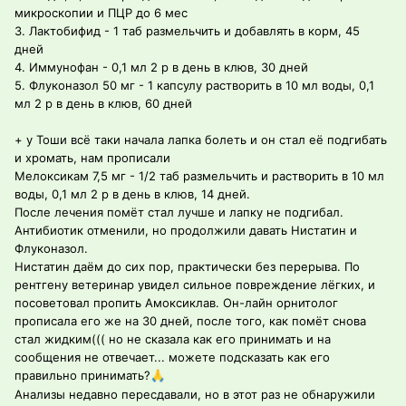
микроскопии и ПЦР до 6 мес
3. Лактобифид - 1 таб размельчить и добавлять в корм, 45
дней
4. Иммунофан - 0,1 мл 2 р в день в клюв, 30 дней
5. Флуконазол 50 мг - 1 капсулу растворить в 10 мл воды, 0,1
мл 2 р в день в клюв, 60 дней
+ у Тоши всё таки начала лапка болеть и он стал её подгибать
и хромать, нам прописали
Мелоксикам 7,5 мг - 1/2 таб размельчить и растворить в 10 мл
воды, 0,1 мл 2 р в день в клюв, 14 дней.
После лечения помёт стал лучше и лапку не подгибал.
Антибиотик отменили, но продолжили давать Нистатин и
Флуконазол.
Нистатин даём до сих пор, практически без перерыва. По
рентгену ветеринар увидел сильное повреждение лёгких, и
посоветовал пропить Амоксиклав. Он-лайн орнитолог
прописала его же на 30 дней, после того, как помёт снова
стал жидким((( но не сказала как его принимать и на
сообщения не отвечает... можете подсказать как его
правильно принимать?
🙏
Анализы недавно пересдавали, но в этот раз не обнаружили