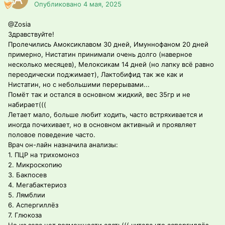
Опубликовано
4 мая, 2025
@Zosia
Здравствуйте!
Пролечились Амоксиклавом 30 дней, Имуннофаном 20 дней
примерно, Нистатин принимали очень долго (наверное
несколько месяцев), Мелоксикам 14 дней (но лапку всё равно
переодически поджимает), Лактобифид так же как и
Нистатин, но с небольшими перерывами...
Помёт так и остался в основном жидкий, вес 35гр и не
набирает(((
Летает мало, больше любит ходить, часто встряхивается и
иногда почихивает, но в основном активный и проявляет
половое поведение часто.
Врач он-лайн назначила анализы:
1. ПЦР на трихомоноз
2. Микроскопию
3. Бакпосев
4. Мегабактериоз
5. Лямблии
6. Аспергиллёз
7. Глюкоза