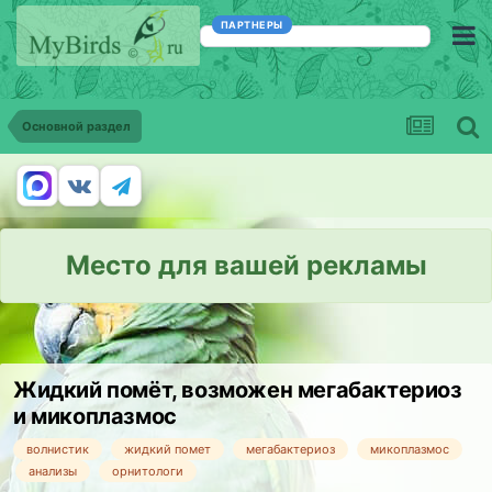
ПАРТНЕРЫ
Основной раздел
Место для вашей рекламы
Жидкий помёт, возможен мегабактериоз
и микоплазмос
волнистик
жидкий помет
мегабактериоз
микоплазмос
анализы
орнитологи