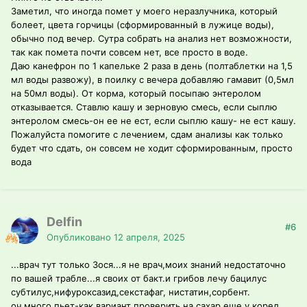
Заметил, что иногда помет у моего неразлучника, который
болеет, цвета горчицы (сформированный в лужице воды),
обычно под вечер. Сутра собрать на анализ нет возможности,
так как помета почти совсем нет, все просто в воде.
Даю канефрон по 1 капельке 2 раза в день (полтаблетки на 1,5
мл воды развожу), в поилку с вечера добавляю гамавит (0,5мл
на 50мл воды). От корма, который посыпаю энтеролом
отказывается. Ставлю кашу и зерновую смесь, если сыплю
энтеролом смесь-он ее не ест, если сыплю кашу- не ест кашу.
Пожалуйста помогите с лечением, сдам анализы как только
будет что сдать, он совсем не ходит сформированным, просто
вода
Delfin
#6
Опубликовано
12 апреля, 2025
...врач тут только Зося...я не врач,моих знаний недостаточно
по вашей трабле...я своих от бакт.и грибов лечу бацилус
субтилус,нифуроксазид,секстафаг, нистатин,сорбент.
оч много пьет-как вариант проверить на сахар еше,у корел