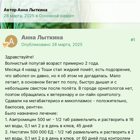
Автор Анна Лыткина
28 марта, 2025
в
Основной раздел
Анна Лыткина
#1
Опубликовано
28 марта, 2025
Здравствуйте!
Волнистый попугай возраст примерно 2 года.
Месяца 4 назад у Тоши стал жидкий помёт, есть подозрение,
что заболел он давно, но я об этом не догадалась. Мало
летает, в основном бегает по полу, быстро дышал и с
небольшим свистом после полёта. В городе орнитологов нет,
поэтом обращались к ветеренару и он-лайн орнитологу.
Сдавали на мегабактериоз и микоплазмос - положительно,
бакпосев, рентген.
Было назначено лечение:
1. Азитромицин 500 мг - 1/2 таб размельчить и растворить в 16
мл воды, 0,1 мл 2 р в день в клюв, 45 дней
2. Нистатин 500 000 ЕД - 1/2 таб размельчить и растворить в 2
мл воды, 0,1 мл 2 р в день в клюв, от 60 дней под контролем