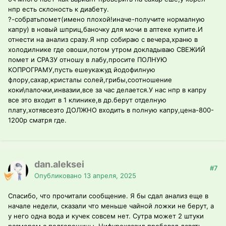
нпр есть склоность к диабету.
?-собратьпомет(имено плохой!иначе-получите нормалную
капру) в новый шприц,баночку для мочи в аптеке купите.И
отнести на анализ сразу.Я нпр собираю с вечера,храню в
холодилнике где овоши,потом утром докладываю СВЕЖИЙ
помет и СРАЗУ отношу в лабу,просите ПОЛНУЮ
КОПРОГРАМУ,пусть ешеукажуд йодофилную
флору,сахар,кристалы солей,грибы,соотношение
коки\палочки,инвазии,все за час делается.У нас нпр в капру
все это входит в 1 клинике,в др.берут отделную
плату,хотявсеэто ДОЛЖНО входить в полную капру,цена-800-
1200р сматря где.
dan.aleksei
#7
Опубликовано
13 апреля, 2025
Спасибо, что прочитали сообщение. Я бы сдал анализ еще в
начале недели, сказали что меньше чайной ложки не берут, а
у него одна вода и кучек совсем нет. Сутра может 2 штуки