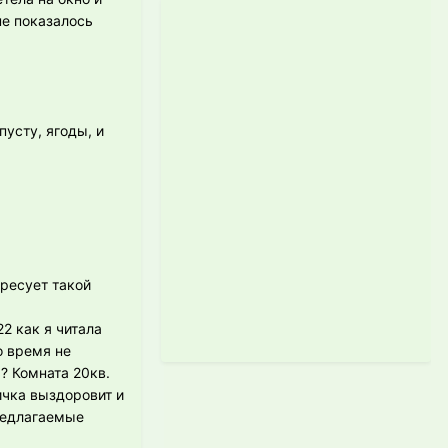
не показалось
усту, ягоды, и
ресует такой
2 как я читала
о время не
? Комната 20кв.
ичка выздоровит и
предлагаемые