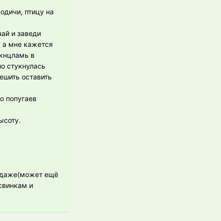
одичи, птицу на
чай и заведи
, а мне кажется
укнцламь в
ло стукнулась
решить оставить
о попугаев
ысоту.
родаже(может ещё
свинкам и