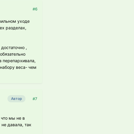
#6
авильном уходе
ех разделах,
 достаточно ,
 обязательно
а перепархивала,
 набору веса- чем
#7
Автор
 что мы не в
не давала, так