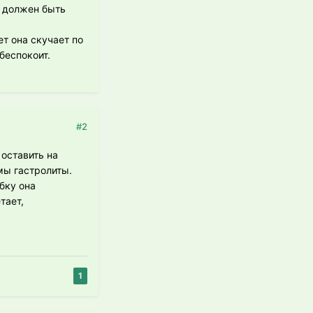
е должен быть
ет она скучает по
беспокоит.
#2
 оставить на
мы гастролиты.
бку она
тает,
1