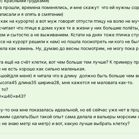
е с красными грудками)
да прошли, времена поменялись, и мне скажут что ей нужны сор
писали и я опять в смятении)
 как на курорте) а вот муж говорит отпусти птицу на волю не му
 считает что птице в доме хуже тк в жизни у них большие полёты
ом и сытостю а не выживанием. Кстати на днях тоже птичка ст
се на курорт решили к нам) но пошла посмотреть ни кого не бы
тела как камень. Ну, думаю до весны посмотрим, не могу пока 
 ещё на счёт клетки, вот чем больше тем лучше? К примеру пр
е не есть хорошо как сильно маленькая.
ьшой(для меня) я читала что в длину должно быть больше чем в
ысота45 длина35 ширина28, мне кажется не маловата как-то.
 то?
60×ш40×в43?
-то она мне показалась идеальной, но её сейчас уже нет в п
амим сделать(был такой опыт сама делала и вальеры морским 
не знаю метр на метр) и вот, какую лучше выбрать клетку?