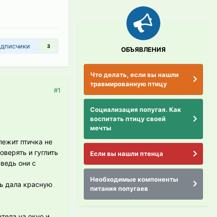
дписчики
3
ОБЪЯВЛЕНИЯ
Что делать, если вы нашли
травмированную птицу
#1
Социализация попугая. Как
воспитать птицу своей
мечты
лежит птичка не
оверять и гуглить
Если вы нашли птенца
 ведь они с
Необходимые компоненты
нь дала красную
питания попугаев
тела на окно и