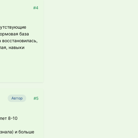
#4
опутствующие
кормовая база
а восстановилась,
лая, навыки
#5
Автор
лет 8-10
знала) и больше