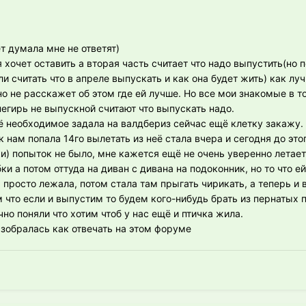
ет думала мне не ответят)
я хочет оставить а вторая часть считает что надо выпустить(но
ли считать что в апреле выпускать и как она будет жить) как лу
о не расскажет об этом где ей лучше. Но все мои знакомые в т
негирь не выпускной считают что выпускать надо.
сё необходимое задала на валдбериз сейчас ещё клетку закажу.
к нам попала 14го вылетать из неё стала вчера и сегодня до это
) попыток не было, мне кажется ещё не очень уверенно летает,
ки а потом оттуда на диван с дивана на подоконник, но то что е
 просто лежала, потом стала там прыгать чирикать, а теперь и 
 что если и выпустим то будем кого-нибудь брать из пернатых 
чно поняли что хотим чтоб у нас ещё и птичка жила.
зобралась как отвечать на этом форуме