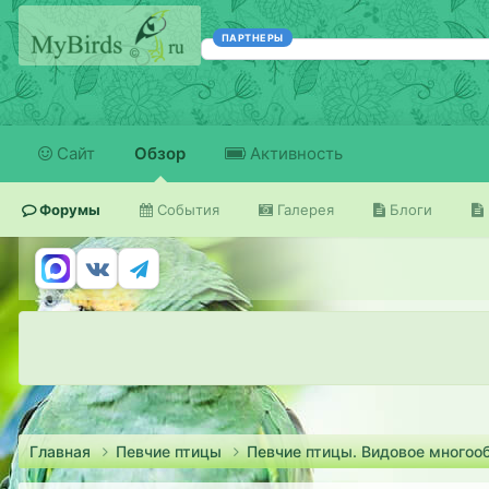
ПАРТНЕРЫ
Сайт
Обзор
Активность
Форумы
События
Галерея
Блоги
Главная
Певчие птицы
Певчие птицы. Видовое многоо