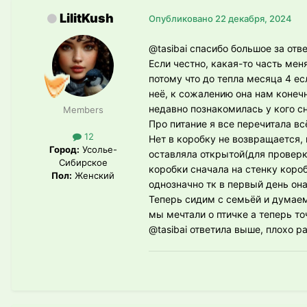
LilitKush
Опубликовано
22 декабря, 2024
@tasibai спасибо большое за отв
Если честно, какая-то часть мен
потому что до тепла месяца 4 ес
неё, к сожалению она нам конечн
недавно познакомилась у кого с
Members
Про питание я все перечитала в
12
Нет в коробку не возвращается, 
Город:
Усолье-
оставляла открытой(для проверки
Сибирское
коробки сначала на стенку короб
Пол:
Женский
однозначно тк в первый день она
Теперь сидим с семьёй и думаем
мы мечтали о птичке а теперь то
@tasibai
ответила выше, плохо ра