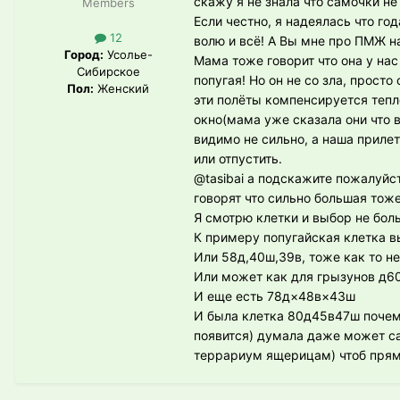
скажу я не знала что самочки н
Members
Если честно, я надеялась что го
12
волю и всё! А Вы мне про ПМЖ на
Город:
Усолье-
Мама тоже говорит что она у нас
Сибирское
попугая! Но он не со зла, просто
Пол:
Женский
эти полёты компенсируется тепл
окно(мама уже сказала они что в
видимо не сильно, а наша приле
или отпустить.
@tasibai
а подскажите пожалуйста
говорят что сильно большая тож
Я смотрю клетки и выбор не бол
К примеру попугайская клетка в
Или 58д,40ш,39в, тоже как то не
Или может как для грызунов д
И еще есть 78д×48в×43ш
И была клетка 80д45в47ш почему
появится) думала даже может с
террариум ящерицам) чтоб прям 