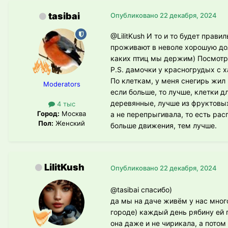
tasibai
Опубликовано
22 декабря, 2024
@LilitKush
И то и то будет прави
проживают в неволе хорошую до
каких птиц мы держим) Посмотри
P.S. дамочки у красногрудых с 
По клеткам, у меня снегирь жил 
Moderators
если больше, то лучше, клетки 
деревянные, лучше из фруктовых
4 тыс
Город:
Москва
а не перепрыгивала, то есть ра
Пол:
Женский
больше движения, тем лучше.
LilitKush
Опубликовано
22 декабря, 2024
@tasibai
спасибо)
да мы на даче живём у нас много
городе) каждый день рябину ей 
она даже и не чирикала, а потом