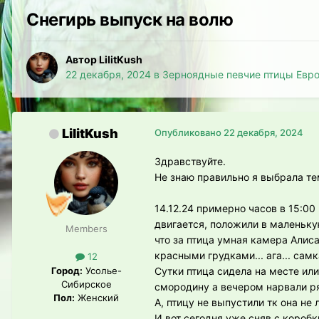
Снегирь выпуск на волю
Автор LilitKush
22 декабря, 2024
в
Зерноядные певчие птицы Евр
LilitKush
Опубликовано
22 декабря, 2024
Здравствуйте.
Не знаю правильно я выбрала те
14.12.24 примерно часов в 15:00
двигается, положили в маленьку
Members
что за птица умная камера Алиса
красными грудками... ага... самк
12
Город:
Усолье-
Сутки птица сидела на месте ил
Сибирское
смородину а вечером нарвали ря
Пол:
Женский
А, птицу не выпустили тк она не 
И вот сегодня уже сняв с коробк