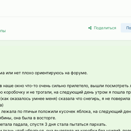
Поделиться
По
опы
ма или нет плохо ориентируюсь на форуме.
 в наше окно что-то очень сильно прилетело, вышли посмотреть 
ю коробочку и не трогали, на следующий день утром я пошла пр
(как оказалось умнее меня) сказала что снегирь, я не поверила
а)
и лежала по птичьи положили кусочек яблока, на следующий де
бины, она была в восторге.
летала падала, спустя 3 дня стала пытаться пархать.
и ткань чтоб убраться она вылетела из коробки без усилий, поле