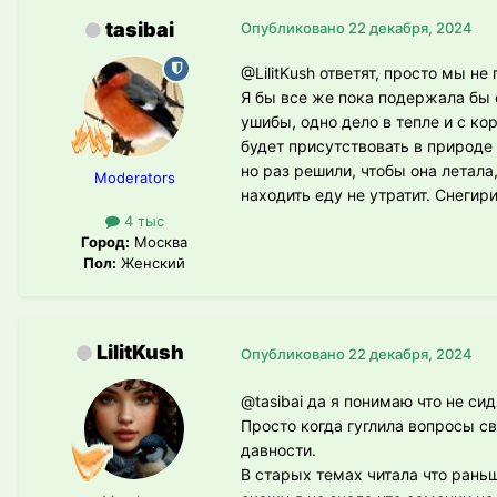
tasibai
Опубликовано
22 декабря, 2024
@LilitKush
ответят, просто мы не
Я бы все же пока подержала бы 
ушибы, одно дело в тепле и с ко
будет присутствовать в природе
но раз решили, чтобы она летала
Moderators
находить еду не утратит. Снегир
4 тыс
Город:
Москва
Пол:
Женский
LilitKush
Опубликовано
22 декабря, 2024
@tasibai
да я понимаю что не сид
Просто когда гуглила вопросы с
давности.
В старых темах читала что рань