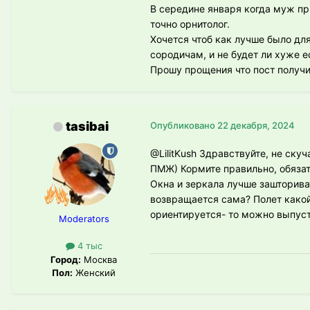
В середине января когда муж пр
точно орнитолог.
Хочется чтоб как лучше было для
сородичам, и не будет ли хуже е
Прошу прощения что пост получ
tasibai
Опубликовано
22 декабря, 2024
@LilitKush
Здравствуйте, не скуча
ПМЖ) Кормите правильно, обяза
Окна и зеркала лучше зашториват
возвращается сама? Полет какой
ориентируется- то можно выпусти
Moderators
4 тыс
Город:
Москва
Пол:
Женский