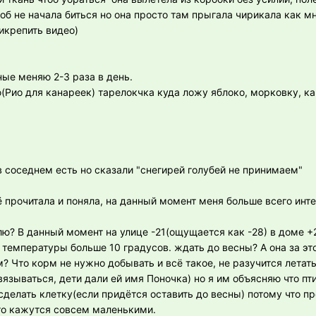
об не начала биться но она просто там прыгала чирикала как м
икрепить видео)
ые меняю 2-3 раза в день.
(Рио для канареек) тарелокчка куда ложу яблоко, морковку, кап
 в соседнем есть но сказали "снегирей голубей не принимаем"
прочитала и поняла, на данный момент меня больше всего инте
ю? В данный момент на улице -21(ощущается как -28) в доме +2
температуры больше 10 градусов. ждать до весны? А она за эт
 Что корм не нужно добывать и всё такое, не разучится летать
язываться, дети дали ей имя Поночка) но я им объясняю что пт
 сделать клетку(если придётся оставить до весны) потому что 
ито кажутся совсем маленькими.