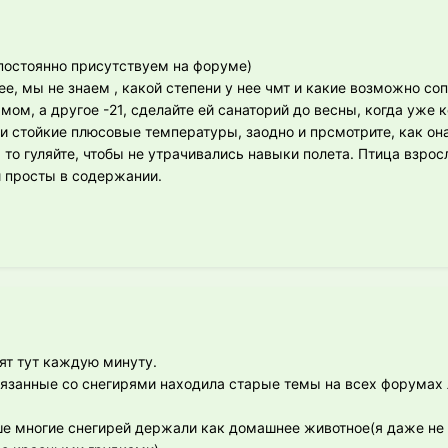
 постоянно присутствуем на форуме)
ее, мы не знаем , какой степени у нее чмт и какие возможно с
рмом, а другое -21, сделайте ей санаторий до весны, когда уже 
 и стойкие плюсовые температуры, заодно и прсмотрите, как он
, то гуляйте, чтобы не утрачивались навыки полета. Птица взрос
и просты в содержании.
ят тут каждую минуту.
вязанные со снегирями находила старые темы на всех форумах 
ше многие снегирей держали как домашнее животное(я даже не 