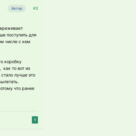
#3
Автор
 переживает
чше поступить для
ом числе с кем
го коробку
 как то вот из
й стало лучше это
вылетать.
потому что ранее
1