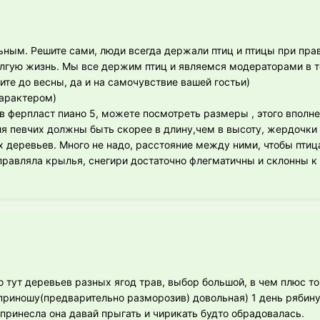
льным. Решите сами, люди всегда держали птиц и птицы при пр
лгую жизнь. Мы все держим птиц и являемся модераторами в т
те до весны, да и на самочувствие вашей гостьи)
характером)
в ферпласт пиано 5, можете посмотреть размеры , этого вполне
для певчих должны быть скорее в длину,чем в высоту, жердочки
 деревьев. Много не надо, расстояние между ними, чтобы птиц
справляла крылья, снегири достаточно флегматичны и склонны к
 тут деревьев разных ягод трав, выбор большой, в чем плюс то
приношу(предварительно разморозив) довольная) 1 день рябину 
 принесла она давай прыгать и чирикать будто обрадовалась.