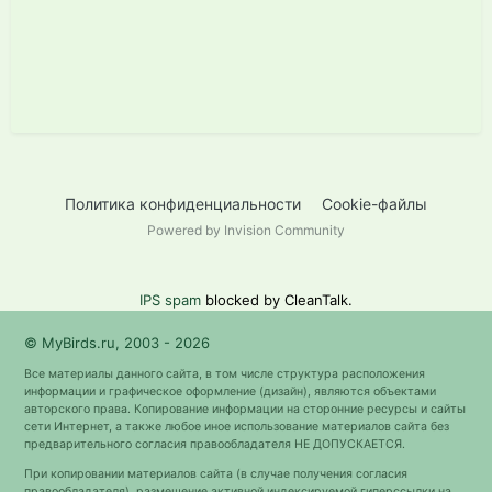
Политика конфиденциальности
Cookie-файлы
Powered by Invision Community
IPS spam
blocked by CleanTalk.
© MyBirds.ru, 2003 - 2026
Все материалы данного сайта, в том числе структура расположения
информации и графическое оформление (дизайн), являются объектами
авторского права. Копирование информации на сторонние ресурсы и сайты
сети Интернет, а также любое иное использование материалов сайта без
предварительного согласия правообладателя НЕ ДОПУСКАЕТСЯ.
При копировании материалов сайта (в случае получения согласия
правообладателя), размещение активной индексируемой гиперссылки на