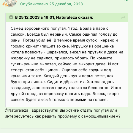
Опубликовано
25 декабря, 2023
В 25.12.2023 в 16:01, Naturaleza сказал:
Самец воробьиного попугая, 1 год. Брала в паре с
самкой. Всегда был нервный. Самке ощипал голову до
раны Потом убил её. В темное время суток нервно и
громко кричит (пищит) во сне. Игрушку из орешника
хотела повесить - шарахался, висел на прутьях и даже на
жердочку не садился, пришлось убрать. По комнате
гулять раньше вылетал, сейчас не выходит даже. И вот
теперь стал себя щипать. Ощипал себе грудь и под
крыльями тоже. Каждый день пух и перья летят, как
будто при линьке. Сидит и дёргает их. Хотела отдать
заводчику, а он сказал приму только за бесплатно. И это
другой город, за перевозку платить надо. Боюсь, скоро
совсем будет лысый только с перьями на голове.
@Naturaleza
, здравствуйте! Вы хотите отдать попугая или
интересуетесь как решить проблему с самоощипыванием?