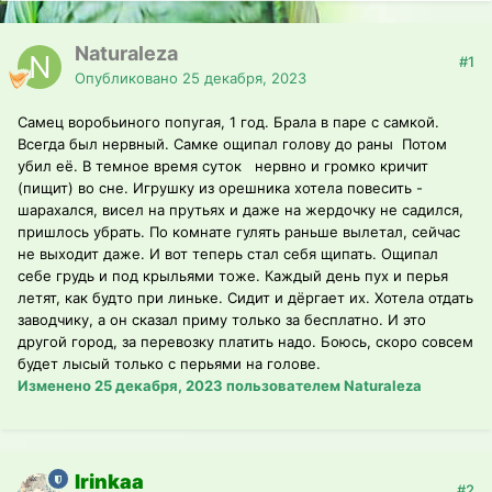
Naturaleza
#1
Опубликовано
25 декабря, 2023
Самец воробьиного попугая, 1 год. Брала в паре с самкой.
Всегда был нервный. Самке ощипал голову до раны Потом
убил её. В темное время суток нервно и громко кричит
(пищит) во сне. Игрушку из орешника хотела повесить -
шарахался, висел на прутьях и даже на жердочку не садился,
пришлось убрать. По комнате гулять раньше вылетал, сейчас
не выходит даже. И вот теперь стал себя щипать. Ощипал
себе грудь и под крыльями тоже. Каждый день пух и перья
летят, как будто при линьке. Сидит и дёргает их. Хотела отдать
заводчику, а он сказал приму только за бесплатно. И это
другой город, за перевозку платить надо. Боюсь, скоро совсем
будет лысый только с перьями на голове.
Изменено
25 декабря, 2023
пользователем Naturaleza
Irinkaa
#2