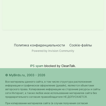
Политика конфиденциальности
Cookie-файлы
Powered by Invision Community
IPS spam
blocked by CleanTalk.
© MyBirds.ru, 2003 - 2026
Все материалы данного сайта, в том числе структура расположения
информации и графическое оформление (дизайн), являются объектами
авторского права. Копирование информации на сторонние ресурсы и сайты
сети Интернет, а также любое иное использование материалов сайта без
предварительного согласия правообладателя НЕ ДОПУСКАЕТСЯ.
При копировании материалов сайта (в случае получения согласия