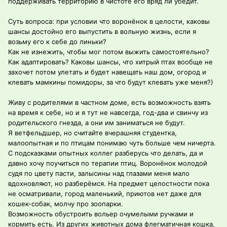
поддерживать территорию в чистоте его вряд ли убедит.
Суть вопроса: при условии что воронёнок в целости, каковы
шансы достойно его выпустить в вольную жизнь, если я
возьму его к себе до линьки?
Как не изнежить, чтобы мог потом выжить самостоятельно?
Как адаптировать? Каковы шансы, что хитрый птах вообще не
захочет потом улетать и будет навещать наш дом, огород и
клевать мамкины помидоры, за что будут клевать уже меня?)
Живу с родителями в частном доме, есть возможность взять
на время к себе, но и я тут не навсегда, год-два и свинчу из
родительского гнезда, а они им заниматься не будут.
Я ветфельдшер, но считайте вчерашняя студентка,
малоопытная и по птицам понимаю чуть больше чем ничерта.
С подсказками опытных коллег разберусь что делать, да и
давно хочу поучиться по терапии птиц. Воронёнок молодой
судя по цвету пасти, залысины над глазами меня мало
вдохновляют, но разберёмся. На предмет целостности пока
не осматривали, город маленький, приютов нет даже для
кошек-собак, молчу про зоопарки.
Возможность обустроить вольер очумелыми ручками и
кормить есть. Из других животных дома флегматичная кошка,