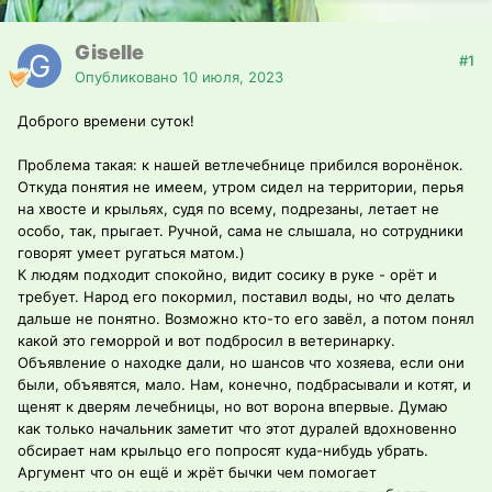
Giselle
#1
Опубликовано
10 июля, 2023
Доброго времени суток!
Проблема такая: к нашей ветлечебнице прибился воронёнок.
Откуда понятия не имеем, утром сидел на территории, перья
на хвосте и крыльях, судя по всему, подрезаны, летает не
особо, так, прыгает. Ручной, сама не слышала, но сотрудники
говорят умеет ругаться матом.)
К людям подходит спокойно, видит сосику в руке - орёт и
требует. Народ его покормил, поставил воды, но что делать
дальше не понятно. Возможно кто-то его завёл, а потом понял
какой это геморрой и вот подбросил в ветеринарку.
Объявление о находке дали, но шансов что хозяева, если они
были, объявятся, мало. Нам, конечно, подбрасывали и котят, и
щенят к дверям лечебницы, но вот ворона впервые. Думаю
как только начальник заметит что этот дуралей вдохновенно
обсирает нам крыльцо его попросят куда-нибудь убрать.
Аргумент что он ещё и жрёт бычки чем помогает