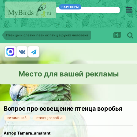
ПАРТНЕРЫ
Птенцы и слётки певчих птиц в руках человека
Место для вашей рекламы
Вопрос про освещение птенца воробья
витамин d3
птенец воробья
Автор Tamara_amarant