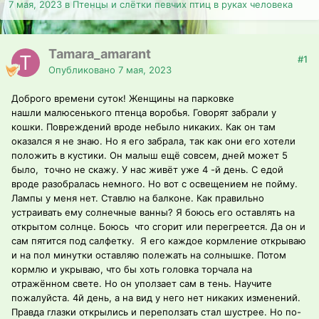
7 мая, 2023
в
Птенцы и слётки певчих птиц в руках человека
Tamara_amarant
#1
Опубликовано
7 мая, 2023
Доброго времени суток! Женщины на парковке
нашли малюсенького птенца воробья. Говорят забрали у
кошки. Повреждений вроде небыло никаких. Как он там
оказался я не знаю. Но я его забрала, так как они его хотели
положить в кустики. Он малыш ещё совсем, дней может 5
было, точно не скажу. У нас живёт уже 4 -й день. С едой
вроде разобралась немного. Но вот с освещением не пойму.
Лампы у меня нет. Ставлю на балконе. Как правильно
устраивать ему солнечные ванны? Я боюсь его оставлять на
открытом солнце. Боюсь что сгорит или перегреется. Да он и
сам пятится под салфетку. Я его каждое кормление открываю
и на пол минутки оставляю полежать на солнышке. Потом
кормлю и укрываю, что бы хоть головка торчала на
отражённом свете. Но он уползает сам в тень. Научите
пожалуйста. 4й день, а на вид у него нет никаких изменений.
Правда глазки открылись и переползать стал шустрее. Но по-