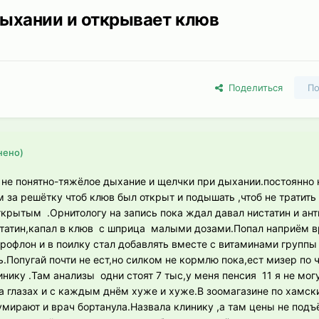
дыхании и открывает клюв
Поделиться
По
нено)
 не понятно-тяжёлое дыхание и щелчки при дыхании.постоянно
 за решётку чтоб клюв был открыт и подышать ,чтоб не тратить
ткрытым .Орнитологу на запись пока ждал давал нистатин и ант
статин,капал в клюв с шприца малыми дозами.Попал наприём в
нрофлон и в поилку стал добавлять вместе с витаминами групп
.Попугай почти не ест,но силком не кормлю пока,ест мизер по 
инику .Там анализы одни стоят 7 тыс,у меня пенсия 11 я не мог
а глазах и с каждым днём хуже и хуже.В зоомагазине по хамск
 умирают и врач бортанула.Назвала клинику ,а там цены не под