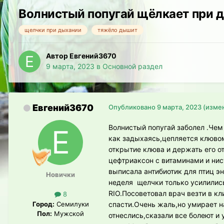
Волнистый попугай щёлкает при 
щелчки при дыхании
тяжёло дышит
Автор Евгений3670
9 марта, 2023
в
Основной раздел
Евгений3670
Опубликовано
9 марта, 2023
(изме
Волнистый попугай заболел .Чем
как задыхаясь,цепляется клювом
открытие клюва и держать его о
цефтриаксон с витаминами и ни
выписала антибиотик для птиц э
Новички
неделя щелчки только усилились
RIO.Посоветовал врач везти в кл
8
Город:
Семилуки
спасти.Очень жаль,но умирает н
Пол:
Мужской
отнеслись,сказали все болеют и