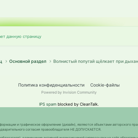
ает данную страницу
иц
Основной раздел
Волнистый попугай щёлкает при дыхан
Политика конфиденциальности
Cookie-файлы
Powered by Invision Community
IPS spam
blocked by CleanTalk.
нформации и графическое оформление (дизайн), являются объектами авторского пра
предварительного согласия правообладателя НЕ ДОПУСКАЕТСЯ.
ообладателя), размещение активной индексируемой гиперссылки на сайт обязательн