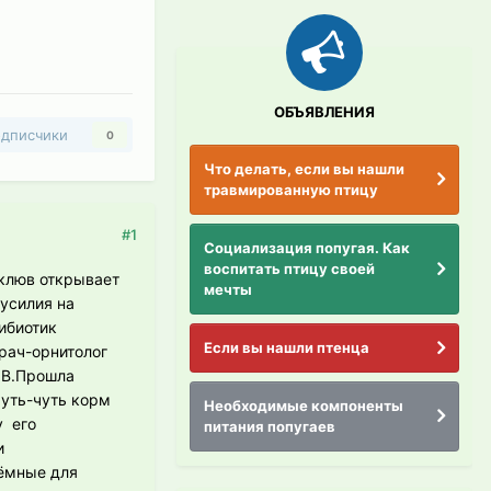
ОБЪЯВЛЕНИЯ
дписчики
0
Что делать, если вы нашли
травмированную птицу
#1
Социализация попугая. Как
воспитать птицу своей
 клюв открывает
мечты
 усилия на
ибиотик
Если вы нашли птенца
рач-орнитолог
ы B.Прошла
чуть-чуть корм
Необходимые компоненты
у его
питания попугаев
и
ъёмные для