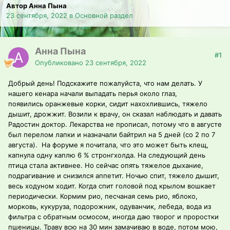
Автор Анна Пына
23 сентября, 2022
в
Основной раздел
Анна Пына
#1
Опубликовано
23 сентября, 2022
Добрый день! Подскажите пожалуйста, что нам делать. У
нашего кенара начали выпадать перья около глаз,
появились оранжевые корки, сидит нахохлившись, тяжело
дышит, дрожжит. Возили к врачу, он сказал наблюдать и давать
Радостин доктор. Лекарства не прописал, потому что в августе
был перелом лапки и назначали байтрил на 5 дней (со 2 по 7
августа). На форуме я почитала, что это может быть клещ,
капнула одну каплю 6 % стронгхолда. На следующий день
птица стала активнее. Но сейчас опять тяжелое дыхание,
подрагивание и снизился аппетит. Ночью спит, тяжело дышит,
весь ходуном ходит. Когда спит головой под крылом вошкает
периодически. Кормим рио, песчаная семь рио, яблоко,
морковь, кукуруза, подорожник, одуванчик, лебеда, вода из
фильтра с обратным осмосом, иногда даю творог и проростки
пшеницы. Траву всю на 30 мин замачиваю в воде, потом мою,