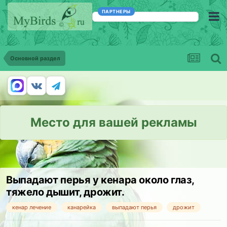
ПАРТНЕРЫ
Основной раздел
Место для вашей рекламы
Выпадают перья у кенара около глаз,
тяжело дышит, дрожит.
кенар лечение
канарейка
выпадают перья
дрожит