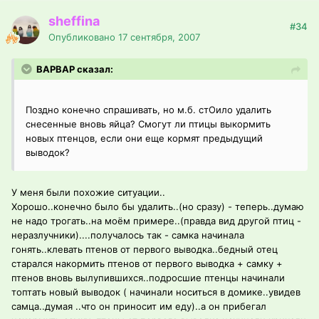
sheffina
#34
Опубликовано
17 сентября, 2007
ВАРВАР сказал:
Поздно конечно спрашивать, но м.б. стОило удалить
снесенные вновь яйца? Смогут ли птицы выкормить
новых птенцов, если они еще кормят предыдущий
выводок?
У меня были похожие ситуации..
Хорошо..конечно было бы удалить..(но сразу) - теперь..думаю
не надо трогать..на моём примере..(правда вид другой птиц -
неразлучники)....получалось так - самка начинала
гонять..клевать птенов от первого выводка..бедный отец
старался накормить птенов от первого выводка + самку +
птенов вновь вылупившихся..подросшие птенцы начинали
топтать новый выводок ( начинали носиться в домике..увидев
самца..думая ..что он приносит им еду)..а он прибегал