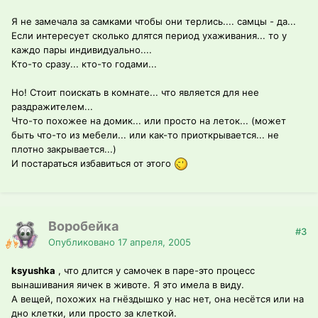
Я не замечала за самками чтобы они терлись.... самцы - да...
Если интересует сколько длятся период ухаживания... то у
каждо пары индивидуально....
Кто-то сразу... кто-то годами...
Но! Стоит поискать в комнате... что является для нее
раздражителем...
Что-то похожее на домик... или просто на леток... (может
быть что-то из мебели... или как-то приоткрывается... не
плотно закрывается...)
И постараться избавиться от этого
Воробейка
#3
Опубликовано
17 апреля, 2005
ksyushka
, что длится у самочек в паре-это процесс
вынашивания яичек в животе. Я это имела в виду.
А вещей, похожих на гнёздышко у нас нет, она несётся или на
дно клетки, или просто за клеткой.