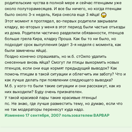
родительские чуства в полной мере и сейчас птенцамм уже
около полуторамесяцев. И все бы ничего, но когда птенцам
было около 3-х недель, Кира снесла еще 3 яйца!
Этот момент я проглядел, во-первых родители закрывали
кладку, во-вторых у меня в этот период были частые отъезды
из дома. Родители частично разделили обязанности, птенцов
больше грела Кира, кладку Проша. Как бы то ни было, но
подходит срок вылупления (идет 3-я неделя с момента, как
были замечены яйца).
Поздно конечно спрашивать, но м.б. стОило удалить
снесенные вновь яйца? Смогут ли птицы выкормить новых
птенцов, если они еще кормят предыдущий выводок? Как
помочь птицам в такой ситуации и облегчить им заботу? Что и
как лучше делать при появлении следующего выводка?
М.б. у кого-то были такие ситуации и они расскажут, как из
них выходили? Буду очень признателен.
У такой красивой пары такие красивые птенцы!
пс. Не знаю, где лучше разместить тему, но думаю, если что
не так модераторы перенесут куда надо.
Изменено
17 сентября, 2007
пользователем ВАРВАР