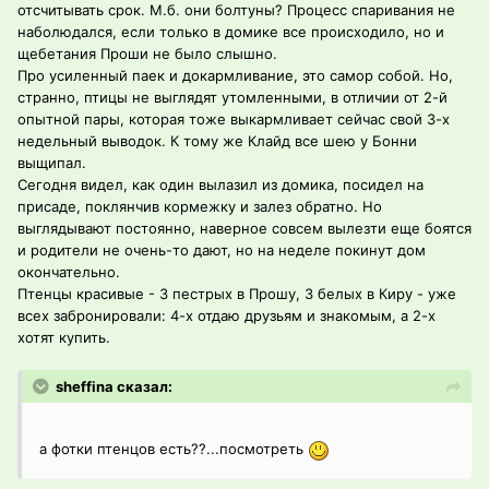
отсчитывать срок. М.б. они болтуны? Процесс спаривания не
наболюдался, если только в домике все происходило, но и
щебетания Проши не было слышно.
Про усиленный паек и докармливание, это самор собой. Но,
странно, птицы не выглядят утомленными, в отличии от 2-й
опытной пары, которая тоже выкармливает сейчас свой 3-х
недельный выводок. К тому же Клайд все шею у Бонни
выщипал.
Сегодня видел, как один вылазил из домика, посидел на
присаде, поклянчив кормежку и залез обратно. Но
выглядывают постоянно, наверное совсем вылезти еще боятся
и родители не очень-то дают, но на неделе покинут дом
окончательно.
Птенцы красивые - 3 пестрых в Прошу, 3 белых в Киру - уже
всех забронировали: 4-х отдаю друзьям и знакомым, а 2-х
хотят купить.
sheffina сказал:
а фотки птенцов есть??...посмотреть