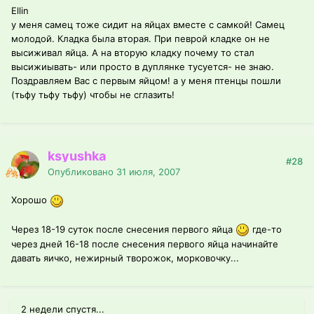
Ellin
у меня самец тоже сидит на яйцах вместе с самкой! Самец
молодой. Кладка была вторая. При певрой кладке он не
высиживал яйца. А на вторую кладку почему то стал
высижиывать- или просто в дуплянке тусуется- не знаю.
Поздравляем Вас с первым яйцом! а у меня птенцы пошли
(тьфу тьфу тьфу) чтобы не сглазить!
ksyushka
#28
Опубликовано
31 июля, 2007
Хорошо
Через 18-19 суток после снесения первого яйца
где-то
через дней 16-18 после снесения первого яйца начинайте
давать яичко, нежирный творожок, морковочку...
2 недели спустя...