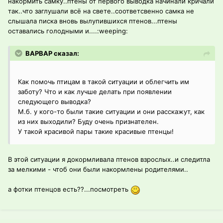
накормить самку..птены от первого выводка начинали кричали
так..что заглушали всё на свете..соответсвенно самка не
слышала писка вновь вылупившихся птенов...птены
оставались голодными и....:weeping:
ВАРВАР сказал:
Как помочь птицам в такой ситуации и облегчить им
заботу? Что и как лучше делать при появлении
следующего выводка?
М.б. у кого-то были такие ситуации и они расскажут, как
из них выходили? Буду очень признателен.
У такой красивой пары такие красивые птенцы!
В этой ситуации я докормливала птенов взрослых..и следитла
за мелкими - чтоб они были накормлены родителями..
а фотки птенцов есть??...посмотреть