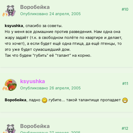
Воробейка
#10
Опубликовано
24 апреля, 2005
ksyushka
, спасибо за советы.
Но у меня все домашние против разведения. Нам одна она
жару задаёт (т.к. в свободном полёте по квартире и делает,
что хочет), а если будет ещё одна птица, да ещё птенцы, то
это уже будет сумасшедший дом.
Так что будем "губить" её "талант" на корню.
ksyushka
#11
Опубликовано
26 апреля, 2005
Воробейка
, ладно
губите... такой талантище пропадает
Воробейка
#12
Опубликовано
27 апреля, 2005