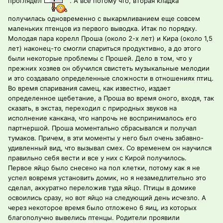
проглядел
. А все потому что, вторая кладка
получилась одновременно с выкармливанием еще совсем
маленьких птенцов из первого выводка. Итак по порядку.
Молодая пара корелл Проша (около 2-х лет) и Кира (около 1,5
лет) наконец-то смогли спариться продуктивно, а до этого
были некоторые проблемы с Прошей. Дело в том, что у
прежних хозяев он обучился свистеть музыкальные мелодии
и это создавало определенные сложности в отношениях птиц.
Во время спаривания самец, как известно, издает
определенное щебетание, а Проша во время оного, входя, так
сказать, в экстаз, переходил с природных звуков на
исполнение канкана, что напрочь не воспринималось его
партнершой. Проша моментально сбрасывался и получал
тумаков. Причем, в эти моменты у него был очень забавно-
удивленный вид, что вызывал смех. Со временем он научился
правильно себя вести и все у них с Кирой получилось.
Первое яйцо было снесено на пол клетки, потому как я не
успел вовремя установить домик, но я незамедлительно это
сделал, аккуратно переложив туда яйцо. Птицы в домике
освоились сразу, но вот яйцо на следующий день исчезло. А
через некоторое время было отложено 6 яиц, из которых
благополучно вывелись птенцы. Родители проявили