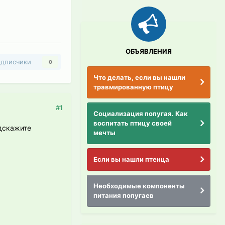
ОБЪЯВЛЕНИЯ
дписчики
0
Что делать, если вы нашли
травмированную птицу
#1
Социализация попугая. Как
воспитать птицу своей
одскажите
мечты
Если вы нашли птенца
Необходимые компоненты
питания попугаев