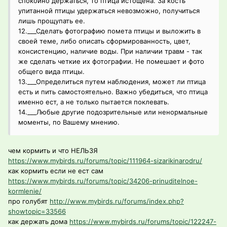
спокойно держаться, то птица истощена. За кость
упитанной птицы удержаться невозможно, получиться
лишь прощупать ее.
12.___Сделать фотографию помета птицы и выложить в
своей теме, либо описать сформированность, цвет,
консистенцию, наличие воды. При наличии травм - так
же сделать четкие их фотографии. Не помешает и фото
общего вида птицы.
13.___Определиться путем наблюдения, может ли птица
есть и пить самостоятельно. Важно убедиться, что птица
именно ест, а не только пытается поклевать.
14.___Любые другие подозрительные или ненормальные
моменты, по Вашему мнению.
чем кормить и что НЕЛЬЗЯ
https://www.mybirds.ru/forums/topic/111964-sizarikinarodru/
как кормить если не ест сам
https://www.mybirds.ru/forums/topic/34206-prinuditelnoe-
kormlenie/
про голубят
http://www.mybirds.ru/forums/index.php?
showtopic=33566
как держать дома
https://www.mybirds.ru/forums/topic/122247-