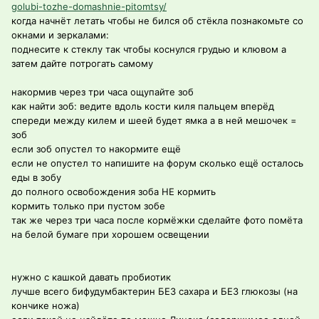
golubi-tozhe-domashnie-pitomtsy/
когда начнёт летать чтобы не бился об стёкла познакомьте со
окнами и зеркалами:
поднесите к стеклу так чтобы коснулся грудью и клювом а
затем дайте потрогать самому
накормив через три часа ощупайте зоб
как найти зоб: ведите вдоль кости киля пальцем вперёд
спереди между килем и шеей будет ямка а в ней мешочек =
зоб
если зоб опустел то накормите ещё
если не опустел то напишите на форум сколько ещё осталось
еды в зобу
до полного освобождения зоба НЕ кормить
кормить только при пустом зобе
так же через три часа после кормёжки сделайте фото помёта
на белой бумаге при хорошем освещении
нужно с кашкой давать пробиотик
лучше всего бифудумбактерин БЕЗ сахара и БЕЗ глюкозы (на
кончике ножа)