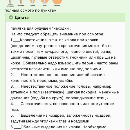
полный осмотр по пунктам
Цитата
памятка для будущей "находки":
На что следует обращать внимание при осмотре:
1.____Кровотечения, в т.ч. из клюва или клоаки
(следствием внутреннего кровотечения может быть
также помет темно-красного, черного цвета), раны,
царапины, пулевые отверстия, гнойники или прыщи на
коже. Обязательно надо взъерошить перья - часто раны
остаются незамеченными именно под перьями.
2.____Неестественное положение или обвисание
конечностей, переломы, ушибы.
3.____Неестественное положение головы, например,
затылком в пол («вертячка»), шаткая походка, манежные
движения (ходьба по кругу), опрокидывание птицы.
4.____Слезоточивость, воспаленность или помутнение
глаз.
5.____Выделения из ноздрей, заложенность ноздрей,
вздутия между уголками глаз и ноздрями.
6.____Обильные выделения из клюва. Необходимо