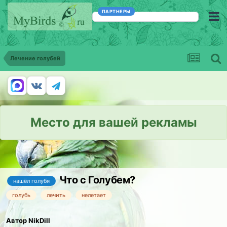
ПАРТНЕРЫ
Лечение голубей
Место для вашей рекламы
Что с Голубем?
нашёл голубя
голубь
лечить
нелетает
Автор NikDill