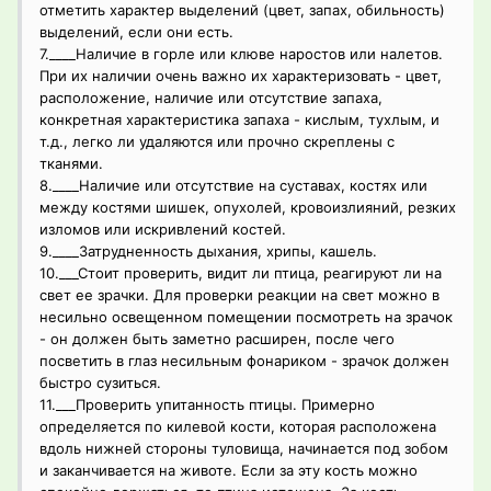
отметить характер выделений (цвет, запах, обильность)
выделений, если они есть.
7.____Наличие в горле или клюве наростов или налетов.
При их наличии очень важно их характеризовать - цвет,
расположение, наличие или отсутствие запаха,
конкретная характеристика запаха - кислым, тухлым, и
т.д., легко ли удаляются или прочно скреплены с
тканями.
8.____Наличие или отсутствие на суставах, костях или
между костями шишек, опухолей, кровоизлияний, резких
изломов или искривлений костей.
9.____Затрудненность дыхания, хрипы, кашель.
10.___Стоит проверить, видит ли птица, реагируют ли на
свет ее зрачки. Для проверки реакции на свет можно в
несильно освещенном помещении посмотреть на зрачок
- он должен быть заметно расширен, после чего
посветить в глаз несильным фонариком - зрачок должен
быстро сузиться.
11.___Проверить упитанность птицы. Примерно
определяется по килевой кости, которая расположена
вдоль нижней стороны туловища, начинается под зобом
и заканчивается на животе. Если за эту кость можно