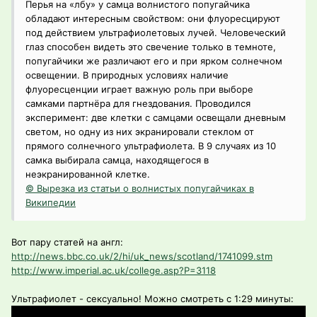
Перья на «лбу» у самца волнистого попугайчика
обладают интересным свойством: они флуоресцируют
под действием ультрафиолетовых лучей. Человеческий
глаз способен видеть это свечение только в темноте,
попугайчики же различают его и при ярком солнечном
освещении. В природных условиях наличие
флуоресценции играет важную роль при выборе
самками партнёра для гнездования. Проводился
эксперимент: две клетки с самцами освещали дневным
светом, но одну из них экранировали стеклом от
прямого солнечного ультрафиолета. В 9 случаях из 10
самка выбирала самца, находящегося в
неэкранированной клетке.
© Вырезка из статьи о волнистых попугайчиках в
Википедии
Вот пару статей на англ:
http://news.bbc.co.uk/2/hi/uk_news/scotland/1741099.stm
http://www.imperial.ac.uk/college.asp?P=3118
Ультрафиолет - сексуально! Можно смотреть с 1:29 минуты: