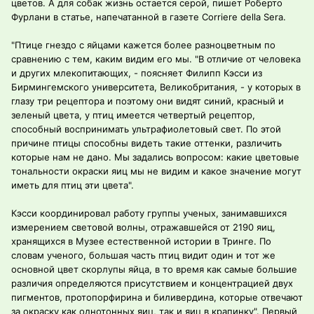
цветов. А для собак жизнь остается серой, пишет Роберто
Фурлани в статье, напечатанной в газете Corriere della Sera.
"Птице гнездо с яйцами кажется более разноцветным по
сравнению с тем, каким видим его мы. "В отличие от человека
и других млекопитающих, - поясняет Филипп Кэсси из
Бирмингемского университета, Великобритания, - у которых в
глазу три рецептора и поэтому они видят синий, красный и
зеленый цвета, у птиц имеется четвертый рецептор,
способный воспринимать ультрафиолетовый свет. По этой
причине птицы способны видеть такие оттенки, различить
которые нам не дано. Мы задались вопросом: какие цветовые
тональности окраски яиц мы не видим и какое значение могут
иметь для птиц эти цвета".
Кэсси координировал работу группы ученых, занимавшихся
измерением световой волны, отражавшейся от 2190 яиц,
хранящихся в Музее естественной истории в Тринге. По
словам ученого, большая часть птиц видит один и тот же
основной цвет скорлупы яйца, в то время как самые большие
различия определяются присутствием и концентрацией двух
пигментов, протопорфирина и биливердина, которые отвечают
за окраску как однотонных яиц, так и яиц в крапинку". Первый