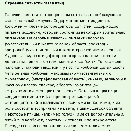
Строение сетчатки глаза птиц
Палочки – клетки-фоторецепторы сетчатки, преобразующие
свет в нервный импульс. Содержат пигмент родопсин.
Колбочки — клетки-фоторецепторы сетчатки, содержащие
пигмент йодопсин, который состоит из некоторых зрительных
пигментов. На сегодня известны пигмент хлоролаб
(чувствительный к желто-зеленой области спектра) и
эритролаб (чувствительный к желто-красной части спектра).
У дневных видов птиц, фоторецепторные клетки сетчатки
делятся на привычные нам палочки и колбочки. Только если
палочек у них один вид, как и у нас, то колбочек целых шесть.
Четыре вида колбочек, максимально чувствительных к
фиолетовому (ультрафиолетовая область), синему, зеленому и
красному цветам спектра, обеспечивают птицам
тетрахроматическое цветное зрение. Остальные два вида
соединены вместе и функционируют как единый
фоторецептор. Они называются двойными колбочками, и их
роль состоит в восприятии не цвета, а движущегося объекта.
Некоторые птицы, например голуби, имеют дополнительный,
пятый тип колбочек, поэтому их относят к пентахроматам.
Прежде всего исследователи выяснил, что количество