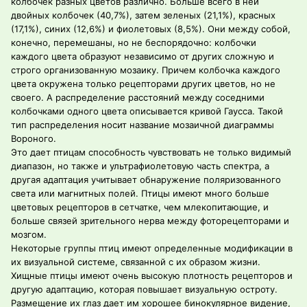
колбочек разных цветов различно. Больше всего в ней
двойных колбочек (40,7%), затем зеленых (21,1%), красных
(17,1%), синих (12,6%) и фиолетовых (8,5%). Они между собой,
конечно, перемешаны, но не беспорядочно: колбочки
каждого цвета образуют независимо от других сложную и
строго организованную мозаику. Причем колбочка каждого
цвета окружена только рецепторами других цветов, но не
своего. А распределение расстояний между соседними
колбочками одного цвета описывается кривой Гаусса. Такой
тип распределения носит название мозаичной диаграммы
Вороного.
Это дает птицам способность чувствовать не только видимый
диапазон, но также и ультрафиолетовую часть спектра, а
другая адаптация учитывает обнаружение поляризованного
света или магнитных полей. Птицы имеют много больше
цветовых рецепторов в сетчатке, чем млекопитающие, и
больше связей зрительного нерва между фоторецепторами и
мозгом.
Некоторые группы птиц имеют определенные модификации в
их визуальной системе, связанной с их образом жизни.
Хищные птицы имеют очень высокую плотность рецепторов и
другую адаптацию, которая повышает визуальную остроту.
Размещение их глаз дает им хорошее бинокулярное видение,