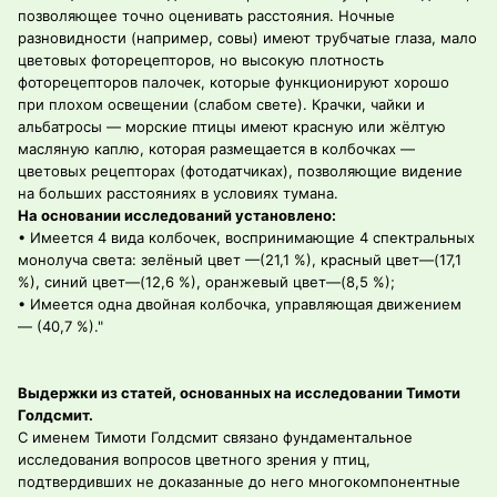
позволяющее точно оценивать расстояния. Ночные
разновидности (например, совы) имеют трубчатые глаза, мало
цветовых фоторецепторов, но высокую плотность
фоторецепторов палочек, которые функционируют хорошо
при плохом освещении (слабом свете). Крачки, чайки и
альбатросы — морские птицы имеют красную или жёлтую
масляную каплю, которая размещается в колбочках —
цветовых рецепторах (фотодатчиках), позволяющие видение
на больших расстояниях в условиях тумана.
На основании исследований установлено:
• Имеется 4 вида колбочек, воспринимающие 4 спектральных
монолуча света: зелёный цвет —(21,1 %), красный цвет—(17,1
%), синий цвет—(12,6 %), оранжевый цвет—(8,5 %);
• Имеется одна двойная колбочка, управляющая движением
— (40,7 %)."
Выдержки из статей, основанных на исследовании Тимоти
Голдсмит.
С именем Тимоти Голдсмит связано фундаментальное
исследования вопросов цветного зрения у птиц,
подтвердивших не доказанные до него многокомпонентные