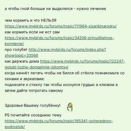
а чтобы гной больше не выделялся - нужно лечение
чем кормить и что НЕЛЬЗЯ
https://www.mybirds.ru/forums/topic/111964-sizarikinarodru/
как кормить если не ест сам
https://www.mybirds.ru/forums/topic/34206-prinuditelnoe-
kormlenie/
про голубят
http://www.mybirds.ru/forums/index.php?
showtopic=33566
как держать дома
https://www.mybirds.ru/forums/topic/122247-
golubi-tozhe-domashnie-pitomtsy/
когда начнёт летать чтобы не бился об стёкла познакомьте со
окнами и зеркалами:
поднесите к стеклу так чтобы коснулся грудью и клювом а
затем дайте потрогать самому
Здоровья Вашему голубёнку!
PS почитайте соседнюю тему
https://www.mybirds.ru/forums/topic/165341-ocherednoy-
podrostok/