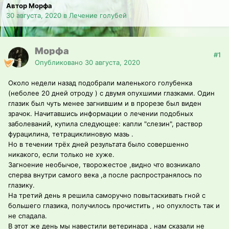
Автор Морфа
30 августа, 2020
в
Лечение голубей
Морфа
#1
Опубликовано
30 августа, 2020
Около недели назад подобрали маленького голубенка
(неболее 20 дней отроду ) с двумя опухшими глазками. Один
глазик был чуть менее загнившим и в прорезе был виден
зрачок. Начитавшись информации о лечении подобных
заболеваний, купила следующее: капли "слезин", раствор
фурацилина, тетрациклиновую мазь .
Но в течении трёх дней результата было совершенно
никакого, если только не хуже.
Загноение необычое, творожестое ,видно что возникало
сперва внутри самого века ,а после распространялось по
глазику.
На третий день я решила саморучно повытаскивать гной с
большего глазика, получилось прочистить , но опухлость так и
не спадала.
В этот же день мы навестили ветеринара , нам сказали не