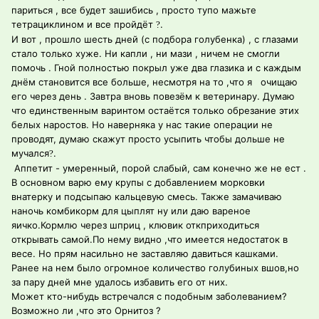
париться , все будет зашибись , просто тупо мажьте
тетрациклином и все пройдёт
.
?
И вот , прошло шесть дней (с подбора голубенка) , с глазами
стало только хуже. Ни капли , ни мази , ничем не смогли
помочь . Гной полностью покрыл уже два глазика и с каждым
днём становится все больше, несмотря на то ,что я очищаю
его через день . Завтра вновь повезём к ветеринару. Думаю
что единственным варинтом остаётся только обрезание этих
белых наростов. Но наверняка у нас такие операции не
проводят, думаю скажут просто усыпить чтобы дольше не
мучался
.
?
Аппетит - умеренный, порой слабый, сам конечно же не ест .
В основном варю ему крупы с добавлением морковки
внатерку и подсыпаю кальцевую смесь. Также замачиваю
наночь комбикорм для цыплят ну или даю вареное
яичко.Кормлю через шприц , клювик откприходиться
открывать самой.По нему видно ,что имеется недостаток в
весе. Но прям насильно не заставляю давиться кашками.
Ранее на нем было огромное количество голубиных вшов,но
за пару дней мне удалось избавить его от них.
Может кто-нибудь встречался с подобным заболеванием?
Возможно ли ,что это Орнитоз ?