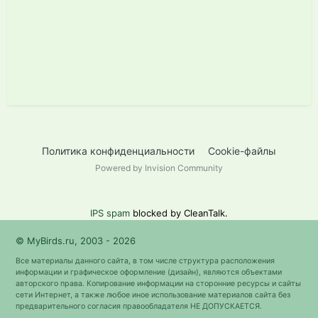
Политика конфиденциальности
Cookie-файлы
Powered by Invision Community
IPS spam
blocked by CleanTalk.
© MyBirds.ru, 2003 - 2026
Все материалы данного сайта, в том числе структура расположения
информации и графическое оформление (дизайн), являются объектами
авторского права. Копирование информации на сторонние ресурсы и сайты
сети Интернет, а также любое иное использование материалов сайта без
предварительного согласия правообладателя НЕ ДОПУСКАЕТСЯ.