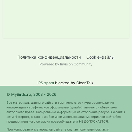
Политика конфиденциальности
Cookie-файлы
Powered by Invision Community
IPS spam
blocked by CleanTalk.
© MyBirds.ru, 2003 - 2026
Все материалы данного сайта, в том числе структура расположения
информации и графическое оформление (дизайн), являются объектами
авторского права. Копирование информации на сторонние ресурсы и сайты
сети Интернет, а также любое иное использование материалов сайта без
предварительного согласия правообладателя НЕ ДОПУСКАЕТСЯ.
При копировании материалов сайта (в случае получения согласия