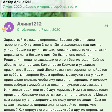
Автор Алина1212
7 мая, 2020
в
Серые и черные ворОны, грачи
Алина1212
#1
Опубликовано
7 мая, 2020
Здравствуйте , нашла вороненка. Здравствуйте , нашла
вороненка. Он у меня 3 день. Дети издевались над ним на
улице, брали на руки ,тискали, совали в клюв то что нельзя и
держа за лапы бегали с ним. Он был очень ослаблен.
Родители птенца не защищали его , он был истощен .Сейчас
абсолютно в порядке. Кал в норме Кормлю и ухаживаю
правильно . Бодренький .Если хозяин для вороны не найдётся
до субботы наверное будем пробовать выпускать на улицу и
пристально следить чтобы ему никто не навредил. А вечером
опять забирать домой ,и так пока не научится сам выживать.
Или может родители его будут кормить . Нам так посоветовал
орнитолог.Крыльями пытается махать ,но не взлетает . Может
сам запрыгнуть на жердочку, по полу почти не ходит . Сам не
кушает ,только из шприца или пинцета .Что теперь мне
делать ? Как вернуть его в природу чтобы другие вороны за