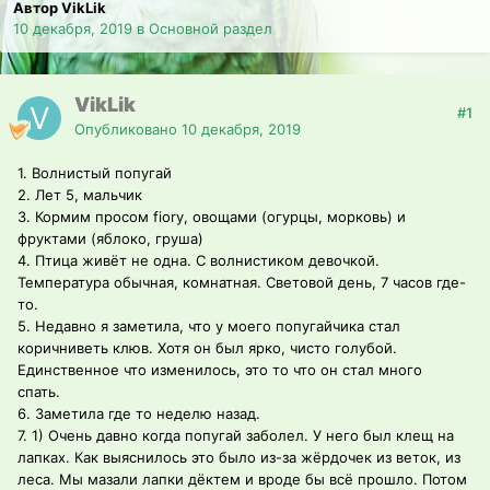
Автор VikLik
10 декабря, 2019
в
Основной раздел
VikLik
#1
Опубликовано
10 декабря, 2019
1. Волнистый попугай
2. Лет 5, мальчик
3. Кормим просом fiory, овощами (огурцы, морковь) и
фруктами (яблоко, груша)
4. Птица живёт не одна. С волнистиком девочкой.
Температура обычная, комнатная. Световой день, 7 часов где-
то.
5. Недавно я заметила, что у моего попугайчика стал
коричниветь клюв. Хотя он был ярко, чисто голубой.
Единственное что изменилось, это то что он стал много
спать.
6. Заметила где то неделю назад.
7. 1) Очень давно когда попугай заболел. У него был клещ на
лапках. Как выяснилось это было из-за жёрдочек из веток, из
леса. Мы мазали лапки дёктем и вроде бы всё прошло. Потом