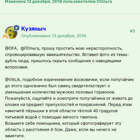
Изменено
12 декабря, 2019
пользователем ПОльга
Кузяныч
#3
Опубликовано
13 декабря, 2019
@OFA
,
@ПОльга
, прошу простить мою нерасторопность,
спровоцировавшую замешательство. Вставил фото из темы-
дубль сюда, пришлось скрыть сообщения с наводящими
вопросами.
@VikLik
, подобное коричневение восковички, если попугайчик
до этого однозначно был самец свидетельствует о
уменьшении количества мужских половых гормонов.
Пожалуйста, ощупайте и осмотрите попугайчика от живота до
клоаки на предмет припухлостей и покраснений. Перед этим
намочитё пёрышки в этой области тёплой 40 градусов
питьевой водой с помощью ватного тампона.
Возьмите себе помощника, который сфотографирует эту
область с расстояния 4-5см. Даже, если вы ничего не
заметите.