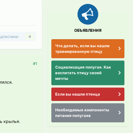
ОБЪЯВЛЕНИЯ
дписчики
0
Что делать, если вы нашли
травмированную птицу
#1
Социализация попугая. Как
воспитать птицу своей
мечты
лялся.
Если вы нашли птенца
Необходимые компоненты
питания попугаев
ть крылья.