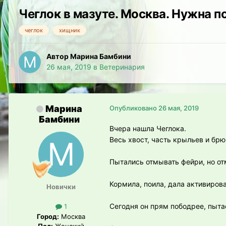
Чеглок в мазуте. Москва. Нужна 
чеглок
хищник
Автор Марина Бамбини
26 мая, 2019
в
Ветеринария
Марина
Опубликовано
26 мая, 2019
Бамбини
Вчера нашла Чеглока.
Весь хвост, часть крыльев и брю
Пытались отмывать фейри, но от
Кормила, поила, дала активиров
Новички
Сегодня он прям пободрее, пыта
1
Город:
Москва
Пол:
Женский