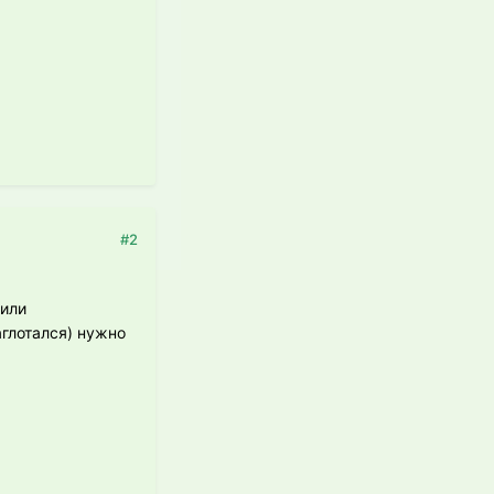
#2
(или
аглотался) нужно