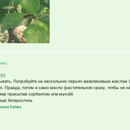
ено)
тут
ывать. Попробуйте на нескольких перьях вазелиновым маслом 
). Правда, потом и само масло (растительное сразу, чтлбы не н
мер присыпав сорбентом или мукой)
чше Энтеросгель
лем fishka