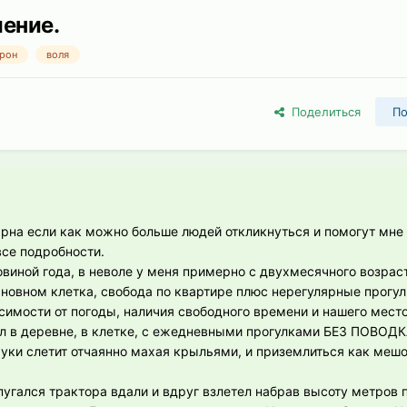
шение.
рон
воля
Поделиться
По
арна если как можно больше людей откликнуться и помогут мне
се подробности.
овиной года, в неволе у меня примерно с двухмесячного возраст
новном клетка, свобода по квартире плюс нерегулярные прогулк
висимости от погоды, наличия свободного времени и нашего мес
 в деревне, в клетке, с ежедневными прогулками БЕЗ ПОВОДКА
 руки слетит отчаянно махая крыльями, и приземлиться как меш
пугался трактора вдали и вдруг взлетел набрав высоту метров п