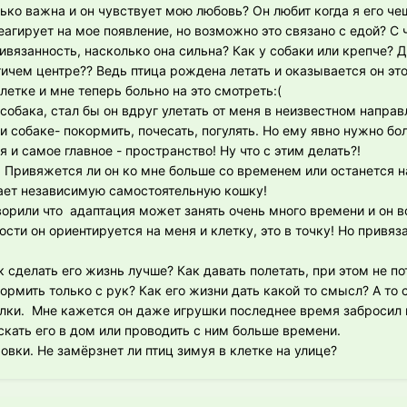
ько важна и он чувствует мою любовь? Он любит когда я его че
еагирует на мое появление, но возможно это связано с едой? С
ивязанность, насколько она сильна? Как у собаки или крепче? 
ичем центре?? Ведь птица рождена летать и оказывается он это
летке и мне теперь больно на это смотреть:(
собака, стал бы он вдруг улетать от меня в неизвестном направ
и собаке- покормить, почесать, погулять. Но ему явно нужно б
 и самое главное - пространство! Ну что с этим делать?!
. Привяжется ли он ко мне больше со временем или останется н
нает независимую самостоятельную кошку!
оворили что адаптация может занять очень много времени и он 
ости он ориентируется на меня и клетку, это в точку! Но привяз
ак сделать его жизнь лучше? Как давать полетать, при этом не п
ормить только с рук? Как его жизни дать какой то смысл? А то
улки. Мне кажется он даже игрушки последнее время забросил и
скать его в дом или проводить с ним больше времени.
мовки. Не замёрзнет ли птиц зимуя в клетке на улице?