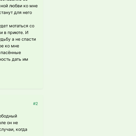
мной любви ко мне
станут для него
удет мотаться со
и в приюте. И
удьбу а не спасти
ое ко мне
 спасённые
ность дать им
#2
вободный
оле он не
случаи, когда