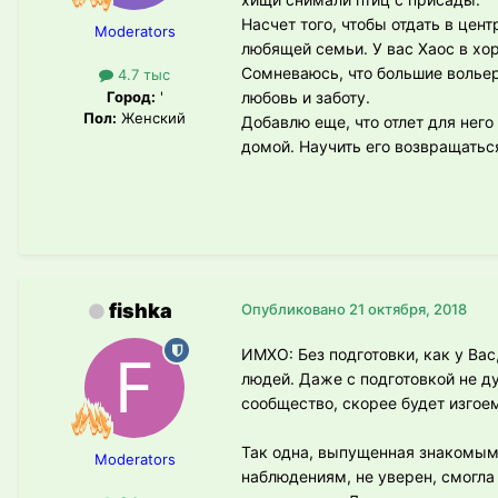
Насчет того, чтобы отдать в цент
Moderators
любящей семьи. У вас Хаос в хор
Сомневаюсь, что большие волье
4.7 тыс
Город:
'
любовь и заботу.
Пол:
Женский
Добавлю еще, что отлет для нег
домой. Научить его возвращаться
fishka
Опубликовано
21 октября, 2018
ИМХО: Без подготовки, как у Вас
людей. Даже с подготовкой не д
сообщество, скорее будет изгоем
Так одна, выпущенная знакомыми
Moderators
наблюдениям, не уверен, смогла 