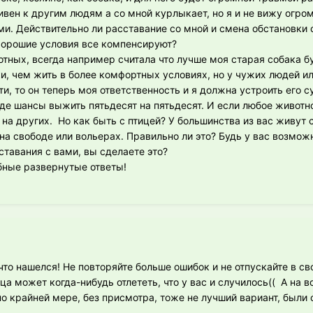
сивен к другим людям а со мной курлыкает, но я и не вижу огро
ми. Действительно ли расставание со мной и смена обстановки 
хорошие условия все компенсируют?
отных, всегда например считала что лучше моя старая собака б
и, чем жить в более комфортных условиях, но у чужих людей ил
ти, то он теперь моя ответственность и я должна устроить его с
где шансы выжить пятьдесят на пятьдесят. И если любое животн
 на других. Но как быть с птицей? У большинства из вас живут
на свободе или вольерах. Правильно ли это? Будь у вас возмож
ставания с вами, вы сделаете это?
бные развернутые ответы!
 что нашелся! Не повторяйте больше ошибок и не отпускайте в с
а может когда-нибудь отлететь, что у вас и случилось(( А на в
о крайней мере, без присмотра, тоже не лучший вариант, были 