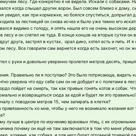
емучем лесу. Где конкретно я не видела. Искали с собаками. 
ывался когда слышал других ворон. Был совсем близко к дому, с
 увидел, как при кормежке, но боялся спуститься, допрыгал д
 ходила за лестницей он снова исчез и было уже темно его иска
ывался видимо с голоду, я опять нашла его на очень высоком дер
 лесу и он слетел не туда. В конце концов на вторые сутки он 
руг друга, застрял в кустах, орал дико, хотел есть и пить. И я
 лесу. Все говорили сам вернется когда есть захочет, но он же
тел с руки и довольно уверенно пролетел метров десять, пришл
ния. Правильно ли я поступаю? Это было потрясающе, видеть ка
тно уверена что еду себе сам он не добудет и с полетами в лесу
рдо пойдет на смерть, так как привык гонять котов и собак. Чт
рмально и возвращаться сюда за едой и будет ли это правильно
ичалу с поводком метров 15, чем запирать в клетке?
 привязанность ко мне, чтобы у него не возникало желания вот т
ще?
 ему лучше в центре по изучению врановых птиц, с их огромным
чина почему он ещё не там заключается в том что меня убедил
ке, хозяине, как собака, и для него будет огромной травмой р