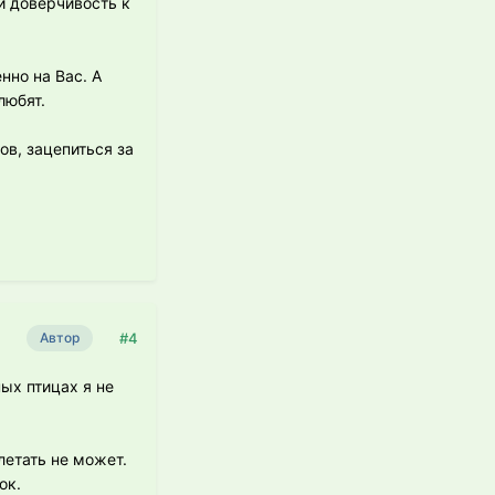
и доверчивость к
нно на Вас. А
любят.
ов, зацепиться за
#4
Автор
ых птицах я не
летать не может.
ок.