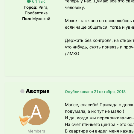
теперь у нас. Думаю все это св
6.1 тыс
Город:
Рига,
человеку.
Прибалтика
Пол:
Мужской
Может так явно он свою любовь н
если чаще общаться, тогда и уви
Держать без контроля, на открыт
что нибудь, снять привязь и проч
/ИМХО
Австрия
Опубликовано
21 октября, 2018
Marice, спасибо! Присада с долж
подумала, а их тут не мало:(
И да, когда мы перекрикивались 
На счёт птичьего центра - это б
В квартире он видел меня кажды
Members