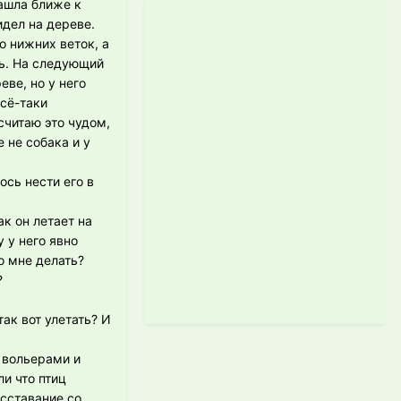
Нашла ближе к
идел на дереве.
о нижних веток, а
ть. На следующий
еве, но у него
всё-таки
 считаю это чудом,
 не собака и у
ось нести его в
к он летает на
 у него явно
о мне делать?
?
ак вот улетать? И
и вольерами и
и что птиц
асставание со