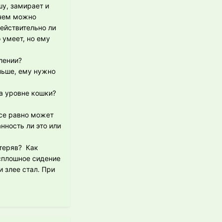
шу, замирает и
 чем можно
Действительно ли
 умеет, но ему
лении?
ольше, ему нужно
а уровне кошки?
все равно может
анность ли это или
отеряв? Как
 сплошное сидение
 злее стал. При