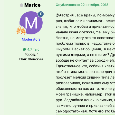
Marice
Опубликовано
22 октября, 2018
@Австрия
, все враны, по-моему
раз, любят сами принимать реше
значит, что любви и привязанно
начале июня слетком, т.е. ему 
Честно, не могу что-то советоват
Moderators
проблема только в недостатке о
шнуром. Насчет общения, в цент
4.7 тыс
Город:
'
чужими людьми, а не с вами? Дру
Пол:
Женский
вообще не считает за сородичей,
Единственное что, собачья клет
чтобы птица могла активно двига
пролезет мелкий хищник типа ла
разговаривая, показывая ему что
обиженным на вас за то, что не
моей грачишке, например, этой в
рук. Задолбала конечно сильно, 
заметно ручнее и привязанней за
самодостаточная. Хотя что это бы