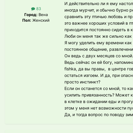
И действительно ли я ему настол
83
иногда мурчит, и обычно бурно р
Город:
Вена
сравнить эту птичью любовь и пр
Пол:
Женский
это важнее хороших условий в пт
приходится постоянно сидеть в к
Люби он меня так же сильно как 
Я могу уделить ему времени как 
постоянное общение, развлечения
Он ведь с двух месяцев со мной
Ведь сейчас он ей богу, напоми
fishka, да вы правы, в центре г
остаться изгоем. И да, при опасн
просто инстинкт?
Если он останется со мной, то к
усилить привязанность? Может к
в клетке в ожидании еды и прог
этом у меня нет возможности пу
Да, и тогда вопрос по поводу зи