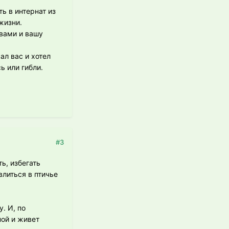
ть в интернат из
жизни.
вами и вашу
ал вас и хотел
ь или гибли.
#3
ь, избегать
влиться в птичье
. И, по
ной и живет