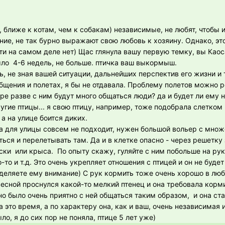
, ближе к котам, чем к собакам) независимые, не любят, чтобы 
ние, не так бурно выражают свою любовь к хозяину. Однако, эт
сти на самом деле нет) Щас глянула вашу первую темку, вы Каос
было 4-6 недель, не больше. птичка ваш выкормыш.
ь, не зная вашей ситуации, дальнейших перспектив его жизни и т
бщения и полетах, я бы не отдавала. Проблему полетов можно
ре разве с ним будут много общаться люди? да и будет ли ему 
гие птицы... я свою птицу, например, тоже подобрала слетком 
 а на улице боится диких.
ка для улицы совсем не подходит, нужен большой вольер с мно
ться и перелетывать там. Да и в клетке опасно - через решетку
ски или крыса. По опыту скажу, гуляйте с ним побольше на ру
-то и т.д. Это очень укрепляет отношения с птицей и он не буде
 уделяете ему внимание) С рук кормить тоже очень хорошо в люб
есной проснулся какой-то мелкий птенец и она требовала корми
но было очень приятно с ней общаться таким образом, и она ста
 это время, а по характеру она, как и ваш, очень независимая 
ло, я до сих пор не поняла, птице 5 лет уже)