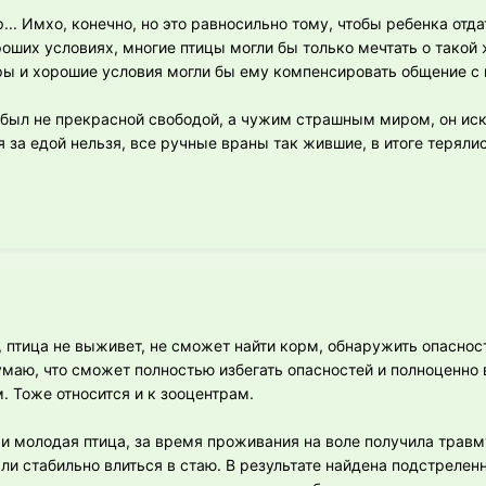
р... Имхо, конечно, но это равносильно тому, чтобы ребенка отда
оших условиях, многие птицы могли бы только мечтать о такой 
ры и хорошие условия могли бы ему компенсировать общение с 
о был не прекрасной свободой, а чужим страшным миром, он иск
 за едой нельзя, все ручные враны так жившие, в итоге терялис
, птица не выживет, не сможет найти корм, обнаружить опасност
умаю, что сможет полностью избегать опасностей и полноценно 
. Тоже относится и к зооцентрам.
 молодая птица, за время проживания на воле получила травму
ли стабильно влиться в стаю. В результате найдена подстрелен