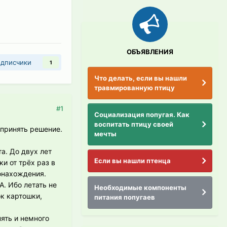
ОБЪЯВЛЕНИЯ
дписчики
1
Что делать, если вы нашли
травмированную птицу
#1
Социализация попугая. Как
воспитать птицу своей
 принять решение.
мечты
а. До двух лет
Если вы нашли птенца
и от трёх раз в
тонахождения.
. Ибо летать не
Необходимые компоненты
ок картошки,
питания попугаев
ять и немного