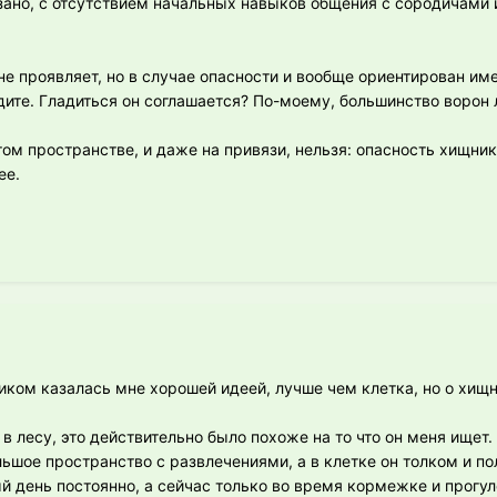
язано, с отсутствием начальных навыков общения с сородичами 
е проявляет, но в случае опасности и вообще ориентирован име
дите. Гладиться он соглашается? По-моему, большинство ворон 
ом пространстве, и даже на привязи, нельзя: опасность хищник
ее.
иком казалась мне хорошей идеей, лучше чем клетка, но о хищн
в лесу, это действительно было похоже на то что он меня ищет.
ольшое пространство с развлечениями, а в клетке он толком и по
й день постоянно, а сейчас только во время кормежке и прогул