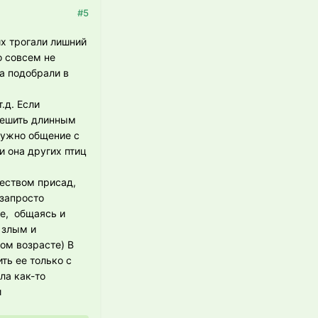
#5
их трогали лишний
о совсем не
а подобрали в
.д. Если
 решить длинным
нужно общение с
и она других птиц
жеством присад,
 запросто
ке, общаясь и
т злым и
ом возрасте) В
ть ее только с
ла как-то
и