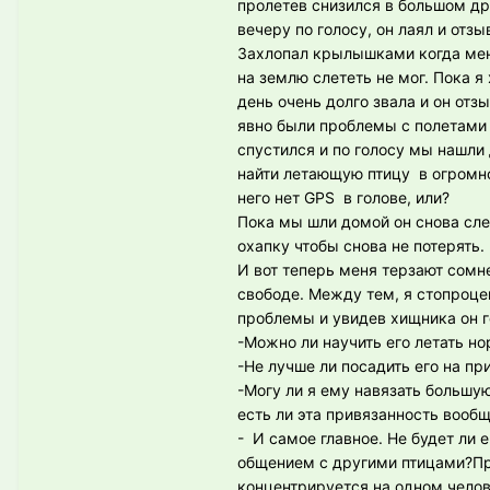
пролетев снизился в большом др
вечеру по голосу, он лаял и отз
Захлопал крылышками когда меня
на землю слететь не мог. Пока я
день очень долго звала и он отз
явно были проблемы с полетами в
спустился и по голосу мы нашли д
найти летающую птицу в огромном
него нет GPS в голове, или?
Пока мы шли домой он снова сле
охапку чтобы снова не потерять.
И вот теперь меня терзают сомне
свободе. Между тем, я стопроцен
проблемы и увидев хищника он го
-Можно ли научить его летать но
-Не лучше ли посадить его на пр
-Могу ли я ему навязать большую
есть ли эта привязанность вооб
- И самое главное. Не будет ли
общением с другими птицами?При
концентрируется на одном челове