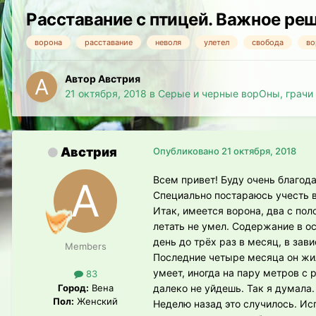
Расставание с птицей. Важное ре
ворона
расставание
неволя
улетел
свобода
во
Автор Австрия
21 октября, 2018
в
Серые и черные ворОны, грачи
Австрия
Опубликовано
21 октября, 2018
Всем привет! Буду очень благод
Специально постараюсь учесть в
Итак, имеется ворона, два с пол
летать не умел. Содержание в ос
день до трёх раз в месяц, в за
Members
Последние четыре месяца он жил
умеет, иногда на пару метров с
83
Город:
Вена
далеко не уйдешь. Так я думала.
Пол:
Женский
Неделю назад это случилось. Ис