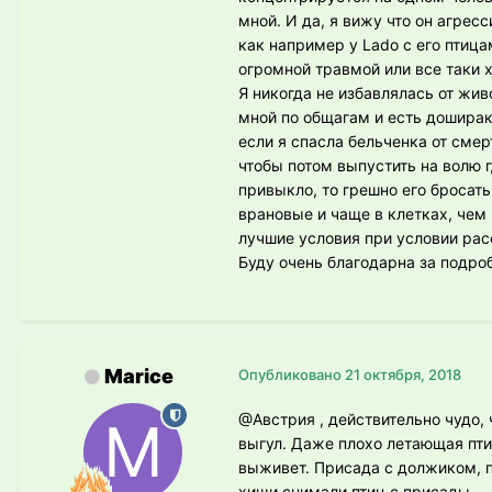
мной. И да, я вижу что он агрес
как например у Lado с его птица
огромной травмой или все таки 
Я никогда не избавлялась от жив
мной по общагам и есть доширак
если я спасла бельченка от смер
чтобы потом выпустить на волю 
привыкло, то грешно его бросать
врановые и чаще в клетках, чем 
лучшие условия при условии рас
Буду очень благодарна за подро
Marice
Опубликовано
21 октября, 2018
@Австрия
, действительно чудо,
выгул. Даже плохо летающая птиц
выживет. Присада с должиком, п
хищи снимали птиц с присады.