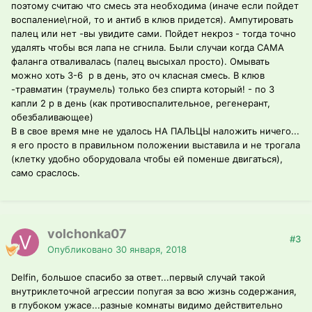
поэтому считаю что смесь эта необходима (иначе если пойдет
воспаление\гной, то и антиб в клюв придется). Ампутировать
палец или нет -вы увидите сами. Пойдет некроз - тогда точно
удалять чтобы вся лапа не сгнила. Были случаи когда САМА
фаланга отваливалась (палец высыхал просто). Омывать
можно хоть 3-6 р в день, это оч класная смесь. В клюв
-травматин (траумель) только без спирта который! - по 3
капли 2 р в день (как противоспалительное, регенерант,
обезбаливающее)
В в свое время мне не удалось НА ПАЛЬЦЫ наложить ничего...
я его просто в правильном положении выставила и не трогала
(клетку удобно оборудовала чтобы ей поменше двигаться),
само сраслось.
volchonka07
#3
Опубликовано
30 января, 2018
Delfin, большое спасибо за ответ...первый случай такой
внутриклеточной агрессии попугая за всю жизнь содержания,
в глубоком ужасе...разные комнаты видимо действительно