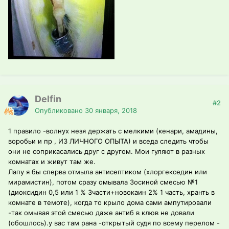
Delfin
#2
Опубликовано
30 января, 2018
1 правило -волнух незя держать с мелкими (кенари, амадины,
воробьи и пр , ИЗ ЛИЧНОГО ОПЫТА) и вседа следить чтобы
они не соприкасались друг с другом. Мои гуляют в разных
комнатах и живут там же.
Лапу я бы сперва отмыла антисептиком (хлоргекседин или
мирамистин), потом сразу омывала Зосиной смесью №1
(диоксидин 0,5 или 1 % 3части+новокаин 2% 1 часть, хранть в
комнате в темоте), когда то крыло дома сами ампутировали
-так омывая этой смесью даже антиб в клюв не довали
(обошлось).у вас там рана -открытый судя по всему перелом -