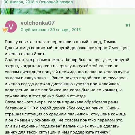
30 января, 2018
в
Основной раздел
volchonka07
#1
Опубликовано
30 января, 2018
Прошу совета...только переехали в новый город, Томск.
Два питомца волнистый попугай девочка примерно 7 месяцев,
и кенар около 8 лет.
Содержатся в разных клетках. Кенар был на прогулке, попугай
закрыт, когда кенар сел на крышу попугайской клетки по
словам очевидцев попугай неожиданно напал на кенара кусая
за лапы и тянув вниз.....Ранее ничего подобного не случалось
и кенар всегда держал дистанцию (улетал при малейшем
подозрении на ее приближение,когда был на ее крыше), к
сожалению в этот день я была в отъезде.
Случилось это вчера, сегодня приехала обработала раны
бетадином 1:10 с водой держа 25секунд на ранке...Очень
страшная ситуация со средним пальчиком, откушена кожица
и он смещен у основания...не совсем понятно перелом это
или вывих,очень "подвижен" пальчик...как лучше сделать
шинку для такой ситуации и чем поддержать птичку?