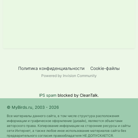
Политика конфиденциальности
Cookie-файлы
Powered by Invision Community
IPS spam
blocked by CleanTalk.
© MyBirds.ru, 2003 - 2026
Все материалы данного сайта, в том числе структура расположения
информации и графическое оформление (дизайн), являются объектами
авторского права. Копирование информации на сторонние ресурсы и сайты
сети Интернет, а также любое иное использование материалов сайта без
предварительного согласия правообладателя НЕ ДОПУСКАЕТСЯ.