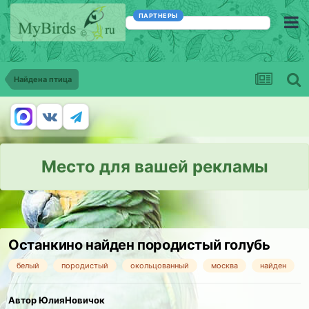
ПАРТНЕРЫ
Найдена птица
Место для вашей рекламы
Останкино найден породистый голубь
белый
породистый
окольцованный
москва
найден
Автор ЮлияНовичок