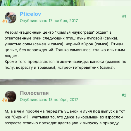
Pticelov
#1
Опубликовано
17 ноября, 2017
Реабилитационный центр "Крылья наукограда" отдает в
ответсвенные руки следующих птиц: лунь луговой (самка),
ушастые совы (самец и самка), черный вОрон (самка). Птицы
целые, без повреждений. Только самовывоз, только опытным
людям.
Кроме того предлагаются птицы-инвалиды: канюки (разные по
полу, возрасту и травмам), ястреб-тетеревятник (самка).
Полосатая
#2
Опубликовано
18 ноября, 2017
М, а в чем проблема передать ушанок и луня под выпуск в тот
же "Сирин"?.. учитывая то, что даже выкормыши во взрослом
возрасте отлично проходят адаптацию к выпуску в природу.