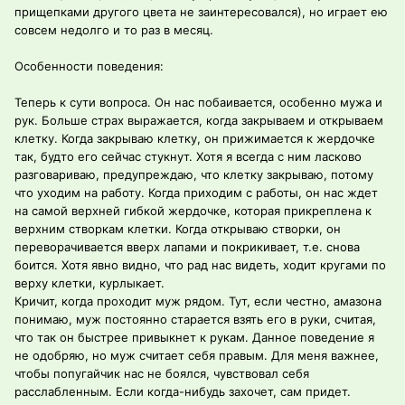
прищепками другого цвета не заинтересовался), но играет ею
совсем недолго и то раз в месяц.
Особенности поведения:
Теперь к сути вопроса. Он нас побаивается, особенно мужа и
рук. Больше страх выражается, когда закрываем и открываем
клетку. Когда закрываю клетку, он прижимается к жердочке
так, будто его сейчас стукнут. Хотя я всегда с ним ласково
разговариваю, предупреждаю, что клетку закрываю, потому
что уходим на работу. Когда приходим с работы, он нас ждет
на самой верхней гибкой жердочке, которая прикреплена к
верхним створкам клетки. Когда открываю створки, он
переворачивается вверх лапами и покрикивает, т.е. снова
боится. Хотя явно видно, что рад нас видеть, ходит кругами по
верху клетки, курлыкает.
Кричит, когда проходит муж рядом. Тут, если честно, амазона
понимаю, муж постоянно старается взять его в руки, считая,
что так он быстрее привыкнет к рукам. Данное поведение я
не одобряю, но муж считает себя правым. Для меня важнее,
чтобы попугайчик нас не боялся, чувствовал себя
расслабленным. Если когда-нибудь захочет, сам придет.