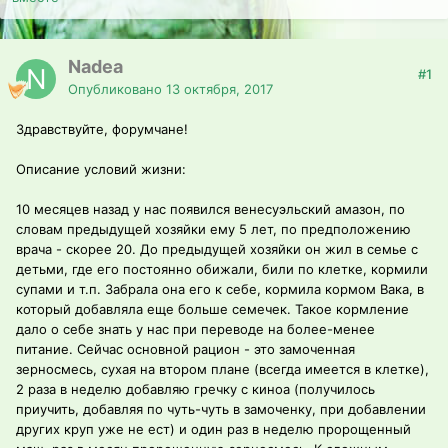
Nadea
#1
Опубликовано
13 октября, 2017
Здравствуйте, форумчане!
Описание условий жизни:
10 месяцев назад у нас появился венесуэльский амазон, по
словам предыдущей хозяйки ему 5 лет, по предположению
врача - скорее 20. До предыдущей хозяйки он жил в семье с
детьми, где его постоянно обижали, били по клетке, кормили
супами и т.п. Забрала она его к себе, кормила кормом Вака, в
который добавляла еще больше семечек. Такое кормление
дало о себе знать у нас при переводе на более-менее
питание. Сейчас основной рацион - это замоченная
зерносмесь, сухая на втором плане (всегда имеется в клетке),
2 раза в неделю добавляю гречку с киноа (получилось
приучить, добавляя по чуть-чуть в замоченку, при добавлении
других круп уже не ест) и один раз в неделю пророщенный