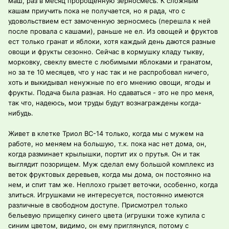
маш, раз в месяц пророщенную зерносмесь. К сложным
кашам приучить пока не получается, но я рада, что с
удовольствием ест замоченную зерносмесь (перешла к ней
после провала с кашами), раньше не ел. Из овощей и фруктов
ест только гранат и яблоки, хотя каждый день даются разные
овощи и фрукты сезонно. Сейчас в кормушку кладу тыкву,
морковку, свеклу вместе с любимыми яблоками и гранатом,
но за те 10 месяцев, что у нас так и не распробовал ничего,
хоть и выкидывал ненужные по его мнению овощи, ягоды и
фрукты. Подача была разная. Но сдаваться - это не про меня,
так что, надеюсь, мои труды будут вознаграждены когда-
нибудь.
Живет в клетке Триол ВС-14 только, когда мы с мужем на
работе, но меняем на большую, т.к. пока нас нет дома, он,
когда разминает крылышки, портит их о прутья. Он и так
выглядит позорищем. Муж сделал ему большой комплекс из
веток фруктовых деревьев, когда мы дома, он постоянно на
нем, и спит там же. Неплохо грызет веточки, особенно, когда
злиться. Игрушками не интересуется, постоянно имеются
различные в свободном доступе. Присмотрел только
бельевую прищепку синего цвета (игрушки тоже купила с
синим цветом, видимо, он ему приглянулся, потому с