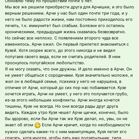
Обновлю тему по прошествии почти 5 лет.
Мы все же решили приобрести друга для Арчишки, и это было
верным решением. Арчи у нас был один почти три года, и у
него не было радости жизни, нам постоянно приходилось его
лечить, т.к. иммунитет был слабым. Болезни его остались
хроническими, предыдущая жизнь сказалась безвозвратно.
Но сейчас все неплохо. С появлением второго чуда все
изменилось. Арчи ожил. Он первый прилетел знакомиться с
Кузей. Хотя скорее всего, до этого никогда и не видел
попугаев своего вида, если не считать родителей. В нем
проснулось попугайское любопытство.
Я не могу сказать, что они дружны. И дело именно в Арчи. Он
не умеет общаться с сородичами. Кузя значительно моложе, и
жил он в любящей семье, психика у него не нарушена, в
отличие от Арчи, который до сих пор нас побаивается. Кузе
хочется играть, Арчи не умеет, у него это получается грубо,
из-за этого небольшие конфликты. Арчи иногда хочется
тишины, Кузе не всегда. Но они всегда рады друг друга
видеть. Каждое утро Кузя чешет Арчи щечки, конечно, было
бы здорово, если бы Арчи так же Кузе делал, но, увы, он не
знает об этом
Если Арчи кричит, когда по необходимости
нужно сделать какие-то с ним манипуляции, Кузя летит его
спасать, хотя иногда, чтобы дать ему подзатыльник, типа,