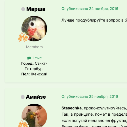
Марша
Опубликовано
24 ноября, 2016
Лучше продублируйте вопрос в бо
Members
1 тыс
Город:
Санкт-
Петербург
Пол:
Женский
Амайзе
Опубликовано
25 ноября, 2016
Stasechka
, проконсультируйтесь,
Так, в принципе, помет в предел
Если попугай недавно ел фрукты
Верхние фото - если ел черный в