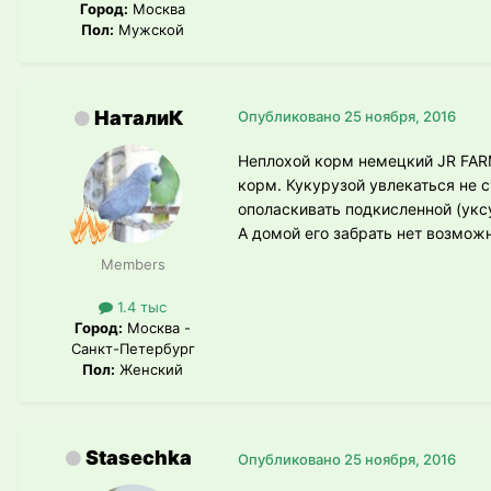
Город:
Москва
Пол:
Мужской
НаталиК
Опубликовано
25 ноября, 2016
Неплохой корм немецкий JR FARM
корм. Кукурузой увлекаться не с
ополаскивать подкисленной (укс
А домой его забрать нет возможн
Members
1.4 тыс
Город:
Москва -
Санкт-Петербург
Пол:
Женский
Stasechka
Опубликовано
25 ноября, 2016