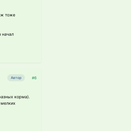
иж тоже
н начал
#6
Автор
разных корма).
 мелких