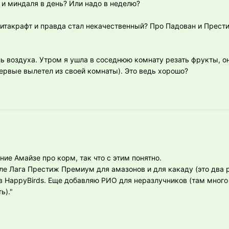
 и миндаля в день? Или надо в неделю?
Витакрафт и правда стал некачественный? Про Падован и Прест
ь воздуха. Утром я ушла в соседнюю комнату резать фрукты, о
первые вылетел из своей комнаты). Это ведь хорошо?
ие Амайзе про корм, так что с этим понятно.
е Лага Престиж Премиум для амазонов и для какаду (это два 
в HappyBirds. Еще добавляю РИО для неразлучников (там много
ь)."