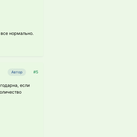
- все нормально.
#5
Автор
агодарна, если
количество