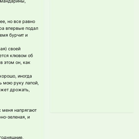
, мандарины,
ее, но все равно
ера впервые подал
ремя бурчит и
ная) своей
рется клювом об
в этом он, как
хорошо, иногда
ь мою руку лапой,
ожет дрожать,
с меня напрягают
рно-зеленая, и
егодняшние,