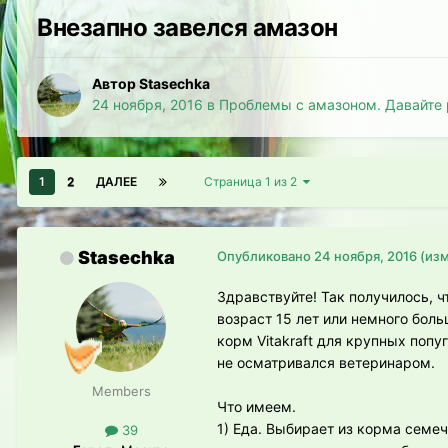
Внезапно завелся амазон
Автор Stasechka
24 ноября, 2016
в
Проблемы с амазоном. Давайте 
1
2
ДАЛЕЕ
Страница 1 из 2
Stasechka
Опубликовано
24 ноября, 2016
(из
Здравствуйте! Так получилось, 
возраст 15 лет или немного боль
корм Vitakraft для крупных попу
не осматривался ветеринаром.
Members
Что имеем.
1) Еда. Выбирает из корма семеч
39