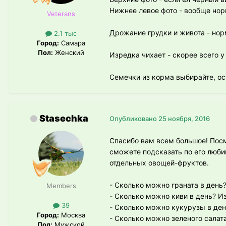
Нижнее левое фото - вообще нор
Veterans
Дрожание грудки и живота - норм
2.1 тыс
Город:
Самара
Пол:
Женский
Изредка чихает - скорее всего у
Семечки из корма выбирайте, ост
Stasechka
Опубликовано
25 ноября, 2016
Спасибо вам всем большое! Посм
сможете подсказать по его люби
отдельных овощей-фруктов.
- Сколько можно граната в день
Members
- Сколько можно киви в день? И
39
- Сколько можно кукурузы в ден
Город:
Москва
- Сколько можно зеленого салат
Пол:
Мужской