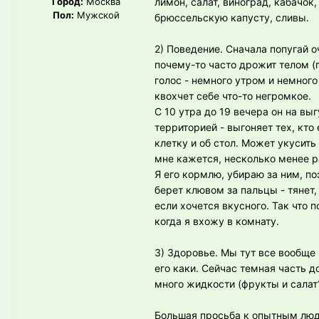
Город:
Москва
лимон, салат, виноград, кабачок
Пол:
Мужской
брюссельскую капусту, сливы.
2) Поведение. Сначала попугай 
почему-то часто дрожит телом (г
голос - немного утром и немного
квохчет себе что-то негромкое.
С 10 утра до 19 вечера он на вы
территорией - выгоняет тех, кто
клетку и об стол. Может укусить 
мне кажется, несколько менее р
Я его кормлю, убираю за ним, по
берет клювом за пальцы - тянет,
если хочется вкусного. Так что
когда я вхожу в комнату.
3) Здоровье. Мы тут все вообще 
его каки. Сейчас темная часть д
много жидкости (фрукты и салат?
Большая просьба к опытным людя