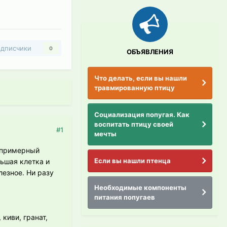
дписчики
0
ОБЪЯВЛЕНИЯ
Что делать, если вы нашли
травмированную птицу
Социализация попугая. Как
воспитать птицу своей
#1
мечты
, примерный
Если вы нашли птенца
льшая клетка и
лезное. Ни разу
Необходимые компоненты
питания попугаев
 киви, гранат,