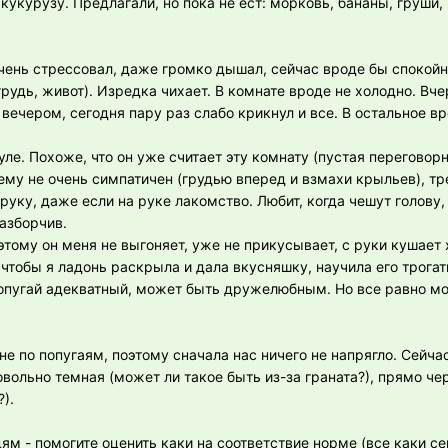
, кукурузу. Предлагали, но пока не ест: морковь, бананы, груши
очень стрессовал, даже громко дышал, сейчас вроде бы спокойн
рудь, живот). Изредка чихает. В комнате вроде не холодно. Вч
 вечером, сегодня пару раз слабо крикнул и все. В остальное в
гуле. Похоже, что он уже считает эту комнату (пустая переговор
 ему не очень симпатичен (грудью вперед и взмахи крыльев), т
руку, даже если на руке лакомство. Любит, когда чешут голову, 
азборчив.
этому он меня не выгоняет, уже не прикусывает, с руки кушает 
 чтобы я ладонь раскрыла и дала вкусняшку, научила его трогат
 попугай адекватный, может быть дружелюбным. Но все равно м
не по попугаям, поэтому сначала нас ничего не напрягло. Сейча
овольно темная (может ли такое быть из-за граната?), прямо че
).
м - помогите оценить каки на соответствие норме (все каки с