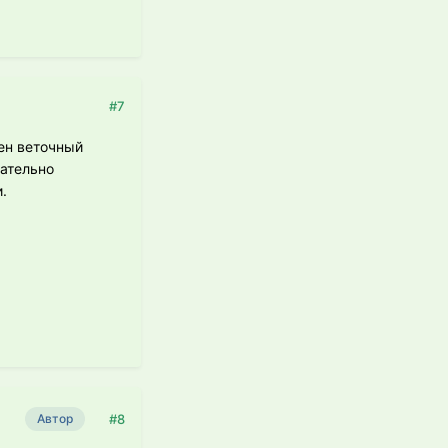
#7
ен веточный
зательно
.
#8
Автор