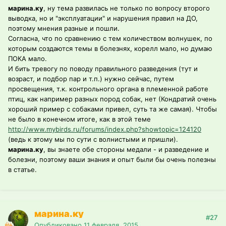
марина.ку
, ну тема развилась не только по вопросу второго
выводка, но и "эксплуатации" и нарушения правил на ДО,
поэтому мнения разные и пошли.
Согласна, что по сравнению с тем количеством волнушек, по
которым создаются темы в болезнях, корелл мало, но думаю
ПОКА мало.
И бить тревогу по поводу правильного разведения (тут и
возраст, и подбор пар и т.п.) нужно сейчас, путем
просвещения, т.к. контрольного органа в племенной работе
птиц, как например разных пород собак, нет (Кондратий очень
хороший пример с собаками привел, суть та же самая). Чтобы
не было в конечном итоге, как в этой теме
http://www.mybirds.ru/forums/index.php?showtopic=124120
(ведь к этому мы по сути с волнистыми и пришли).
марина.ку
, вы знаете обе стороны медали - и разведение и
болезни, поэтому ваши знания и опыт были бы очень полезны
в статье.
марина.ку
#27
Опубликовано
11 февраля, 2015