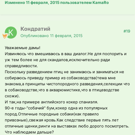
Изменено
11 февраля, 2015
пользователем KamaRo
Кондратий
#19
Опубликовано
11 февраля, 2015
Уважаемые дамы!
Извиняюсь что вмешиваюсь в ваш диалог.Не для поспорить и
уж тем более не для скандалов,исключительно ради
справедливости.
Поскольку разведением птиц не занимаюсь и заниматься не
собираюсь приведу пример из собаководства(тема мне
знакома,а принципы чистопородного разведения,селекции что
в собаководстве,что в акварюмистике,что в птицеводстве
схожи).
И так,на примере английского кокер спаниэля.
90-е годы-"собачий" бум,кокер одна из популярных
пород.Отличные породные собаки(как правило
привозные),свежая кровь.Как следствие первые пять лет
отличные щенки,ринги на выставках любо дорого посмотреть.
Что наблюдаем дальше?