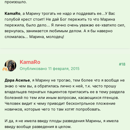
произошло.
KamaRo
, а Марину трогать не надо и поддевать ее...У Вас
голубой крест стоит! Не дай Бог пережить то что Марина
пережила, было дело... Я лично очень уважаю ее-хватило сил,
вернулась, занимается любимым делом. А я бы наверно
сломалась... Марина, молодец!
KamaRo
#18
Опубликовано
11 февраля, 2015
Дора Асилье
, я Марину не трогаю, тем более что я вообще не
знаю о чем вы, а обратилась лично к ней, т.к. часто прошу
владельцев пернатых пациентов пригласить ее в тему раздела
болезней по тем или иным вопросам, касающихся птенцов.
Человек видит к чему приводит бесконтрльное пложение
новичков, которые чего то там хотят попробовать.
И да, я не имела ввиду плоды разведения Марины, я имела
ввиду вообще разведения в целом.