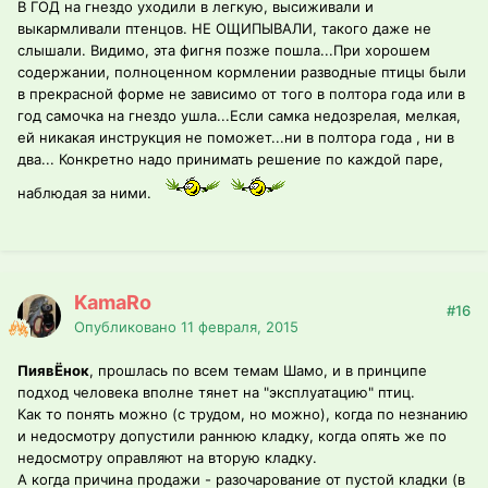
В ГОД на гнездо уходили в легкую, высиживали и
выкармливали птенцов. НЕ ОЩИПЫВАЛИ, такого даже не
слышали. Видимо, эта фигня позже пошла...При хорошем
содержании, полноценном кормлении разводные птицы были
в прекрасной форме не зависимо от того в полтора года или в
год самочка на гнездо ушла...Если самка недозрелая, мелкая,
ей никакая инструкция не поможет...ни в полтора года , ни в
два... Конкретно надо принимать решение по каждой паре,
наблюдая за ними.
KamaRo
#16
Опубликовано
11 февраля, 2015
ПиявЁнок
, прошлась по всем темам Шамо, и в принципе
подход человека вполне тянет на "эксплуатацию" птиц.
Как то понять можно (с трудом, но можно), когда по незнанию
и недосмотру допустили раннюю кладку, когда опять же по
недосмотру оправляют на вторую кладку.
А когда причина продажи - разочарование от пустой кладки (в