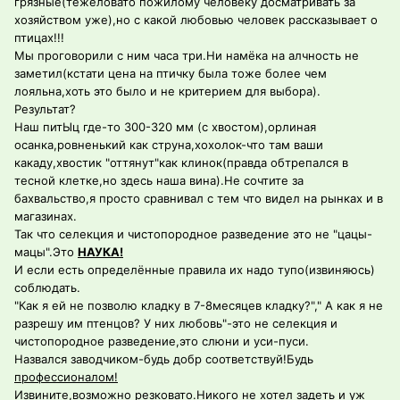
грязные(тежеловато пожилому человеку досматривать за
хозяйством уже),но с какой любовью человек рассказывает о
птицах!!!
Мы проговорили с ним часа три.Ни намёка на алчность не
заметил(кстати цена на птичку была тоже более чем
лояльна,хоть это было и не критерием для выбора).
Результат?
Наш питЫц где-то 300-320 мм (с хвостом),орлиная
осанка,ровненький как струна,хохолок-что там ваши
какаду,хвостик "оттянут"как клинок(правда обтрепался в
тесной клетке,но здесь наша вина).Не сочтите за
бахвальство,я просто сравнивал с тем что видел на рынках и в
магазинах.
Так что селекция и чистопородное разведение это не "цацы-
мацы".Это
НАУКА!
И если есть определённые правила их надо тупо(извиняюсь)
соблюдать.
"Как я ей не позволю кладку в 7-8месяцев кладку?"," А как я не
разрешу им птенцов? У них любовь"-это не селекция и
чистопородное разведение,это слюни и уси-пуси.
Назвался заводчиком-будь добр соответствуй!Будь
профессионалом
!
Извините,возможно резковато.Никого не хотел задеть и уж