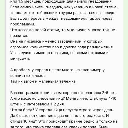
или 1,5 месяцев, подходящий для начало гнездования.
Если самку начать гнездись, как указанно в новой статье,
то она может с большим трудом раскачаться на гнездо.
Большой перерыв между гнездованием, так же чреват
проблемами.
Что касаемо новой статьи, то мне лично многое там не
нравится.
Она не писалась именно заводчиками, у которых
огромное количество пар и долгие года размножения.
У заводчиков именно практика, со всеми плюсами и
минусами.
А проблем у коралл не так много, как например у
волнистых и чехов.
Там их вагон и маленькая тележка.
Возраст размножения всем хорошо отпечатался 2-5 лет.
А что касаемо снесения яиц? Меня лично улыбнуло 4-10
штук и с интервалом 1-2 дня.
Что за бред? У корелл яйца несутся строго через день.
Да бывают отклонения в два дня, но это редкость. И
откуда 10 яиц? Это происходит крайне редко и только из
за того, что самка сделала две кладки подряд. Были