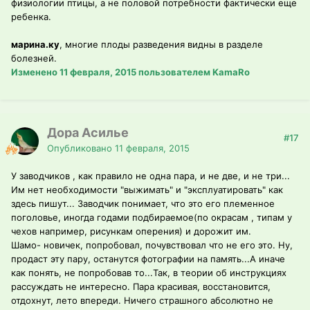
физиологии птицы, а не половой потребности фактически еще
ребенка.
марина.ку
, многие плоды разведения видны в разделе
болезней.
Изменено
11 февраля, 2015
пользователем KamaRo
Дора Асилье
#17
Опубликовано
11 февраля, 2015
У заводчиков , как правило не одна пара, и не две, и не три...
Им нет необходимости "выжимать" и "эксплуатировать" как
здесь пишут... Заводчик понимает, что это его племенное
поголовье, иногда годами подбираемое(по окрасам , типам у
чехов например, рисункам оперения) и дорожит им.
Шамо- новичек, попробовал, почувствовал что не его это. Ну,
продаст эту пару, останутся фотографии на память...А иначе
как понять, не попробовав то...Так, в теории об инструкциях
рассуждать не интересно. Пара красивая, восстановится,
отдохнут, лето впереди. Ничего страшного абсолютно не