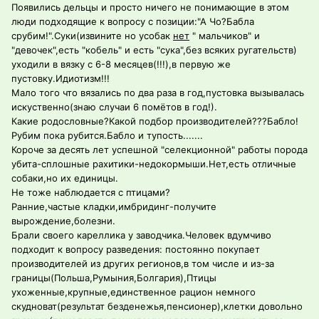
Появились дельцы и просто ничего не понимающие в этом
люди подходящие к вопросу с позиции:"А Чо?Бабла
срубим!".Суки(извините но усобак
нет
" мальчиков" и
"девочек",есть "кобель" и есть "сука",без всяких ругательств)
уходили в вязку с 6-8 месяцев(!!!),в первую же
пустовку.Идиотизм!!!
Мало того что вязались по два раза в год,пустовка вызывалась
искуственно(знаю случаи 6 помётов в год!).
Какие родословные?Какой подбор производителей???Бабло!
Рубим пока рубится.Бабло и тупость.......
Короче за десять лет успешной "селекционной" работы порода
убита-сплошные рахитики-недокормыши.Нет,есть отличные
собаки,но их единицы.
Не тоже наблюдается с птицами?
Ранние,частые кладки,имбридинг-получите
вырождение,болезни.
Брали своего кареллика у заводчика.Человек вдумчиво
подходит к вопросу разведения: постоянно покупает
производителей из других регионов,в том числе и из-за
границы(Польша,Румыния,Болгария),Птицы
ухоженные,крупные,единственное рацион немного
скудноват(результат безденежья,пенсионер),клетки довольно