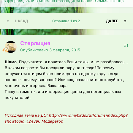
3 февраля, 2015
в
Корелла обзаводится парой. Семья. Птенцы
НАЗАД
Страница 1 из 2
ДАЛЕЕ
Стерлиция
#1
Опубликовано
3 февраля, 2015
Шамо
, Подскажите, я почитала Ваши темы, и не разобралась...
В каком возрасте Вы посадили пару на гнездо?По всему
получается птицам было примерно по одному году, тогда
вопрос - почему так рано? Или как, разъясните,пожалуйста ,
мне очень интересна Ваша пара.
Пишу в теме т.к. эта информация ценна для потенциальных
покупателей.
Исходная тема на ДО:
http://www.mybirds.ru/forums/index.php?
showtopic=124396
Модератор