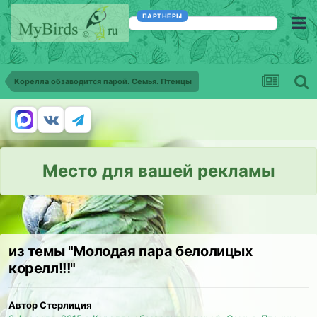
ПАРТНЕРЫ
Корелла обзаводится парой. Семья. Птенцы
Место для вашей рекламы
из темы "Молодая пара белолицых
корелл!!!"
Автор Стерлиция