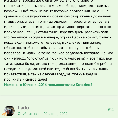
им жизнь. Ворона же с опытом вольного, стайного
проживания, опять таки по моим наблюдениям, молчаливы,
возможны всё таки некие голосовые проявления, но они не
сравнимы с безудержными орами самовыражения домашней
птицы. опасалась, что птица одичает....перестанет встречать,
идти на руки, ластится, характер демонстрировать....этого не
произошло...птицы стали тише, изредка днём рассказывали,
что беседуют иногда в вольере, утром Дарина кричит, только
когда видит знакомого человека, привлекает внимание,
общается, чтобы не забывали....второго ручного брать
побоялась и малыша тоже, тойкое создалось впечатление, что
они неплохо "споются" за любимого человека) и всё таки, всё
таки, крики были, делаю предположение, что если бы ребята
находились в домашней клетке, то была бы тишина и лишь
приветствия, а так на свежем воздухе глотку изредка
прочихать - святое дело!
Изменено
10 июня, 2014
пользователем Katerina3
Lado
#14
Опубликовано
10 июня, 2014