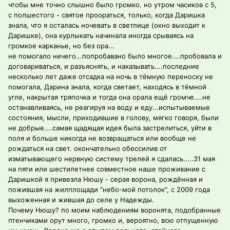
чтобы мне точно слышно было громко. но утром часиков с 5,
с полшестого - святое проораться, только, когда Даришка
знала, что я осталась ночевать в светлице (окно выходит к
Даришке), она курлыкать начинала иногда срываясь на
громкое карканье, но без ора...
не помогало ничего...попробавано было многое....пробовала и
договариваться, и разъяснять, и наказывать....последние
несколько лет даже отсадка на ночь в тёмную переноску не
помогала, Дарина знала, когда светает, находясь в тёмной
угле, накрытая тряпочка и тогда она орала ещё громче....не
останавливаясь, не реагируя на воду и еду...испытываемые
состояния, мысли, приходившие в голову, мягко говоря, были
не добрые....самая щадящая идея была застрелиться, уйти в
поля и больше никогда не возвращаться или вообще не
рождаться на свет. окончательно обессилив от
изматывающего нервную систему трелей я сдалась.....31 мая
на пяти или шестилетнее совместное наше проживание с
Даришкой я привезла Нюшу - серая ворона, рождённая и
пожившая на жилплощади "небо-мой потолок", с 2009 года
выхоженная и жившая до селе у Надежды.
Почему Нюшу? по моим наблюдениям воронята, подобранные
птенчиками орут много, громко и, вероятно, всю отпущенную