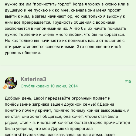
нужно же им "прочистить горло". Когда я ухожу в кухню или в
дущевую и не пускаю их ко мне, сначала они меня просят
выйти к ним, а затем начинают ор, но как только я выхожу к
ним всё прекращается. Трудность общения с воронами
заключается в непонимании их. А что бы их начать понимать
нужно терпение и очень много любви, что бы не сорваться.
Но как только вы начинаете их понимать ваши отношения с
птицами становятся совсем иными. Это совершенно иной
уровень общения.
Katerina3
#15
Опубликовано
10 июня, 2014
Добрый день, Lado! передавайте огромный привет и
почёсывание загривка вашей дружной семье)))Дарина
понятно почему кричит, понятно почему кричат выкормыши, я
её стая, она хочет общаться, она хочет, чтобы стая была
рядом, стая - я, иногда ей хочется болтать)горло прочистить)я
была уверена, что моя Даришка прекратила
каркать)))курлыкала, рассказывала, когда я дома, даже