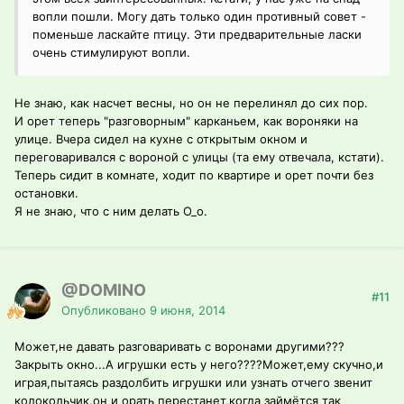
вопли пошли. Могу дать только один противный совет -
поменьше ласкайте птицу. Эти предварительные ласки
очень стимулируют вопли.
Не знаю, как насчет весны, но он не перелинял до сих пор.
И орет теперь "разговорным" карканьем, как вороняки на
улице. Вчера сидел на кухне с открытым окном и
переговаривался с вороной с улицы (та ему отвечала, кстати).
Теперь сидит в комнате, ходит по квартире и орет почти без
остановки.
Я не знаю, что с ним делать О_о.
@DOMINO
#11
Опубликовано
9 июня, 2014
Может,не давать разговаривать с воронами другими???
Закрыть окно...А игрушки есть у него????Может,ему скучно,и
играя,пытаясь раздолбить игрушки или узнать отчего звенит
колокольчик,он и орать перестанет,когда займётся так