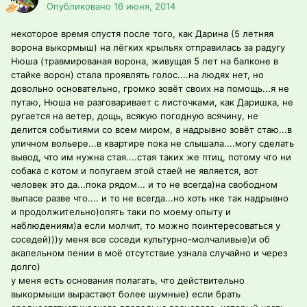
Опубликовано
16 июня, 2014
некоторое время спустя после того, как Дарина (5 летняя
ворона выкормыш) на лёгких крыльях отправилась за радугу
Нюша (травмированая ворона, живущая 5 лет на балконе в
стайке ворон) стала проявлять голос....на людях нет, но
довольно основательно, громко зовёт своих на помощь...я не
путаю, Нюша не разговаривает с листочками, как Даришка, не
ругается на ветер, дощь, всякую погодную всячину, не
делится событиями со всем миром, а надрывно зовёт стаю...в
уличном вольере...в квартире пока не слышала....могу сделать
вывод, что им нужна стая....стая таких же птиц, потому что ни
собака с котом и попугаем этой стаей не является, вот
человек это да...пока рядом... и то не всегда)на свободном
выпасе разве что.... и то не всегда...но хоть нке так надрывно
и продолжительно)опять таки по моему опыту и
наблюдениям)а если молчит, то можно поинтересоваться у
соседей)))у меня все соседи культурно-молчаливые)и об
акапельном пении в моё отсутствие узнала случайно и через
долго)
у меня есть основания полагать, что действительно
выкормыши вырастают более шумные) если брать