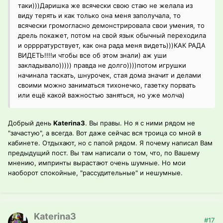
таки)))Даришка же всячески свою стаю не желала из
виду терять и как только она меня заполучала, то
всячески громогласно демонстрировала свои умения, то
дрель покажет, потом на свой язык обычный переходила
и орррратурствует, как она рада меня видеть)))КАК РАДА
ВИДЕТЬ!!!!и чтобы все об этом знали) аж уши
закладывало))))) правда не долго))))потом игрушки
начинала таскать, шнурочек, стая дома значит и делами
своими можно заниматься тихонечко, газетку порвать
или ещё какой важностью заняться, но уже молча)
Добрый день
Katerina3
. Вы правы. Но я с ними рядом не
"зачастую", а всегда. Вот даже сейчас вся троица со мной в
кабинете. Отдыхают, но с папой рядом. Я почему написал Вам
предыдущий пост. Вы там написали о том, что, по Вашему
мнению, импринты вырастают очень шумные. Но мои
наоборот спокойные, "рассудительные" и нешумные.
Katerina3
#17