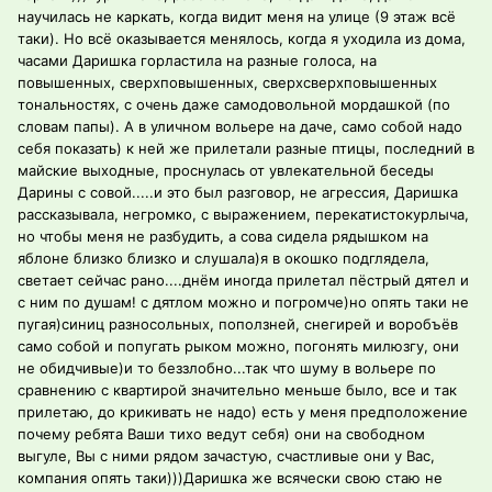
научилась не каркать, когда видит меня на улице (9 этаж всё
таки). Но всё оказывается менялось, когда я уходила из дома,
часами Даришка горластила на разные голоса, на
повышенных, сверхповышенных, сверхсверхповышенных
тональностях, с очень даже самодовольной мордашкой (по
словам папы). А в уличном вольере на даче, само собой надо
себя показать) к ней же прилетали разные птицы, последний в
майские выходные, проснулась от увлекательной беседы
Дарины с совой.....и это был разговор, не агрессия, Даришка
рассказывала, негромко, с выражением, перекатистокурлыча,
но чтобы меня не разбудить, а сова сидела рядышком на
яблоне близко близко и слушала)я в окошко подглядела,
светает сейчас рано....днём иногда прилетал пёстрый дятел и
с ним по душам! с дятлом можно и погромче)но опять таки не
пугая)синиц разносольных, поползней, снегирей и воробъёв
само собой и попугать рыком можно, погонять милюзгу, они
не обидчивые)и то беззлобно...так что шуму в вольере по
сравнению с квартирой значительно меньше было, все и так
прилетаю, до крикивать не надо) есть у меня предположение
почему ребята Ваши тихо ведут себя) они на свободном
выгуле, Вы с ними рядом зачастую, счастливые они у Вас,
компания опять таки)))Даришка же всячески свою стаю не