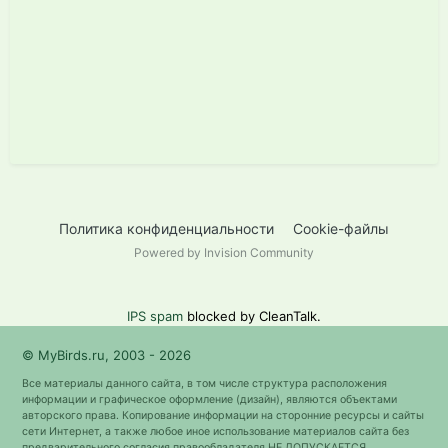
Политика конфиденциальности
Cookie-файлы
Powered by Invision Community
IPS spam
blocked by CleanTalk.
© MyBirds.ru, 2003 - 2026
Все материалы данного сайта, в том числе структура расположения
информации и графическое оформление (дизайн), являются объектами
авторского права. Копирование информации на сторонние ресурсы и сайты
сети Интернет, а также любое иное использование материалов сайта без
предварительного согласия правообладателя НЕ ДОПУСКАЕТСЯ.