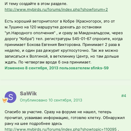
И тему создайте в этом разделе.
http://www.mybirds.ru/forums/index.php?showforum=2
Есть хороший веторнитолог в Кобре (Красногорск, это от
м.Тушино на 120 маршрутке доехать до остановки
"ул.Народного ополчения" , и сразу за Макдональдсом, через
дорогу "Кобра") тел. регистратуры 545-01-67 спросите, когда
принимает Бокова Евгения Викторовна. Принимает 2 раза в
неделю, и один раз дежурит круглосуточно. Так же можно
записаться к Волгиной, в ветклинику Центр, но там дольше
ждать. По четвергам вроде б она принимает.
Изменено
8 сентября, 2013
пользователем sfinks-59
SaWik
#4
Опубликовано
10 сентября, 2013
Спасибо за участие. Сразу на форуме не нашел, теперь
прочитал, усваиваю информацию, готовлю клетку. Обнаружил
рану на шее подробнее здесь
http://www.mybirds.ru/forums/index.php?showtopic=110095
.