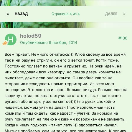
НАЗАД
Страница 4 из 4
ДАЛЕЕ
holod59
#136
Опубликовано
9 ноября, 2014
Всем привет. Немного отчитаюсь))) Клюв своему за все время
так и ни разу не стригли, он его о ветки точит. Когти тоже.
Постоянно ползает по веткам и грызет их. На руки идем, на
них обследовали всю квартиру, но сам за дверь комнаты не
вылетает, даже если она открыта. Он вообще как то не
сторонник исследовать новые территории. Из всех мест
посещения Это люстра и шкаф, больше никуда. Раньше еще на
гардину летал, но как то отучился от этого, т.к. я постоянно
ругался ибо шторы у жены святое))))) на руках спокойно
чешемся, можем уйти на диван (противоположная часть
комнаты и там сидеть, как надоест - улетит. За кормом на
руку прилетает, на плечо ни какими коврижками не заманить.
Когда к нему подхожу - тянет лапу ))) здороваться научил.
Мыться проблема. сам ни за что. все принудительно. К попику