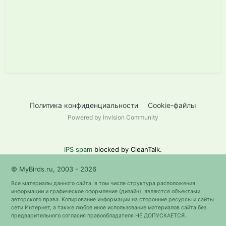
Политика конфиденциальности
Cookie-файлы
Powered by Invision Community
IPS spam
blocked by CleanTalk.
© MyBirds.ru, 2003 - 2026
Все материалы данного сайта, в том числе структура расположения
информации и графическое оформление (дизайн), являются объектами
авторского права. Копирование информации на сторонние ресурсы и сайты
сети Интернет, а также любое иное использование материалов сайта без
предварительного согласия правообладателя НЕ ДОПУСКАЕТСЯ.