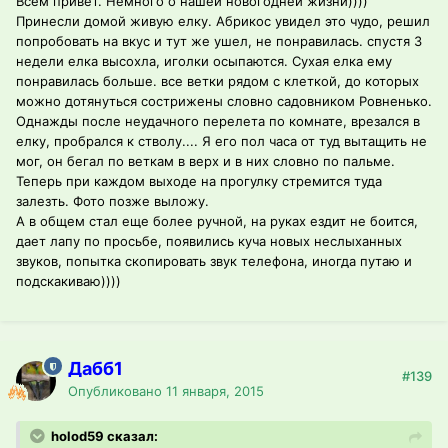
Всем привет. Немного о нашей новогодней жизни))))
Принесли домой живую елку. Абрикос увидел это чудо, решил
попробовать на вкус и тут же ушел, не понравилась. спустя 3
недели елка высохла, иголки осыпаются. Сухая елка ему
понравилась больше. все ветки рядом с клеткой, до которых
можно дотянуться сострижены словно садовником Ровненько.
Однажды после неудачного перелета по комнате, врезался в
елку, пробрался к стволу.... Я его пол часа от туд вытащить не
мог, он бегал по веткам в верх и в них словно по пальме.
Теперь при каждом выходе на прогулку стремится туда
залезть. Фото позже выложу.
А в общем стал еще более ручной, на руках ездит не боится,
дает лапу по просьбе, появились куча новых неслыханных
звуков, попытка скопировать звук телефона, иногда путаю и
подскакиваю))))
Дабб1
#139
Опубликовано
11 января, 2015
holod59 сказал: