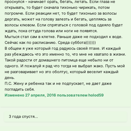
проснулся - начинает орать, бегать, летать. Если глаза не
открывать, то будет сначала тихонько чирикать, потом
погромче. Если реакции нет, то будет тихонько за волосы
дергать, может на голову залезть и бегать, цепляясь за
волосы клювом. Если спрятаться с головой под одеяло будет
ждать, пока оттуда голова или ноги не появятся.
Мыться стал сам в клетке. Раньше даже не подходил к воде.
Сейчас как по расписанию. Среда суббота)))))))
В общем я уже который год радуюсь своей птахе. И каждый
раз убеждаюсь что это именно то, что мне не хватало в жизни.
Такой радости от домашнего питомца еще небыло ни от
одного. И пожалуй я рад что тогда не выбрал жако. Пусть мой
не разговаривает но это оболтус, который веселит каждый
день.
П.С. Жену и ребенка так и не подпускает, не дает даже
погладить себя.
Изменено
27 апреля, 2016
пользователем holod59
3 года спустя...