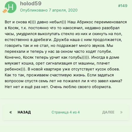
holod59
#149
Опубликовано
7 апреля, 2020
Вот и снова я)))) давно небыл))) Наш Абрикос переименовался
в Косяк, т.к. постоянно что то накосячил, недавно разобрал
часы, умудрился выколупать стекло из них и скинуть на пол,
естественно в дребезги. Дружба наша с ним продолжается,
говорить так и не стал, но подражает много звуков. Мы
переехали и теперь у нас за окном часто ходят голуби.
Конечно, Косяк теперь урчит как голубь))))). Иногда в доме
мяукает кошка, орет сигнализация от машины, плачет
ребенок))). В новой квартире уже отсутствует кусок обоев.
Как то так, проживаем счастливую жизнь. Если задаться
вопросом спустя семь лет не пожалел ли я что завел каика?
Нет нет и ещё раз нет. Очень люблю своего обормота.
НАЗАД
Страница 4 из 4
ДАЛЕЕ