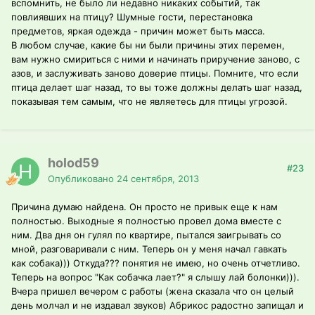
вспомнить, не было ли недавно никаких событий, так
повлиявших на птицу? Шумные гости, перестановка
предметов, яркая одежда - причин может быть масса.
В любом случае, какие бы ни были причины этих перемен,
вам нужно смириться с ними и начинать приручение заново, с
азов, и заслуживать заново доверие птицы. Помните, что если
птица делает шаг назад, то вы тоже должны делать шаг назад,
показывая тем самым, что не являетесь для птицы угрозой.
holod59
#23
Опубликовано
24 сентября, 2013
Причина думаю найдена. Он просто не привык еще к нам
полностью. Выходные я полностью провел дома вместе с
ним. Два дня он гулял по квартире, пытался заигрывать со
мной, разговаривали с ним. Теперь он у меня начал гавкать
как собака))) Откуда??? понятия не имею, но очень отчетливо.
Теперь на вопрос "Как собачка лает?" я слышу лай болонки))).
Вчера пришел вечером с работы (жена сказала что он целый
день молчал и не издавал звуков) Абрикос радостно запищал и