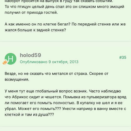
наоброт просится на выпуск в гущу так сказать событий.
То что птицун целый день спал это он слишком много эмоций
получил от прихода гостей.
А как именно он по клетке бегал? По передней стенке или же
жался больше к задней стенке?
holod59
#35
Опубликовано
9 октября, 2013
Везде, но не сказать что метался от страха. Скорее от
возмущения.
У меня тут еще глобальный вопрос возник. Часто наблюдаю
что Абрикос сидит и чешется. Помывка из пульверизатора вряд
ли помогает его помыть полностью. В купалку не шел и я ее
убрал. Может его помыть??? Унести наприер в ванну вместе с
клеткой и там из душа???