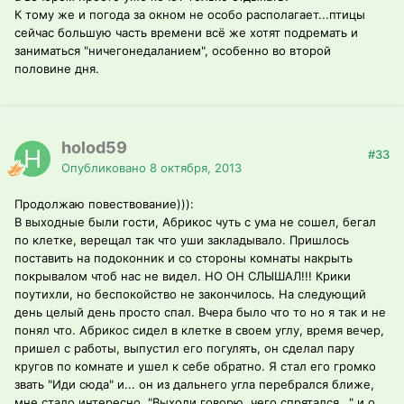
К тому же и погода за окном не особо располагает...птицы
сейчас большую часть времени всё же хотят подремать и
заниматься "ничегонедаланием", особенно во второй
половине дня.
holod59
#33
Опубликовано
8 октября, 2013
Продолжаю повествование))):
В выходные были гости, Абрикос чуть с ума не сошел, бегал
по клетке, верещал так что уши закладывало. Пришлось
поставить на подоконник и со стороны комнаты накрыть
покрывалом чтоб нас не видел. НО ОН СЛЫШАЛ!!! Крики
поутихли, но беспокойство не закончилось. На следующий
день целый день просто спал. Вчера было что то но я так и не
понял что. Абрикос сидел в клетке в своем углу, время вечер,
пришел с работы, выпустил его погулять, он сделал пару
кругов по комнате и ушел к себе обратно. Я стал его громко
звать "Иди сюда" и... он из дальнего угла перебрался ближе,
мне стало интересно, "Выходи говорю, чего спрятался..." и о