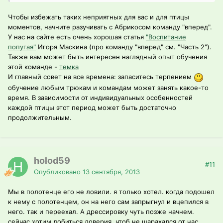
Чтобы избежать таких неприятных для вас и для птицы
моментов, начните разучивать с Абрикосом команду "вперед".
У нас на сайте есть очень хорошая статья
"Воспитание
попугая"
Игоря Маскина (про команду "вперед" см. "Часть 2").
Также вам может быть интересен наглядный опыт обучения
этой команде -
темка
И главный совет на все времена: запаситесь терпением
обучение любым трюкам и командам может занять какое-то
время. В зависимости от индивидуальных особенностей
каждой птицы этот период может быть достаточно
продолжительным.
holod59
#11
Опубликовано
13 сентября, 2013
Мы в полотенце его не ловили. я только хотел. когда подошел
к нему с полотенцем, он на него сам запрыгнул и вцепился в
него. так и переехал. А дрессировку чуть позже начнем.
сейчас хотим добиться доверия. чтоб не шарахался от нас.