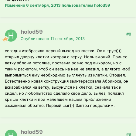
Изменено
6 сентября, 2013
пользователем holod59
holod59
#8
Опубликовано
11 сентября, 2013
сегодня изобразили первый выход из клетки. Ох и трус))))
открыл дверцу клетки которая с верху. Ноль эмоций. Принес
ветку яблони потолще, поставил ровно под выходом, но с
таким расчетом, чтоб он весь на нее не влазил, а длятого чтоб
выпрямиться ему необходимо выглянуть из клетки. Отошел.
Естественно новая конструкция заинтересовала Абрикоса, он
вскарабкался на ветку, высунулся из клетки, сначала так и
сидел, но любопытство сделало свое дело. вылез, полазил
крыше клетки и при малейшем нашем приближении
заскакивал обратно. Первый шаг))) Завтра продолжим.
holod59
#9