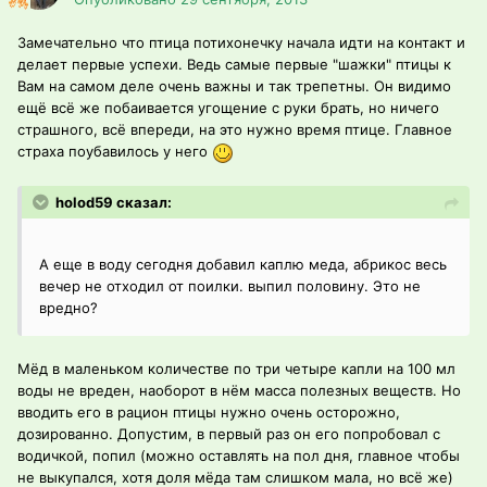
Замечательно что птица потихонечку начала идти на контакт и
делает первые успехи. Ведь самые первые "шажки" птицы к
Вам на самом деле очень важны и так трепетны. Он видимо
ещё всё же побаивается угощение с руки брать, но ничего
страшного, всё впереди, на это нужно время птице. Главное
страха поубавилось у него
holod59 сказал:
А еще в воду сегодня добавил каплю меда, абрикос весь
вечер не отходил от поилки. выпил половину. Это не
вредно?
Мёд в маленьком количестве по три четыре капли на 100 мл
воды не вреден, наоборот в нём масса полезных веществ. Но
вводить его в рацион птицы нужно очень осторожно,
дозированно. Допустим, в первый раз он его попробовал с
водичкой, попил (можно оставлять на пол дня, главное чтобы
не выкупался, хотя доля мёда там слишком мала, но всё же)