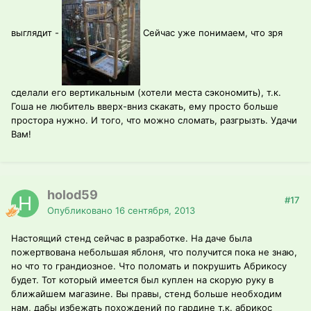
выглядит -
Сейчас уже понимаем, что зря
сделали его вертикальным (хотели места сэкономить), т.к.
Гоша не любитель вверх-вниз скакать, ему просто больше
простора нужно. И того, что можно сломать, разгрызть. Удачи
Вам!
holod59
#17
Опубликовано
16 сентября, 2013
Настоящий стенд сейчас в разработке. На даче была
пожертвована небольшая яблоня, что получится пока не знаю,
но что то грандиозное. Что поломать и покрушить Абрикосу
будет. Тот который имеется был куплен на скорую руку в
ближайшем магазине. Вы правы, стенд больше необходим
нам, дабы избежать похождений по гардине т.к. абрикос