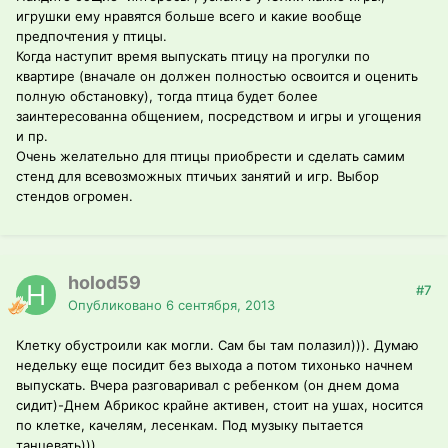
игрушки ему нравятся больше всего и какие вообще
предпочтения у птицы.
Когда наступит время выпускать птицу на прогулки по
квартире (вначале он должен полностью освоится и оценить
полную обстановку), тогда птица будет более
заинтересованна общением, посредством и игры и угощения
и пр.
Очень желательно для птицы приобрести и сделать самим
стенд для всевозможных птичьих занятий и игр. Выбор
стендов огромен.
holod59
#7
Опубликовано
6 сентября, 2013
Клетку обустроили как могли. Сам бы там полазил))). Думаю
недельку еще посидит без выхода а потом тихонько начнем
выпускать. Вчера разговаривал с ребенком (он днем дома
сидит)-Днем Абрикос крайне активен, стоит на ушах, носится
по клетке, качелям, лесенкам. Под музыку пытается
танцевать)))