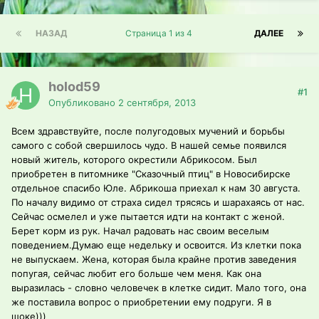
НАЗАД
Страница 1 из 4
ДАЛЕЕ
holod59
#1
Опубликовано
2 сентября, 2013
Всем здравствуйте, после полугодовых мучений и борьбы
самого с собой свершилось чудо. В нашей семье появился
новый житель, которого окрестили Абрикосом. Был
приобретен в питомнике "Сказочный птиц" в Новосибирске
отдельное спасибо Юле. Абрикоша приехал к нам 30 августа.
По началу видимо от страха сидел трясясь и шарахаясь от нас.
Сейчас осмелел и уже пытается идти на контакт с женой.
Берет корм из рук. Начал радовать нас своим веселым
поведением.Думаю еще недельку и освоится. Из клетки пока
не выпускаем. Жена, которая была крайне против заведения
попугая, сейчас любит его больше чем меня. Как она
выразилась - словно человечек в клетке сидит. Мало того, она
же поставила вопрос о приобретении ему подруги. Я в
шоке)))