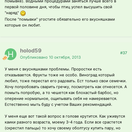
помывке). Водными процедурами заняться лучше всего в
первой половине дня, чтобы птиц успел высушить свой
"наряд"
После "помывки" угостите обязательно его вкусняшками
которые он любит.
holod59
#37
Опубликовано
10 октября, 2013
У меня с вкусняшками проблемы. Проростки есть
отказывается. Фрукты тоже не особо. Виноград который
любил, тоже перестал его радовать. Ест только свои семечки.
Хочу попробовать сварить гречку, посмотреть как отнесется. А
помыть попробую, а то чешется как блохастый барбос, но
оперение нормальное, ощипывать себя не намеревается.
Естественно мыть буду с учетом Ваших рекомендаций.
У меня еще вот такой вопрос в голове крутится. Как уживутся
каики разного возраста, моему 3-4 года. Если все срастется
(скрестил пальцы) то хочу своему оболтусу купить пару, но