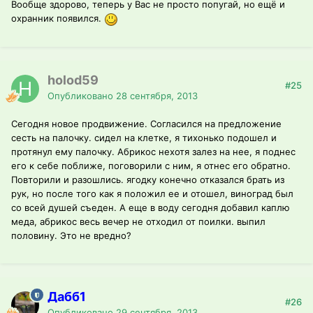
Вообще здорово, теперь у Вас не просто попугай, но ещё и
охранник появился.
holod59
#25
Опубликовано
28 сентября, 2013
Сегодня новое продвижение. Согласился на предложение
сесть на палочку. сидел на клетке, я тихонько подошел и
протянул ему палочку. Абрикос нехотя залез на нее, я поднес
его к себе поближе, поговорили с ним, я отнес его обратно.
Повторили и разошлись. ягодку конечно отказался брать из
рук, но после того как я положил ее и отошел, виноград был
со всей душей съеден. А еще в воду сегодня добавил каплю
меда, абрикос весь вечер не отходил от поилки. выпил
половину. Это не вредно?
Дабб1
#26
Опубликовано
29 сентября, 2013