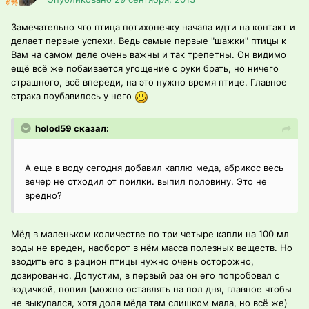
Замечательно что птица потихонечку начала идти на контакт и
делает первые успехи. Ведь самые первые "шажки" птицы к
Вам на самом деле очень важны и так трепетны. Он видимо
ещё всё же побаивается угощение с руки брать, но ничего
страшного, всё впереди, на это нужно время птице. Главное
страха поубавилось у него
holod59 сказал:
А еще в воду сегодня добавил каплю меда, абрикос весь
вечер не отходил от поилки. выпил половину. Это не
вредно?
Мёд в маленьком количестве по три четыре капли на 100 мл
воды не вреден, наоборот в нём масса полезных веществ. Но
вводить его в рацион птицы нужно очень осторожно,
дозированно. Допустим, в первый раз он его попробовал с
водичкой, попил (можно оставлять на пол дня, главное чтобы
не выкупался, хотя доля мёда там слишком мала, но всё же)