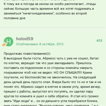
К тому же и погода за окном не особо располагает...птицы
сейчас большую часть времени всё же хотят подремать и
заниматься "ничегонедаланием", особенно во второй
половине дня.
holod59
#33
Опубликовано
8 октября, 2013
Продолжаю повествование))):
В выходные были гости, Абрикос чуть с ума не сошел, бегал
по клетке, верещал так что уши закладывало. Пришлось
поставить на подоконник и со стороны комнаты накрыть
покрывалом чтоб нас не видел. НО ОН СЛЫШАЛ!!! Крики
поутихли, но беспокойство не закончилось. На следующий
день целый день просто спал. Вчера было что то но я так и не
понял что. Абрикос сидел в клетке в своем углу, время вечер,
пришел с работы, выпустил его погулять, он сделал пару
кругов по комнате и ушел к себе обратно. Я стал его громко
звать "Иди сюда" и... он из дальнего угла перебрался ближе,
мне стало интересно, "Выходи говорю, чего спрятался..." и о