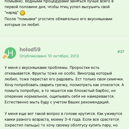
помывке). Водными процедурами заняться лучше всего в
первой половине дня, чтобы птиц успел высушить свой
"наряд"
После "помывки" угостите обязательно его вкусняшками
которые он любит.
holod59
#37
Опубликовано
10 октября, 2013
У меня с вкусняшками проблемы. Проростки есть
отказывается. Фрукты тоже не особо. Виноград который
любил, тоже перестал его радовать. Ест только свои семечки.
Хочу попробовать сварить гречку, посмотреть как отнесется. А
помыть попробую, а то чешется как блохастый барбос, но
оперение нормальное, ощипывать себя не намеревается.
Естественно мыть буду с учетом Ваших рекомендаций.
У меня еще вот такой вопрос в голове крутится. Как уживутся
каики разного возраста, моему 3-4 года. Если все срастется
(скрестил пальцы) то хочу своему оболтусу купить пару, но