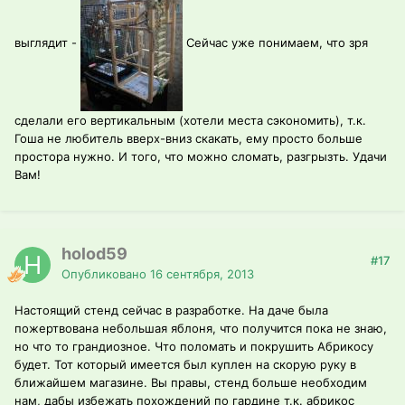
выглядит -
Сейчас уже понимаем, что зря
сделали его вертикальным (хотели места сэкономить), т.к.
Гоша не любитель вверх-вниз скакать, ему просто больше
простора нужно. И того, что можно сломать, разгрызть. Удачи
Вам!
holod59
#17
Опубликовано
16 сентября, 2013
Настоящий стенд сейчас в разработке. На даче была
пожертвована небольшая яблоня, что получится пока не знаю,
но что то грандиозное. Что поломать и покрушить Абрикосу
будет. Тот который имеется был куплен на скорую руку в
ближайшем магазине. Вы правы, стенд больше необходим
нам, дабы избежать похождений по гардине т.к. абрикос