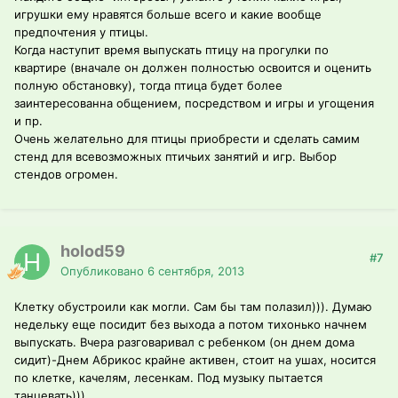
игрушки ему нравятся больше всего и какие вообще
предпочтения у птицы.
Когда наступит время выпускать птицу на прогулки по
квартире (вначале он должен полностью освоится и оценить
полную обстановку), тогда птица будет более
заинтересованна общением, посредством и игры и угощения
и пр.
Очень желательно для птицы приобрести и сделать самим
стенд для всевозможных птичьих занятий и игр. Выбор
стендов огромен.
holod59
#7
Опубликовано
6 сентября, 2013
Клетку обустроили как могли. Сам бы там полазил))). Думаю
недельку еще посидит без выхода а потом тихонько начнем
выпускать. Вчера разговаривал с ребенком (он днем дома
сидит)-Днем Абрикос крайне активен, стоит на ушах, носится
по клетке, качелям, лесенкам. Под музыку пытается
танцевать)))