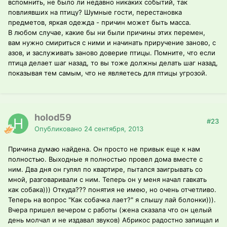
вспомнить, не было ли недавно никаких событий, так
повлиявших на птицу? Шумные гости, перестановка
предметов, яркая одежда - причин может быть масса.
В любом случае, какие бы ни были причины этих перемен,
вам нужно смириться с ними и начинать приручение заново, с
азов, и заслуживать заново доверие птицы. Помните, что если
птица делает шаг назад, то вы тоже должны делать шаг назад,
показывая тем самым, что не являетесь для птицы угрозой.
holod59
#23
Опубликовано
24 сентября, 2013
Причина думаю найдена. Он просто не привык еще к нам
полностью. Выходные я полностью провел дома вместе с
ним. Два дня он гулял по квартире, пытался заигрывать со
мной, разговаривали с ним. Теперь он у меня начал гавкать
как собака))) Откуда??? понятия не имею, но очень отчетливо.
Теперь на вопрос "Как собачка лает?" я слышу лай болонки))).
Вчера пришел вечером с работы (жена сказала что он целый
день молчал и не издавал звуков) Абрикос радостно запищал и