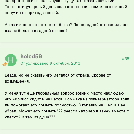
наоброт просится на выпуск в гущу так сказать событий.
То что птицун целый день спал это он слишком много эмоций
получил от прихода гостей.
А как именно он по клетке бегал? По передней стенке или же
жался больше к задней стенке?
holod59
#35
Опубликовано
9 октября, 2013
Везде, но не сказать что метался от страха. Скорее от
возмущения.
У меня тут еще глобальный вопрос возник. Часто наблюдаю
что Абрикос сидит и чешется. Помывка из пульверизатора вряд
ли помогает его помыть полностью. В купалку не шел и я ее
убрал. Может его помыть??? Унести наприер в ванну вместе с
клеткой и там из душа???