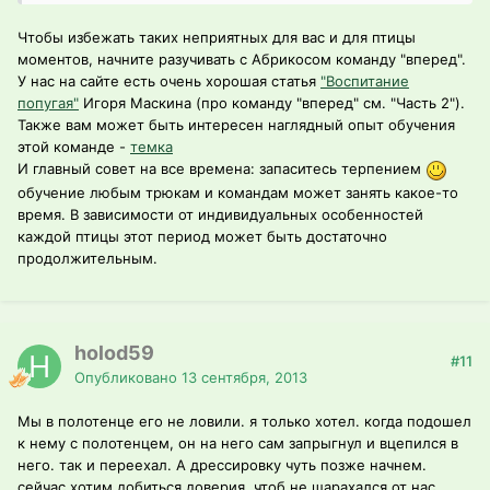
Чтобы избежать таких неприятных для вас и для птицы
моментов, начните разучивать с Абрикосом команду "вперед".
У нас на сайте есть очень хорошая статья
"Воспитание
попугая"
Игоря Маскина (про команду "вперед" см. "Часть 2").
Также вам может быть интересен наглядный опыт обучения
этой команде -
темка
И главный совет на все времена: запаситесь терпением
обучение любым трюкам и командам может занять какое-то
время. В зависимости от индивидуальных особенностей
каждой птицы этот период может быть достаточно
продолжительным.
holod59
#11
Опубликовано
13 сентября, 2013
Мы в полотенце его не ловили. я только хотел. когда подошел
к нему с полотенцем, он на него сам запрыгнул и вцепился в
него. так и переехал. А дрессировку чуть позже начнем.
сейчас хотим добиться доверия. чтоб не шарахался от нас.