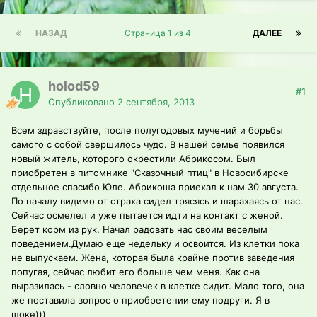
НАЗАД
Страница 1 из 4
ДАЛЕЕ
holod59
#1
Опубликовано
2 сентября, 2013
Всем здравствуйте, после полугодовых мучений и борьбы
самого с собой свершилось чудо. В нашей семье появился
новый житель, которого окрестили Абрикосом. Был
приобретен в питомнике "Сказочный птиц" в Новосибирске
отдельное спасибо Юле. Абрикоша приехал к нам 30 августа.
По началу видимо от страха сидел трясясь и шарахаясь от нас.
Сейчас осмелел и уже пытается идти на контакт с женой.
Берет корм из рук. Начал радовать нас своим веселым
поведением.Думаю еще недельку и освоится. Из клетки пока
не выпускаем. Жена, которая была крайне против заведения
попугая, сейчас любит его больше чем меня. Как она
выразилась - словно человечек в клетке сидит. Мало того, она
же поставила вопрос о приобретении ему подруги. Я в
шоке)))