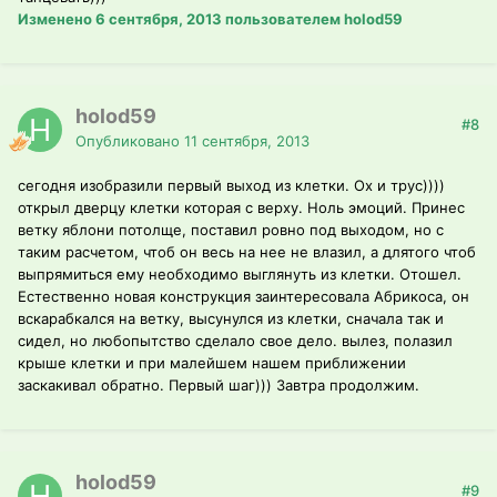
Изменено
6 сентября, 2013
пользователем holod59
holod59
#8
Опубликовано
11 сентября, 2013
сегодня изобразили первый выход из клетки. Ох и трус))))
открыл дверцу клетки которая с верху. Ноль эмоций. Принес
ветку яблони потолще, поставил ровно под выходом, но с
таким расчетом, чтоб он весь на нее не влазил, а длятого чтоб
выпрямиться ему необходимо выглянуть из клетки. Отошел.
Естественно новая конструкция заинтересовала Абрикоса, он
вскарабкался на ветку, высунулся из клетки, сначала так и
сидел, но любопытство сделало свое дело. вылез, полазил
крыше клетки и при малейшем нашем приближении
заскакивал обратно. Первый шаг))) Завтра продолжим.
holod59
#9