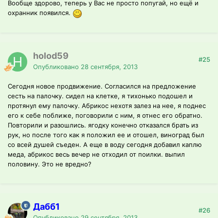
Вообще здорово, теперь у Вас не просто попугай, но ещё и
охранник появился.
holod59
#25
Опубликовано
28 сентября, 2013
Сегодня новое продвижение. Согласился на предложение
сесть на палочку. сидел на клетке, я тихонько подошел и
протянул ему палочку. Абрикос нехотя залез на нее, я поднес
его к себе поближе, поговорили с ним, я отнес его обратно.
Повторили и разошлись. ягодку конечно отказался брать из
рук, но после того как я положил ее и отошел, виноград был
со всей душей съеден. А еще в воду сегодня добавил каплю
меда, абрикос весь вечер не отходил от поилки. выпил
половину. Это не вредно?
Дабб1
#26
Опубликовано
29 сентября, 2013