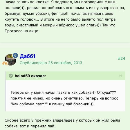
начал гонять по клетке. Я подошел, мы поговорили с ним,
полаяли))), решил попробовать его помыть из пульверизатора,
брызнул, думал убежит, фиг там!!! начал вытягивать шею
крутить головой... В итоге на него было вылито пол литра
воды, счастливый и мокрый абрикос ушел спать))) Так что
Прогресс на лицо.
Дабб1
#24
Опубликовано
25 сентября, 2013
holod59 сказал:
Теперь он у меня начал гавкать как собака))) Откуда???
понятия не имею, но очень отчетливо. Теперь на вопрос
"Как собачка лает?" я слышу лай болонки))).
Скорее всего у прежних владельцев у которых он жил была
собака, вот и перенял лай.