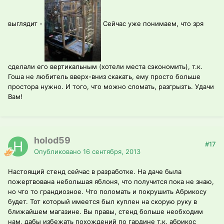
выглядит -
Сейчас уже понимаем, что зря
сделали его вертикальным (хотели места сэкономить), т.к.
Гоша не любитель вверх-вниз скакать, ему просто больше
простора нужно. И того, что можно сломать, разгрызть. Удачи
Вам!
holod59
#17
Опубликовано
16 сентября, 2013
Настоящий стенд сейчас в разработке. На даче была
пожертвована небольшая яблоня, что получится пока не знаю,
но что то грандиозное. Что поломать и покрушить Абрикосу
будет. Тот который имеется был куплен на скорую руку в
ближайшем магазине. Вы правы, стенд больше необходим
нам, дабы избежать похождений по гардине т.к. абрикос