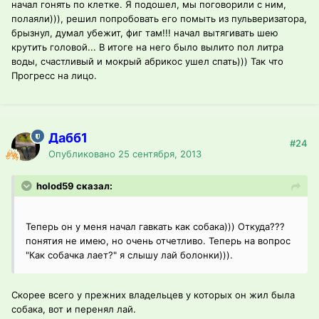
начал гонять по клетке. Я подошел, мы поговорили с ним,
полаяли))), решил попробовать его помыть из пульверизатора,
брызнул, думал убежит, фиг там!!! начал вытягивать шею
крутить головой... В итоге на него было вылито пол литра
воды, счастливый и мокрый абрикос ушел спать))) Так что
Прогресс на лицо.
Дабб1
#24
Опубликовано
25 сентября, 2013
holod59 сказал:
Теперь он у меня начал гавкать как собака))) Откуда???
понятия не имею, но очень отчетливо. Теперь на вопрос
"Как собачка лает?" я слышу лай болонки))).
Скорее всего у прежних владельцев у которых он жил была
собака, вот и перенял лай.