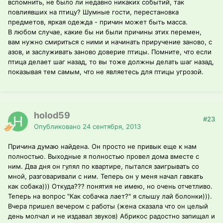
вспомнить, не было ли недавно никаких событий, так
повлиявших на птицу? Шумные гости, перестановка
предметов, яркая одежда - причин может быть масса.
В любом случае, какие бы ни были причины этих перемен,
вам нужно смириться с ними и начинать приручение заново, с
азов, и заслуживать заново доверие птицы. Помните, что если
птица делает шаг назад, то вы тоже должны делать шаг назад,
показывая тем самым, что не являетесь для птицы угрозой.
holod59
#23
Опубликовано
24 сентября, 2013
Причина думаю найдена. Он просто не привык еще к нам
полностью. Выходные я полностью провел дома вместе с
ним. Два дня он гулял по квартире, пытался заигрывать со
мной, разговаривали с ним. Теперь он у меня начал гавкать
как собака))) Откуда??? понятия не имею, но очень отчетливо.
Теперь на вопрос "Как собачка лает?" я слышу лай болонки))).
Вчера пришел вечером с работы (жена сказала что он целый
день молчал и не издавал звуков) Абрикос радостно запищал и