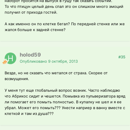
наоброт просится на выпуск в гущу так сказать событий.
То что птицун целый день спал это он слишком много эмоций
получил от прихода гостей.
А как именно он по клетке бегал? По передней стенке или же
жался больше к задней стенке?
holod59
#35
Опубликовано
9 октября, 2013
Везде, но не сказать что метался от страха. Скорее от
возмущения.
У меня тут еще глобальный вопрос возник. Часто наблюдаю
что Абрикос сидит и чешется. Помывка из пульверизатора вряд
ли помогает его помыть полностью. В купалку не шел и я ее
убрал. Может его помыть??? Унести наприер в ванну вместе с
клеткой и там из душа???