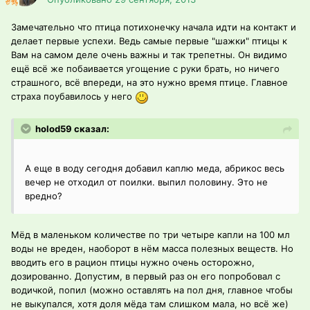
Замечательно что птица потихонечку начала идти на контакт и
делает первые успехи. Ведь самые первые "шажки" птицы к
Вам на самом деле очень важны и так трепетны. Он видимо
ещё всё же побаивается угощение с руки брать, но ничего
страшного, всё впереди, на это нужно время птице. Главное
страха поубавилось у него
holod59 сказал:
А еще в воду сегодня добавил каплю меда, абрикос весь
вечер не отходил от поилки. выпил половину. Это не
вредно?
Мёд в маленьком количестве по три четыре капли на 100 мл
воды не вреден, наоборот в нём масса полезных веществ. Но
вводить его в рацион птицы нужно очень осторожно,
дозированно. Допустим, в первый раз он его попробовал с
водичкой, попил (можно оставлять на пол дня, главное чтобы
не выкупался, хотя доля мёда там слишком мала, но всё же)