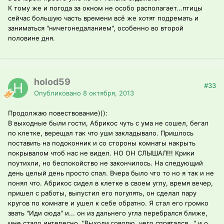
К тому же и погода за окном не особо располагает...птицы
сейчас большую часть времени всё же хотят подремать и
заниматься "ничегонедаланием", особенно во второй
половине дня.
holod59
#33
Опубликовано
8 октября, 2013
Продолжаю повествование))):
В выходные были гости, Абрикос чуть с ума не сошел, бегал
по клетке, верещал так что уши закладывало. Пришлось
поставить на подоконник и со стороны комнаты накрыть
покрывалом чтоб нас не видел. НО ОН СЛЫШАЛ!!! Крики
поутихли, но беспокойство не закончилось. На следующий
день целый день просто спал. Вчера было что то но я так и не
понял что. Абрикос сидел в клетке в своем углу, время вечер,
пришел с работы, выпустил его погулять, он сделал пару
кругов по комнате и ушел к себе обратно. Я стал его громко
звать "Иди сюда" и... он из дальнего угла перебрался ближе,
мне стало интересно, "Выходи говорю, чего спрятался..." и о