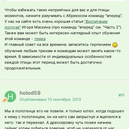
Чтобы избежать таких неприятных для вас и для птицы
моментов, начните разучивать с Абрикосом команду "вперед".
У нас на сайте есть очень хорошая статья
"Воспитание
попугая"
Игоря Маскина (про команду "вперед" см. "Часть 2").
Также вам может быть интересен наглядный опыт обучения
этой команде -
темка
И главный совет на все времена: запаситесь терпением
обучение любым трюкам и командам может занять какое-то
время. В зависимости от индивидуальных особенностей
каждой птицы этот период может быть достаточно
продолжительным.
holod59
#11
Опубликовано
13 сентября, 2013
Мы в полотенце его не ловили. я только хотел. когда подошел
к нему с полотенцем, он на него сам запрыгнул и вцепился в
него. так и переехал. А дрессировку чуть позже начнем.
сейчас хотим добиться доверия. чтоб не шарахался от нас.