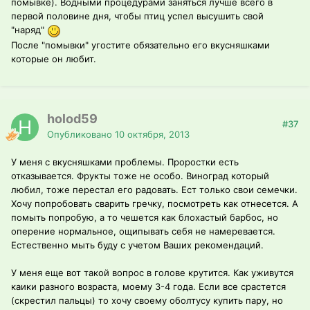
помывке). Водными процедурами заняться лучше всего в
первой половине дня, чтобы птиц успел высушить свой
"наряд"
После "помывки" угостите обязательно его вкусняшками
которые он любит.
holod59
#37
Опубликовано
10 октября, 2013
У меня с вкусняшками проблемы. Проростки есть
отказывается. Фрукты тоже не особо. Виноград который
любил, тоже перестал его радовать. Ест только свои семечки.
Хочу попробовать сварить гречку, посмотреть как отнесется. А
помыть попробую, а то чешется как блохастый барбос, но
оперение нормальное, ощипывать себя не намеревается.
Естественно мыть буду с учетом Ваших рекомендаций.
У меня еще вот такой вопрос в голове крутится. Как уживутся
каики разного возраста, моему 3-4 года. Если все срастется
(скрестил пальцы) то хочу своему оболтусу купить пару, но