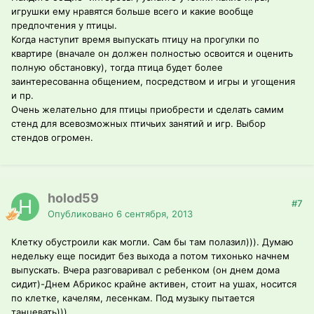
игрушки ему нравятся больше всего и какие вообще
предпочтения у птицы.
Когда наступит время выпускать птицу на прогулки по
квартире (вначале он должен полностью освоится и оценить
полную обстановку), тогда птица будет более
заинтересованна общением, посредством и игры и угощения
и пр.
Очень желательно для птицы приобрести и сделать самим
стенд для всевозможных птичьих занятий и игр. Выбор
стендов огромен.
holod59
#7
Опубликовано
6 сентября, 2013
Клетку обустроили как могли. Сам бы там полазил))). Думаю
недельку еще посидит без выхода а потом тихонько начнем
выпускать. Вчера разговаривал с ребенком (он днем дома
сидит)-Днем Абрикос крайне активен, стоит на ушах, носится
по клетке, качелям, лесенкам. Под музыку пытается
танцевать)))