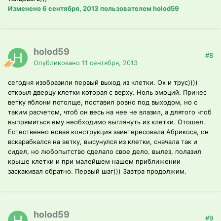
Изменено
6 сентября, 2013
пользователем holod59
holod59
#8
Опубликовано
11 сентября, 2013
сегодня изобразили первый выход из клетки. Ох и трус))))
открыл дверцу клетки которая с верху. Ноль эмоций. Принес
ветку яблони потолще, поставил ровно под выходом, но с
таким расчетом, чтоб он весь на нее не влазил, а длятого чтоб
выпрямиться ему необходимо выглянуть из клетки. Отошел.
Естественно новая конструкция заинтересовала Абрикоса, он
вскарабкался на ветку, высунулся из клетки, сначала так и
сидел, но любопытство сделало свое дело. вылез, полазил
крыше клетки и при малейшем нашем приближении
заскакивал обратно. Первый шаг))) Завтра продолжим.
holod59
#9