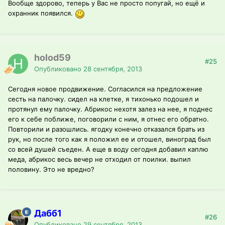
Вообще здорово, теперь у Вас не просто попугай, но ещё и
охранник появился.
holod59
#25
Опубликовано
28 сентября, 2013
Сегодня новое продвижение. Согласился на предложение
сесть на палочку. сидел на клетке, я тихонько подошел и
протянул ему палочку. Абрикос нехотя залез на нее, я поднес
его к себе поближе, поговорили с ним, я отнес его обратно.
Повторили и разошлись. ягодку конечно отказался брать из
рук, но после того как я положил ее и отошел, виноград был
со всей душей съеден. А еще в воду сегодня добавил каплю
меда, абрикос весь вечер не отходил от поилки. выпил
половину. Это не вредно?
Дабб1
#26
Опубликовано
29 сентября, 2013