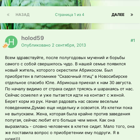
НАЗАД
Страница 1 из 4
ДАЛЕЕ
holod59
#1
Опубликовано
2 сентября, 2013
Всем здравствуйте, после полугодовых мучений и борьбы
самого с собой свершилось чудо. В нашей семье появился
новый житель, которого окрестили Абрикосом. Был
приобретен в питомнике "Сказочный птиц" в Новосибирске
отдельное спасибо Юле. Абрикоша приехал к нам 30 августа.
По началу видимо от страха сидел трясясь и шарахаясь от нас.
Сейчас осмелел и уже пытается идти на контакт с женой.
Берет корм из рук. Начал радовать нас своим веселым
поведением.Думаю еще недельку и освоится. Из клетки пока
не выпускаем. Жена, которая была крайне против заведения
попугая, сейчас любит его больше чем меня. Как она
выразилась - словно человечек в клетке сидит. Мало того, она
же поставила вопрос о приобретении ему подруги. Я в
шоке)))