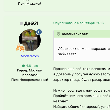
Пол:
Мужской
Дабб1
Опубликовано
5 сентября, 2013
holod59 сказал:
Абрикосик от меня шарахается
забывает?
Moderators
4.8 тыс
Прошло ещё всё-таки слишком м
Город:
Москва-
А доверие у попугая нужно засл
Переславль
характер птицы будет раскрыват
Пол:
Неопределенный
Нужно побольше с ним общаться,
Пройдёт немного времени и всё 
не будет.
Найдите общие "интересы", узна