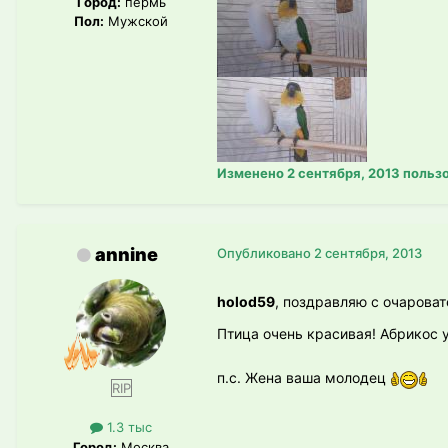
Город:
пермь
Пол:
Мужской
Изменено
2 сентября, 2013
пользо
annine
Опубликовано
2 сентября, 2013
holod59
, поздравляю с очарова
Птица очень красивая! Абрикос 
п.с. Жена ваша молодец
RIP
1.3 тыс
Город:
Москва