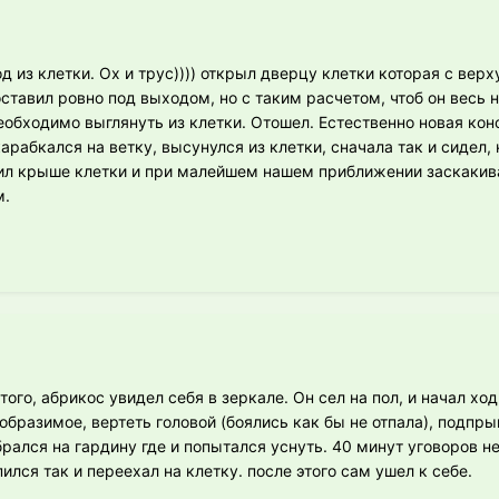
 из клетки. Ох и трус)))) открыл дверцу клетки которая с верх
ставил ровно под выходом, но с таким расчетом, чтоб он весь на
еобходимо выглянуть из клетки. Отошел. Естественно новая ко
арабкался на ветку, высунулся из клетки, сначала так и сидел,
зил крыше клетки и при малейшем нашем приближении заскакив
м.
того, абрикос увидел себя в зеркале. Он сел на пол, и начал хо
образимое, вертеть головой (боялись как бы не отпала), подпры
брался на гардину где и попытался уснуть. 40 минут уговоров не
ился так и переехал на клетку. после этого сам ушел к себе.