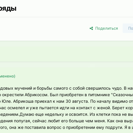
 ряды
Поделиться
По
менено)
одовых мучений и борьбы самого с собой свершилось чудо. В н
о окрестили Абрикосом. Был приобретен в питомнике "Сказочны
 Юле. Абрикоша приехал к нам 30 августа. По началу видимо от
час осмелел и уже пытается идти на контакт с женой. Берет кор
едением.Думаю еще недельку и освоится. Из клетки пока не в
дения попугая, сейчас любит его больше чем меня. Как она выр
того, она же поставила вопрос о приобретении ему подруги. Я в 