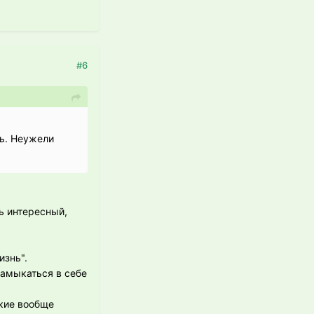
#6
ть. Неужели
нь интересный,
изнь".
замыкаться в себе
акие вообще