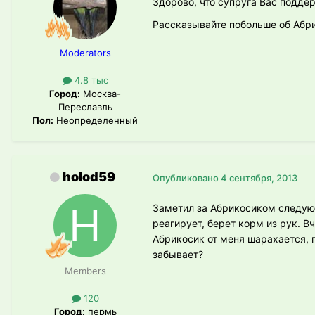
Здорово, что супруга Вас подде
Рассказывайте побольше об Абри
Moderators
4.8 тыс
Город:
Москва-
Переславль
Пол:
Неопределенный
holod59
Опубликовано
4 сентября, 2013
Заметил за Абрикосиком следующ
реагирует, берет корм из рук. В
Абрикосик от меня шарахается, 
забывает?
Members
120
Город:
пермь