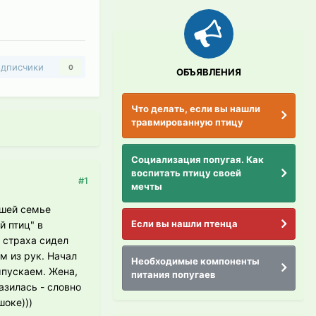
дписчики
0
ОБЪЯВЛЕНИЯ
Что делать, если вы нашли
травмированную птицу
Социализация попугая. Как
воспитать птицу своей
#1
мечты
ашей семье
Если вы нашли птенца
й птиц" в
 страха сидел
м из рук. Начал
Необходимые компоненты
ыпускаем. Жена,
питания попугаев
азилась - словно
шоке)))