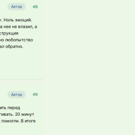
#8
Автор
у. Ноль эмоций.
 нее не влазил, а
нструкция
 но любопытство
ал обратно.
#9
Автор
дить перед
гивать. 20 минут
 помогли. В итоге