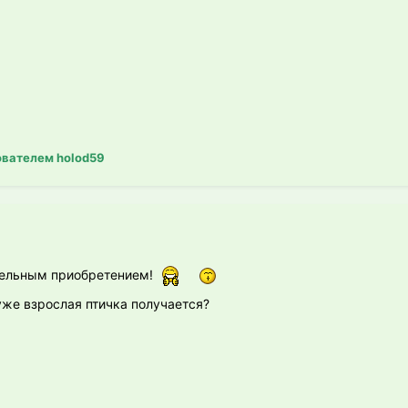
вателем holod59
тельным приобретением!
уже взрослая птичка получается?