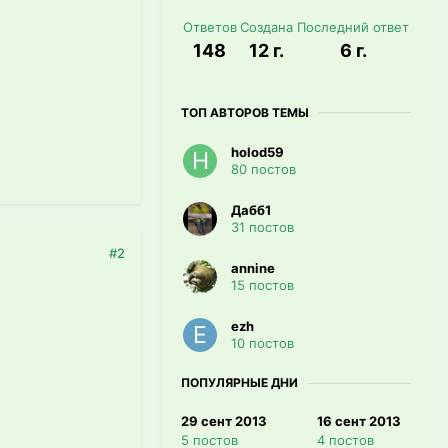
Ответов
Создана
Последний ответ
148
12 г.
6 г.
ТОП АВТОРОВ ТЕМЫ
holod59
80 постов
Дабб1
31 постов
#2
annine
15 постов
ezh
10 постов
ПОПУЛЯРНЫЕ ДНИ
29 сент 2013
16 сент 2013
5 постов
4 постов