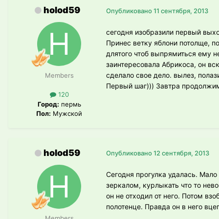
holod59
Опубликовано
11 сентября, 2013
сегодня изобразили первый выход
Принес ветку яблони потолще, по
длятого чтоб выпрямиться ему н
заинтересовала Абрикоса, он вск
сделало свое дело. вылез, пола
Members
Первый шаг))) Завтра продолжи
120
Город:
пермь
Пол:
Мужской
holod59
Опубликовано
12 сентября, 2013
Сегодня прогулка удалась. Мало 
зеркалом, курлыкать что то нево
он не отходил от него. Потом взо
полотенце. Правда он в него вцеп
Members