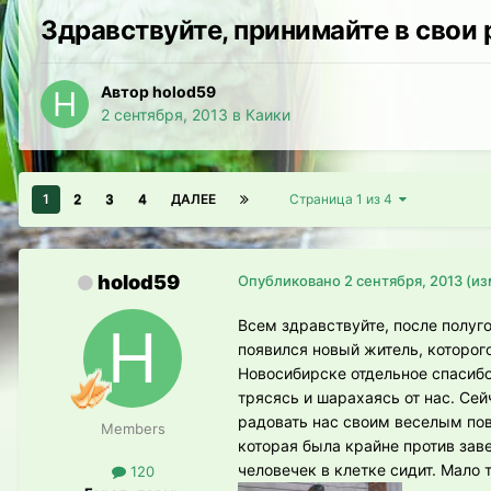
Здравствуйте, принимайте в свои
Автор holod59
2 сентября, 2013
в
Каики
1
2
3
4
ДАЛЕЕ
Страница 1 из 4
holod59
Опубликовано
2 сентября, 2013
(из
Всем здравствуйте, после полуг
появился новый житель, которог
Новосибирске отдельное спасибо
трясясь и шарахаясь от нас. Сей
радовать нас своим веселым пов
Members
которая была крайне против заве
человечек в клетке сидит. Мало 
120