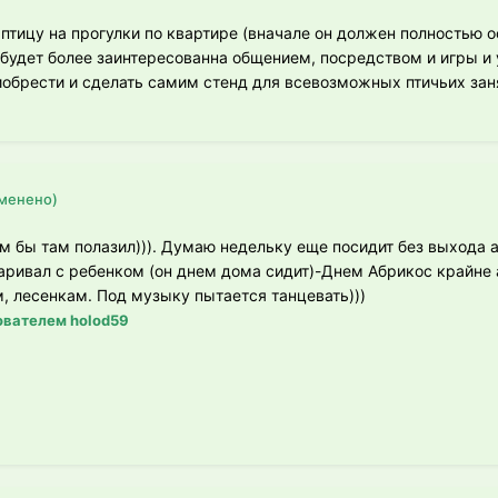
птицу на прогулки по квартире (вначале он должен полностью о
 будет более заинтересованна общением, посредством и игры и 
обрести и сделать самим стенд для всевозможных птичьих заня
менено)
ам бы там полазил))). Думаю недельку еще посидит без выхода 
аривал с ребенком (он днем дома сидит)-Днем Абрикос крайне а
м, лесенкам. Под музыку пытается танцевать)))
вателем holod59