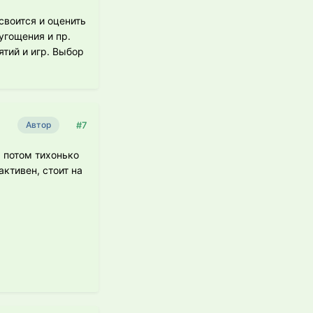
своится и оценить
угощения и пр.
тий и игр. Выбор
#7
Автор
а потом тихонько
ктивен, стоит на