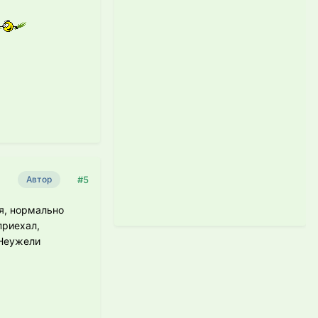
#5
Автор
я, нормально
приехал,
 Неужели