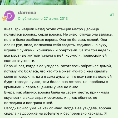
darnica
#1
Опубликовано
27 июля, 2013
Киев. Три недели назад около станции метро Дарница
появилась ворона.. серая ворона. Не знаю, откуда она взялась,
но это была особенная ворона. Она не боялась людей. Она
ела из рук, пила, позволяла себя гладить, садилась на руку,
играла с сумками, крышками и обертками. За эти три недели,
все местные жители узнали о ней, кормили, приносили ей
всякие вкусности.
Первый раз, когда я ее увидела, захотелось забрать ее домой,
потому что боялась, что кто-то может что-то с ней сделать..
меня отговорили, да и я сама думала, что все-таки на воле ей
будет гораздо лучше, тем более она летала, т.е. проблем с
крыльями и перемещением у нее не было.
Вчера, как обычно, ворона была на своем месте, принимала
вкусности в виде сыра и сосисок.. и я, как обычно, ее
погладила и поиграла с ней.
Сегодня было уже не как обычно. Когда я ее увидела, ворона
сидела на дорожке на асфальте и беспрерывно каркала.. Я