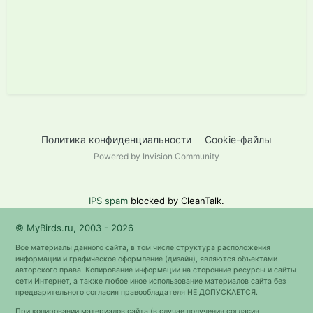
Политика конфиденциальности
Cookie-файлы
Powered by Invision Community
IPS spam
blocked by CleanTalk.
© MyBirds.ru, 2003 - 2026
Все материалы данного сайта, в том числе структура расположения
информации и графическое оформление (дизайн), являются объектами
авторского права. Копирование информации на сторонние ресурсы и сайты
сети Интернет, а также любое иное использование материалов сайта без
предварительного согласия правообладателя НЕ ДОПУСКАЕТСЯ.
При копировании материалов сайта (в случае получения согласия