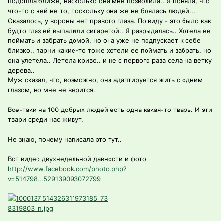
подошла ближе, насколько она мне позволила.. Я поняла, что
что-то с ней не то, поскольку она же не боялась людей...
Оказалось, у вороны нет правого глаза. По виду - это было как
будто глаз ей выпалили сигаретой.. Я разрыдалась.. Хотела ее
поймать и забрать домой, но она уже не подпускает к себе
близко.. парни какие-то тоже хотели ее поймать и забрать, но
она улетела.. Летела криво.. и не с первого раза села на ветку
дерева..
Муж сказал, что, возможно, она адаптируется жить с одним
глазом, но мне не верится.
Все-таки на 100 добрых людей есть одна какая-то тварь. И эти
твари среди нас живут.
Не знаю, почему написала это тут..
Вот видео двухнедельной давности и фото
http://www.facebook.com/photo.php?
v=514798...529139093072799