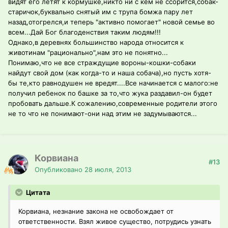
видят его летят к кормушке,никто ни с кем не ссорится,собак-
старичок,буквально снятый им с трупа бомжа пару лет
назад,отогрелся,и теперь "активно помогает" новой семье во
всем...Дай Бог благоденствия таким людям!!!
Однако,в деревнях большинство народа относится к
животинам "рационально",нам это не понятно...
Понимаю,что не все страждущие вороны-кошки-собаки
найдут свой дом (как когда-то и наша собача),но пусть хотя-
бы те,кто равнодушен не вредят....Все начинается с малого:не
получил ребенок по башке за то,что жука раздавил-он будет
пробовать дальше.К сожалению,современные родители этого
не то что не понимают-они над этим не задумываются...
Корвиана
#13
Опубликовано
28 июля, 2013
Цитата
Корвиана, незнание закона не освобождает от
ответственности. Взял живое существо, потрудись узнать