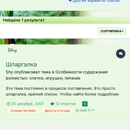
Другие варианты поиска
Найдено 1 результат
СОРТИРОВКА
Шпаргалка
Shy опубликовал тема в
Особенности содержания
волнистых: клетки, игрушки, питание
Эта тема постоянно в процессе составления. Это просто
шпаргалка, краткий список. Чтобы найти более подробную
информацию пользуйтесь Поиском. А также поиском
25 декабря, 2007
12 ответов
1
браузера на этой странице (CTRL F). Вопросы "А можно ли?"
(и ещё 5 )
основы питания
фрукты и ягоды
задавайте, пожалуйста, в разделе «Кормление попугаев» -
там вам ответят специалисты....