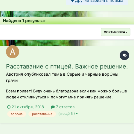
Другие варианты поиска
Найдено 1 результат
СОРТИРОВКА
Расставание с птицей. Важное решение.
Австрия опубликовал тема в
Серые и черные ворОны,
грачи
Всем привет! Буду очень благодарна если как можно больше
людей откликнуться и помогут мне принять решение.
Специально постараюсь учесть все подробности. Итак,
21 октября, 2018
7 ответов
имеется ворона, два с половиной года, в неволе у меня
(и ещё 5 )
ворона
расставание
примерно с двухмесячного возраста. До двух лет летать не
умел. Содержание в основн...