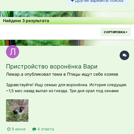
Другие варианты поиска
Найдено 3 результата
СОРТИРОВКА
Пристройство воронёнка Вари
Лемар.а опубликовал тема в
Птицы ищут себе хозяев
Здравствуйте! Ищу семью для воронёнка. История следущая.
~1,5 мес назад выпал из гнезда. Три дня орал под окнами
школы, дети принесли ее домой. 6 дней жила она у нас,
потом мы прочли, что еще в течение недели вороны могут
быть около гнезда. Принесли ее на то же место, и родители,
к счастью, сразу же...
9 июня
4 ответа