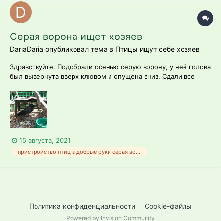
Серая ворона ищет хозяев
DariaDaria опубликовал тема в
Птицы ищут себе хозяев
Здравствуйте. Подобрали осенью серую ворону, у неё голова
был вывернута вверх клювом и опущена вниз. Сдали все
анализы, пролечили, был скорее всего инсульт. В итоге
голова встала на место. Пока лечили уже настали холода а
выпускать на мороз резко нельзя если птица привыкла в
квартире жить, и она жи...
15 августа, 2021
пристройство птиц в добрые руки серая ворона
Политика конфиденциальности
Cookie-файлы
Powered by Invision Community