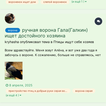
(и ещё 1 )
вороненок ищет дом
слепой вороненок
ручная ворона Гала(Галкин)
ворона
ищет достойного хозяина
kryhasha опубликовал тема в
Птицы ищут себе хозяев
Всем здравствуйте. Меня зовут Алёна, и вот уже два года я
забочусь о вороне. К сожалению, больше не справляюсь, нет
ни сил, ни времени. Да и жизнь в маленькой квартире для
такой птицы далеко не рай. Поэтому ищу ей новый дом,
новых хозяев. Птица ручная, но не дрессированная, очень
общительная и ласко...
8 апреля, 2025
пристройство птиц в добрые руки серая ворона
ворона серая
(и ещё 4 )