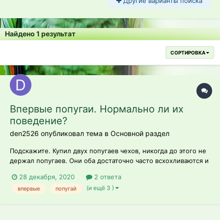
Другие варианты поиска
Найдено 1 результат
СОРТИРОВКА
Впервые попугаи. Нормально ли их
поведение?
den2526 опубликовал тема в
Основной раздел
Подскажите. Купил двух попугаев чехов, никогда до этого не
держал попугаев. Они оба достаточно часто всхохливаются и
тресут перьями (надуваются а потом сдуваются и при этом
28 декабря, 2020
2 ответа
трясут перьями быстро). Также часто чистят перья. Это что, у
(и ещё 3 )
впервые
попугай
них клещи завелись или что еще это может быть? Также
они...