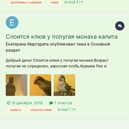
(и ещё 4 )
проблемы с клювом
клюв
Слоится клюв у попугая монаха калита
Екатерина Маргарита опубликовал тема в
Основной
раздел
Добрый день! Слоится клюв у попугая монаха.Возраст
попугая не определен, взрослая особь.Кормим Рио и
Престиж, ест понемногу некоторые фрукты и овощи и
петрушку.Даем витамины Beaphar complex.Попугай очень
пугливый,но активный весь день проводит вне клетки.В
целом хорошо ест и спит , не чешется.Подска...
16 декабря, 2018
7 ответов
(и ещё 1 )
калита
слоится клюв