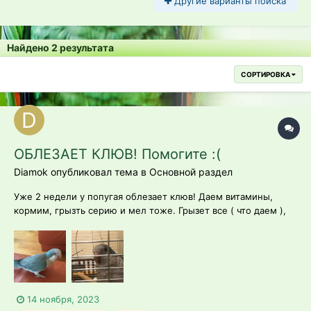
Другие варианты поиска
Найдено 2 результата
СОРТИРОВКА
ОБЛЕЗАЕТ КЛЮВ! Помогите :(
Diamok опубликовал тема в
Основной раздел
Уже 2 недели у попугая облезает клюв! Даем витамины,
кормим, грызть серию и мел тоже. Грызет все ( что даем ),
но все равно клюв слоится. Помогите пожалуйста 🙏 Фото
добавила Фото до :
14 ноября, 2023