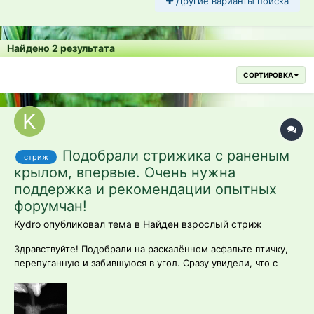
Другие варианты поиска
Найдено 2 результата
СОРТИРОВКА
Подобрали стрижика с раненым
стриж
крылом, впервые. Очень нужна
поддержка и рекомендации опытных
форумчан!
Kydro опубликовал тема в
Найден взрослый стриж
Здравствуйте! Подобрали на раскалённом асфальте птичку,
перепуганную и забившуюся в угол. Сразу увидели, что с
одним крылом что-то не так, забрали с улицы и дома при
более подробном осмотре травма подтвердилась. Опыта
помощи стрижам нет, спасибо, нашёлся человек, более