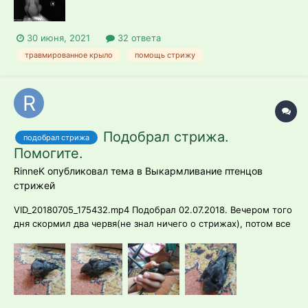
осведомлённый, сделал фиксацию...
30 июня, 2021
32 ответа
травмированное крыло
помощь стрижу
Подобрал стрижа.
подобрал стрижа
Помогите.
RinneK опубликовал тема в
Выкармливание птенцов
стрижей
VID_20180705_175432.mp4 Подобрал 02.07.2018. Вечером того
дня скормил два червя(не знал ничего о стрижах), потом все
эти дни кормил куколками муравьев и мороженными
мотыльками(ждал пока разморозятся и давал с пальца). У нас
в Макеевке(Украина) в зоомагазинах нет не
сверчков(банановых и домовых),...