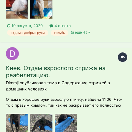
10 августа, 2020
4 ответа
(и ещё 4 )
отдам в добрые руки
голубь
Киев. Отдам взрослого стрижа на
реабилитацию.
Dimmji опубликовал тема в
Содержание стрижей в
домашних условиях
Отдам в хорошие руки взрослую птичку, найдена 11.06. Что-
то с правым крылом, так как не раскрывает его полностью
(рентген в планах на этой неделе), все перья целые и
хорошие. Кушает хорошо, сидит на мраморных тараканах и
зофобасе, весит 40 грамм стабильно. Птичку жалко и хочется
помочь,...