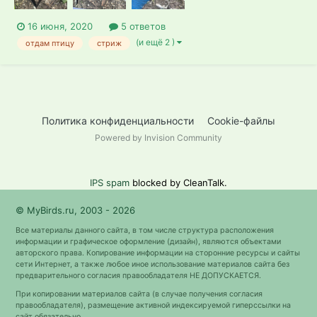
16 июня, 2020
5 ответов
(и ещё 2 )
отдам птицу
стриж
Политика конфиденциальности
Cookie-файлы
Powered by Invision Community
IPS spam
blocked by CleanTalk.
© MyBirds.ru, 2003 - 2026
Все материалы данного сайта, в том числе структура расположения
информации и графическое оформление (дизайн), являются объектами
авторского права. Копирование информации на сторонние ресурсы и сайты
сети Интернет, а также любое иное использование материалов сайта без
предварительного согласия правообладателя НЕ ДОПУСКАЕТСЯ.
При копировании материалов сайта (в случае получения согласия
правообладателя), размещение активной индексируемой гиперссылки на
сайт обязательно.