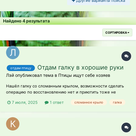
Другие варианты поиска
Найдено 4 результата
СОРТИРОВКА
Отдам галку в хорошие руки
отдам птицу
Лэй опубликовал тема в
Птицы ищут себе хозяев
Нашёл галку со сломанным крылом, возможности сделать
операцию по восстановлению нет и приютить тоже не
можем, поэтому ищу человека которому можно будет отдать.
7 июля, 2025
1 ответ
сломанное крыло
галка
Сейчас находимся на даче в Тверской области, обычно
проживаем в Москве.