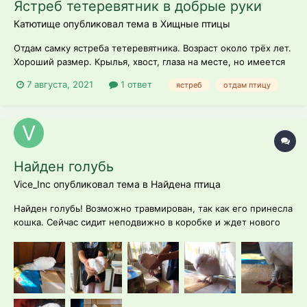
Ястреб тетеревятник в добрые руки
Катютище опубликовал тема в
Хищные птицы
Отдам самку ястреба тетеревятника. Возраст около трёх лет.
Хороший размер. Крылья, хвост, глаза на месте, но имеется
дефект в виде ровного когтя. Адекватная. Территориально
7 августа, 2021
1 ответ
ястреб
отдам птицу
находится во Владивостоке. Пишите пожалуйста на ватсапп
89990402797 Фото по запросу.
Найден голубь
Vice_Inc опубликовал тема в
Найдена птица
Найден голубь! Возможно травмирован, так как его принесла
кошка. Сейчас сидит неподвижно в коробке и ждет нового
хозяина. Голубь окольцован, но старый хозяин находится
очень далеко и отказывается его забирать. Мы не
занимаемся голубями и не знаем как ему помочь.
Неравнодушным людям просьба помочь!!!...