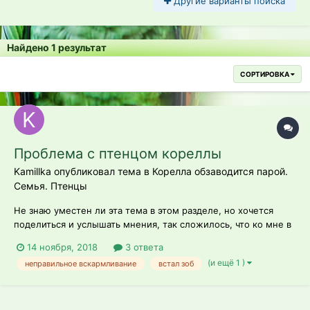
Другие варианты поиска
Найдено 1 результат
СОРТИРОВКА
Проблема с птенцом кореллы
Kamillka опубликовал тема в
Корелла обзаводится парой.
Семья. Птенцы
Не знаю уместен ли эта тема в этом разделе, но хочется
поделиться и услышать мнения, так сложилось, что ко мне в
руки попал птенец кореллы, который брошен родителями в
14 ноября, 2018
3 ответа
трехдневном возрасте, и далее вскормлен неправильно, без
(и ещё 1 )
неправильное вскармливание
встал зоб
всякого графика , кашей 5 злаков, обогревался на батарее. У
меня на данный...