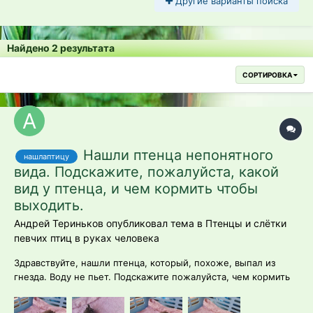
Другие варианты поиска
Найдено 2 результата
СОРТИРОВКА
Нашли птенца непонятного
нашлаптицу
вида. Подскажите, пожалуйста, какой
вид у птенца, и чем кормить чтобы
выходить.
Андрей Териньков опубликовал тема в
Птенцы и слётки
певчих птиц в руках человека
Здравствуйте, нашли птенца, который, похоже, выпал из
гнезда. Воду не пьет. Подскажите пожалуйста, чем кормить
его можно. И кто это (кукушка, либо трясогузка, либо еще
кто-то)?