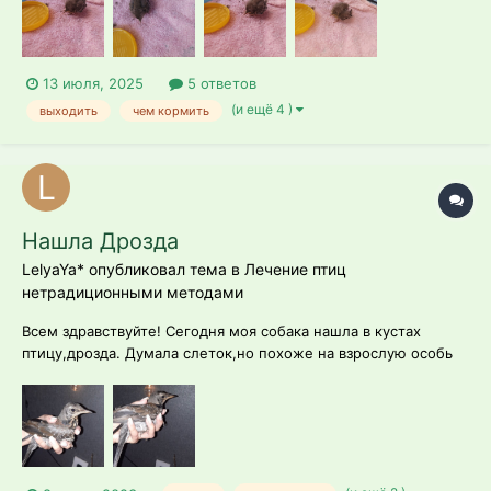
13 июля, 2025
5 ответов
(и ещё 4 )
выходить
чем кормить
Нашла Дрозда
LelyaYa* опубликовал тема в
Лечение птиц
нетрадиционными методами
Всем здравствуйте! Сегодня моя собака нашла в кустах
птицу,дрозда. Думала слеток,но похоже на взрослую особь
т.к. хвост уже полноценный,но почему-то не может
взлететь. Крылья вроде впорядке держит их правильно, ран
нигде нет,а поднять себя не может. Не могу понять,что с
ним.