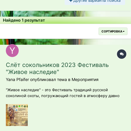
Другие варианты поиска
Найдено 1 результат
СОРТИРОВКА
Слёт сокольников 2023 Фестиваль
"Живое наследие"
Yana Pfaifer опубликовал тема в
Мероприятия
"Живое наследие" - это Фестиваль традиций русской
соколиной охоты, погружающий гостей в атмосферу давно
минувших времён, когда люди умели находить общий язык с
крылатыми охотниками. Спустя сотни лет еще остались
хранители традиций соколиной охоты, сумевшие пронести
искусство обучения ловчих пти...