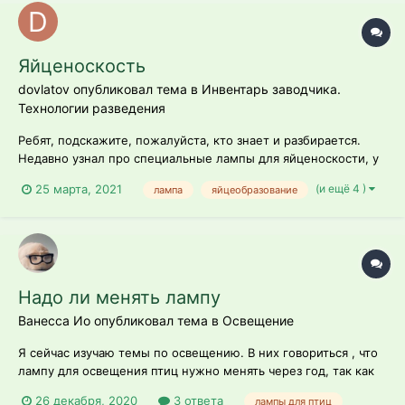
Яйценоскость
dovlatov опубликовал тема в
Инвентарь заводчика.
Технологии разведения
Ребят, подскажите, пожалуйста, кто знает и разбирается.
Недавно узнал про специальные лампы для яйценоскости, у
меня девять птиц. Скажите, на каком именно расстоянии
(и ещё 4 )
25 марта, 2021
лампа
яйцеобразование
должен находиться источник света, если это имеет
значение, какой мощности должна быть лампа, какое время
работы оптимальное? И г...
Надо ли менять лампу
Ванесса Ио опубликовал тема в
Освещение
Я сейчас изучаю темы по освещению. В них говориться , что
лампу для освещения птиц нужно менять через год, так как
очерез это время лампа перестает выделять правильный
26 декабря, 2020
3 ответа
лампы для птиц