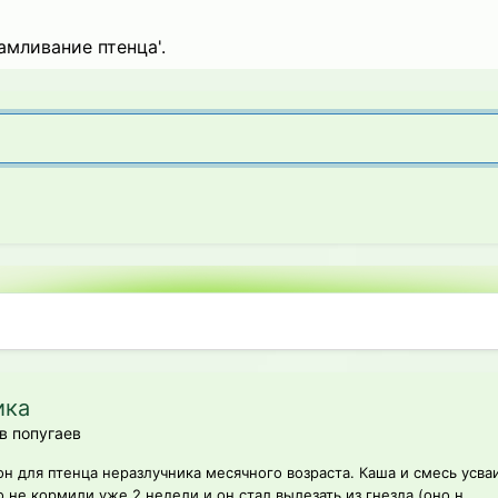
амливание птенца'.
ика
в попугаев
н для птенца неразлучника месячного возраста. Каша и смесь усваи
 не кормили уже 2 недели и он стал вылезать из гнезда (оно н...