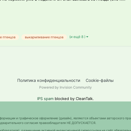
(и ещё 8 )
е птенцов
выкармливание птенцов
Политика конфиденциальности
Cookie-файлы
Powered by Invision Community
IPS spam
blocked by CleanTalk.
нформации и графическое оформление (дизайн), являются объектами авторского пра
предварительного согласия правообладателя НЕ ДОПУСКАЕТСЯ.
ообладателя), размещение активной индексируемой гиперссылки на сайт обязательн