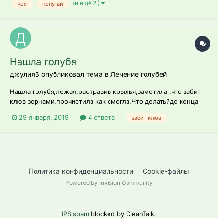
(и ещё 2 )
нос
попугай
Нашла голубя
джулия3 опубликовал тема в
Лечение голубей
Нашла голубя,лежал,расправив крылья,заметила ,что забит
клюв зернами,прочистила как смогла.Что делать?до конца
прочистить не получилось
29 января, 2019
4 ответа
забит клюв
Политика конфиденциальности
Cookie-файлы
Powered by Invision Community
IPS spam
blocked by CleanTalk.