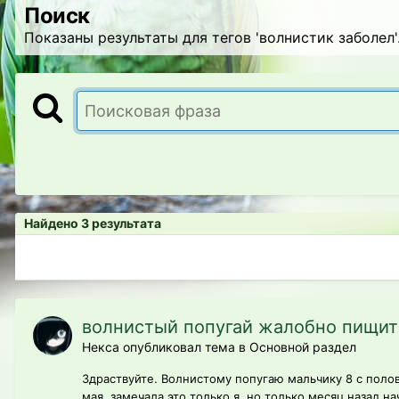
Поиск
Показаны результаты для тегов 'волнистик заболел'
Найдено 3 результата
волнистый попугай жалобно пищит
Некса опубликовал тема в
Основной раздел
Здраствуйте. Волнистому попугаю мальчику 8 с полов
мая, замечала это только я, но только месяц назад н