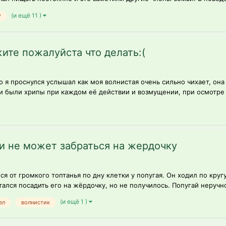
(и ещё 11 )
?
ите пожалуйста что делать:(
 я проснулся услышал как моя волнистая очень сильно чихает, она
 и были хрипы при каждом её действии и возмущении, при осмотре 
и не может забраться на жердочку
ся от громкого топтанья по дну клетки у попугая. Он ходил по круг
лся посадить его на жёрдочку, но не получилось. Попугай неручной
(и ещё 1 )
ел
волнистик