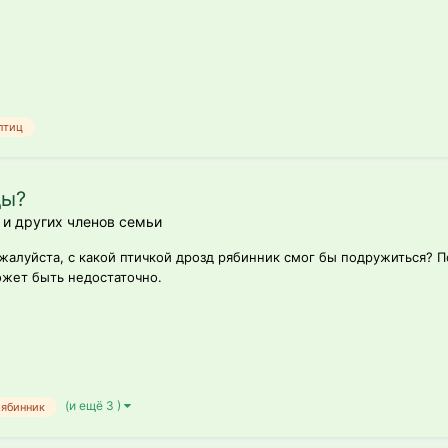
птиц
ды?
 и других членов семьи
алуйста, с какой птичкой дрозд рябинник смог бы подружиться? По
ожет быть недостаточно.
(и ещё 3 )
рябинник