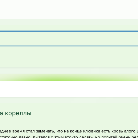
ка кореллы
еднее время стал замечать, что на конце клювика есть кровь алого 
таточно давно, пытался с этим что-то делать, но попугай очень ред