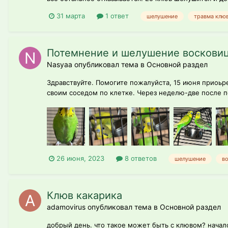
31 марта
1 ответ
шелушение
травма клюв
Потемнение и шелушение восковицы
Nasyaa опубликовал тема в
Основной раздел
Здравствуйте. Помогите пожалуйста, 15 июня приоьре
своим соседом по клетке. Через неделю-две после п
26 июня, 2023
8 ответов
шелушение
в
Клюв какарика
adamovirus опубликовал тема в
Основной раздел
добрый день. что такое может быть с клювом? начало