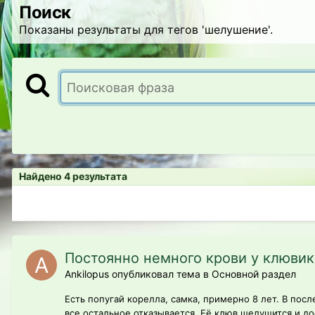
Поиск
Показаны результаты для тегов 'шелушение'.
Найдено 4 результата
Постоянно немного крови у клюви
Ankilopus опубликовал тема в
Основной раздел
Есть попугай корелла, самка, примерно 8 лет. В посл
все остальное отказывается. Её клюв шелушится и дос