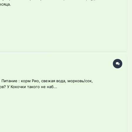
есяца.
 Питание : корм Рио, свежая вода, морковь/сок,
? У Кокочки такого не наб...