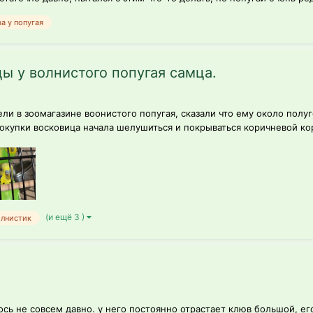
а у попугая
 у волнистого попугая самца.
ли в зоомагазине воонистого попугая, сказали что ему около полуго
окупки восковица начала шелушиться и покрываться коричневой кор
(и ещё 3 )
олнистик
сь не совсем давно. у него постоянно отрастает клюв большой, его