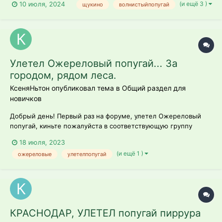
(и ещё 3 )
10 июля, 2024
щукино
волнистыйпопугай
Улетел Ожереловый попугай... За
городом, рядом леса.
КсеняНьтон опубликовал тема в
Общий раздел для
новичков
Добрый день! Первый раз на форуме, улетел Ожереловый
попугай, киньте пожалуйста в соответствующую группу
18 июля, 2023
(и ещё 1 )
ожереловые
улетелпопугай
КРАСНОДАР, УЛЕТЕЛ попугай пиррура