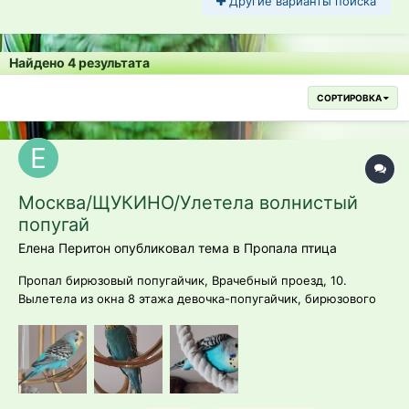
Другие варианты поиска
Найдено 4 результата
СОРТИРОВКА
Москва/ЩУКИНО/Улетела волнистый
попугай
Елена Перитон опубликовал тема в
Пропала птица
Пропал бирюзовый попугайчик, Врачебный проезд, 10.
Вылетела из окна 8 этажа девочка-попугайчик, бирюзового
цвета. Прогрызла москитную сетку. Возможно, залетела к
кому-то в окно, а может, где-то в округе. Искали рядом с
домом +/- 100 метро - не нашли. +7 936 333 12 42 Елена.