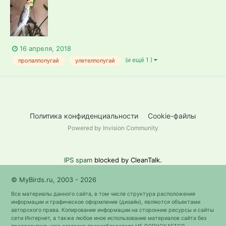
информацией, прошу позвонить по этому номеру -
8(999)993-96-97 каждая информация о ней нам очень
важна,птичку надо лечить...
16 апреля, 2018
(и ещё 1 )
пропалпопугай
улетелпопугай
Политика конфиденциальности
Cookie-файлы
Powered by Invision Community
IPS spam
blocked by CleanTalk.
© MyBirds.ru, 2003 - 2026
Все материалы данного сайта, в том числе структура расположения
информации и графическое оформление (дизайн), являются объектами
авторского права. Копирование информации на сторонние ресурсы и сайты
сети Интернет, а также любое иное использование материалов сайта без