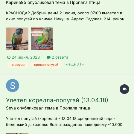
Карина95 опубликовал тема в
Пропала птица
КРАСНОДАР Добрый день! 21 июня, около 07:00 вылетел в
окно попугай по кличке Никуша. Адрес: Садовая, 214, район
Зиповской больницы, Чистяковской рощи. Сейчас может
быть и в других районах. Попугай среднего размера, без
хвоста около 15 см. Домашний, полуручной. НЕ
разговаривает....
24 июня, 2023
2 ответа
(и ещё 3 )
пиррура
пропалпопугай
Улетел корелла-попугай (13.04.18)
Seva опубликовал тема в
Пропала птица
Улетел попугай (корeлла) - 13.04.18,средненький серо-
беленький ,с хохолко Вознаграждение нашедшему -10.000
рублей ,откликается на «Тиша» Если обладаете какой либо