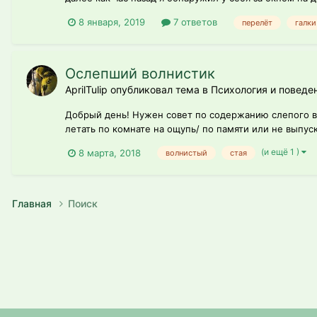
8 января, 2019
7 ответов
перелёт
галки
Ослепший волнистик
AprilTulip опубликовал тема в
Психология и поведен
Добрый день! Нужен совет по содержанию слепого во
летать по комнате на ощупь/ по памяти или не выпуск
(и ещё 1 )
8 марта, 2018
волнистый
стая
Главная
Поиск