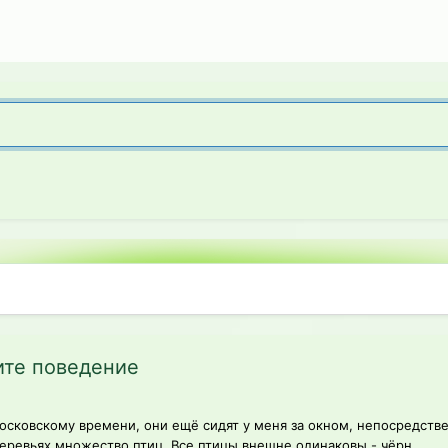
ите поведение
московскому времени, они ещё сидят у меня за окном, непосредстве
деревьях множество птиц. Все птицы внешне одинаковы - чёрн...