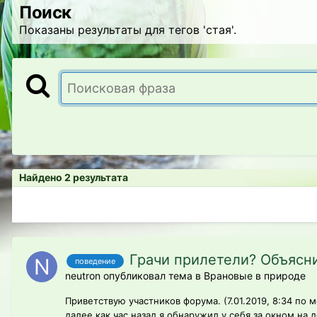
Поиск
Показаны результаты для тегов 'стая'.
Найдено 2 результата
Грачи прилетели? Объясн
поведение
neutron опубликовал тема в
Врановые в природе
Приветствую участников форума. (7.01.2019, 8:34 по 
далее как час назад я обнаружил у себя за окном на 