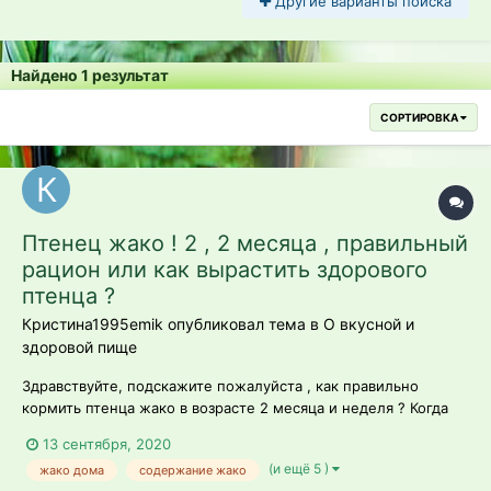
Другие варианты поиска
Найдено 1 результат
СОРТИРОВКА
Птенец жако ! 2 , 2 месяца , правильный
рацион или как вырастить здорового
птенца ?
Кристина1995emik опубликовал тема в
О вкусной и
здоровой пище
Здравствуйте, подскажите пожалуйста , как правильно
кормить птенца жако в возрасте 2 месяца и неделя ? Когда
переводить на сухой корм ?
13 сентября, 2020
(и ещё 5 )
жако дома
содержание жако